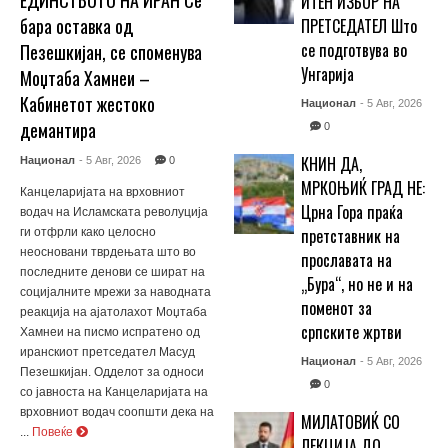
ЕДИНСТВОТО НА ИРАН Се
ИТЕН ИЗБОР НА
бара оставка од
ПРЕТСЕДАТЕЛ Што
се подготвува во
Пезешкијан, се споменува
Унгарија
Моџтаба Хамнеи –
Кабинетот жестоко
Национал
- 5 Авг, 2026
демантира
0
КНИН ДА,
Национал
- 5 Авг, 2026
0
МРКОЊИЌ ГРАД НЕ:
Канцеларијата на врховниот
Црна Гора праќа
водач на Исламската револуција
претставник на
ги отфрли како целосно
неосновани тврдењата што во
прославата на
последните денови се шират на
„Бура“, но не и на
социјалните мрежи за наводната
поменот за
реакција на ајатолахот Моџтаба
српските жртви
Хамнеи на писмо испратено од
иранскиот претседател Масуд
Национал
- 5 Авг, 2026
Пезешкијан. Одделот за односи
0
со јавноста на Канцеларијата на
врховниот водач соопшти дека на
МИЛАТОВИЌ СО
...
Повеќе
ЛЕКЦИЈА ДО