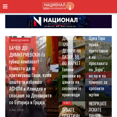
СВЕТ
КНИН ДА,
МРКОЊИЌ
ГРАД НЕ:
БИЗНИС
ДОМАТИ
Црна Гора
МАКЕДОНИЈА
120
праќа
БАЧЕВ ДО
ДЕНАРИ НА
претставни
ДИМИТРИЕВСКИ: Го
ПАЗАР, 50
к на
губиш компасот!
ВО МАРКЕТ
прославата
Наместо да го
Големи
на „Бура“,
СВЕТ
критикуваш Гаши, кажи
разлики во
но не и на
ДРОН
зошто ги избриша
цените на
поменот за
ДОСТАВИ
сезонските
српските
АСНОМ и Илинден и
БОРБЕН
производи
жртви
гласаше за Договорите
РОБОТ ЗАД
со Бугарија и Грција
НЕПРИЈАТЕ
СВЕТ
СРБИТЕ
ЛСКИТЕ
5 Авг, 2026
ПРАКТИЧН
ЛИНИИ