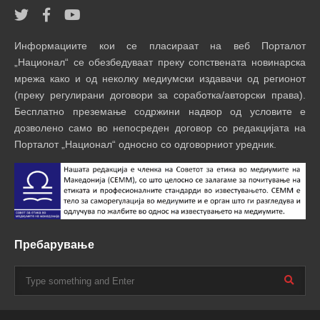
Информациите кои се пласираат на веб Порталот
„Национал“ се обезбедуваат преку сопствената новинарска
мрежа како и од неколку медиумски издавачи од регионот
(преку регулирани договори за соработка/авторски права).
Бесплатно преземање содржини надвор од условите е
дозволено само во непосреден договор со редакцијата на
Порталот „Национал“ односно со одговорниот уредник.
Пребарување