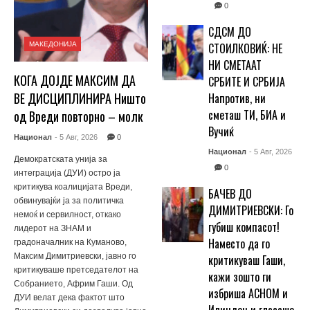
0
СДСМ ДО
МАКЕДОНИЈА
СТОИЛКОВИЌ: НЕ
НИ СМЕТААТ
КОГА ДОЈДЕ МАКСИМ ДА
СРБИТЕ И СРБИЈА
ВЕ ДИСЦИПЛИНИРА Ништо
Напротив, ни
сметаш ТИ, БИА и
од Вреди повторно – молк
Вучиќ
Национал
- 5 Авг, 2026
0
Национал
- 5 Авг, 2026
Демократската унија за
0
интеграција (ДУИ) остро ја
критикува коалицијата Вреди,
БАЧЕВ ДО
обвинувајќи ја за политичка
ДИМИТРИЕВСКИ: Го
немоќ и сервилност, откако
губиш компасот!
лидерот на ЗНАМ и
Наместо да го
градоначалник на Куманово,
Максим Димитриевски, јавно го
критикуваш Гаши,
критикуваше претседателот на
кажи зошто ги
Собранието, Африм Гаши. Од
избриша АСНОМ и
ДУИ велат дека фактот што