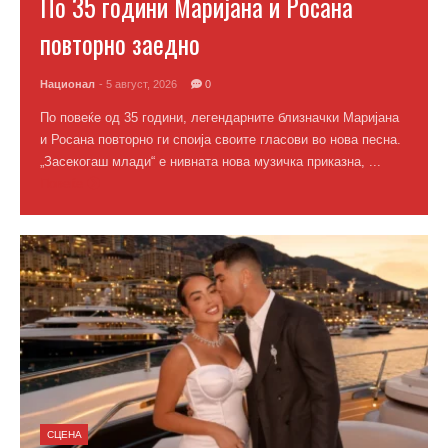
По 35 години Маријана и Росана
повторно заедно
Национал
- 5 август, 2026
0
По повеќе од 35 години, легендарните близначки Маријана
и Росана повторно ги споија своите гласови во нова песна.
„Засекогаш млади“ е нивната нова музичка приказна, ...
Повеќе
СЦЕНА