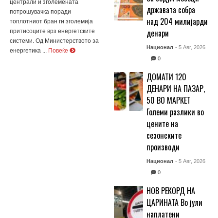
централи и зголемената
државата собра
потрошувачка поради
над 204 милијарди
топлотниот бран ги зголемија
денари
притисоците врз енергетските
системи. Од Министерството за
Национал
- 5 Авг, 2026
енергетика ...
Повеќе
0
ДОМАТИ 120
ДЕНАРИ НА ПАЗАР,
50 ВО МАРКЕТ
Големи разлики во
цените на
сезонските
производи
Национал
- 5 Авг, 2026
0
НОВ РЕКОРД НА
ЦАРИНАТА Во јули
наплатени