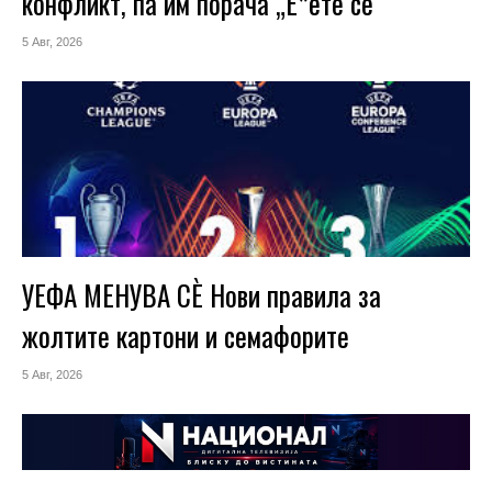
конфликт, па им порача „Е*ете се
5 Авг, 2026
УЕФА МЕНУВА СÈ Нови правила за
жолтите картони и семафорите
5 Авг, 2026