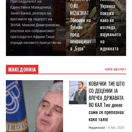
Претседателот на
О ЌЕ
Украина
Единствена Македонија,
ИСЧЕЗНАТ
покажа
Јанко Бачев, реагира на
Зборови на
како ќе
критиките на лидерот на
ЗНАМ, Максим Димитриевски,
Туѓман
изгледа
упатени кон собранискиот
пред
војувањето
претседател Африм Гаши
операцијат
на
поради неговото присуство во
а „Бура“
иднината
...
МАКЕДОНИЈА
СИТЕ ВЕСТИ
КОВАЧКИ: ТИЕ ШТО
СО ДЕЦЕНИИ ЈА
ВЛЕЧЕА ДРЖАВАТА
ВО КАЛ Тие денес
сами се препознаа
како талог
Национал
- 5 Авг, 2026