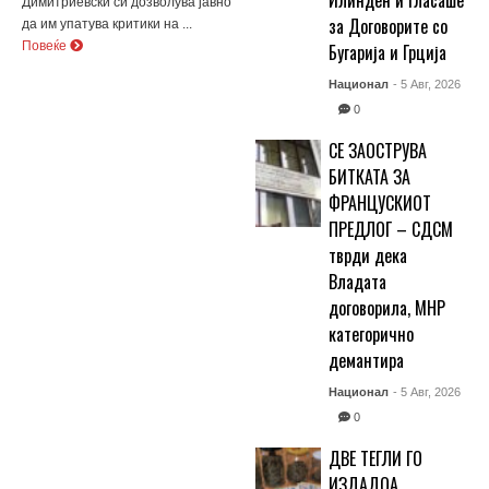
Илинден и гласаше
Димитриевски си дозволува јавно
за Договорите со
да им упатува критики на ...
Повеќе
Бугарија и Грција
Национал
- 5 Авг, 2026
0
СЕ ЗАОСТРУВА
БИТКАТА ЗА
ФРАНЦУСКИОТ
ПРЕДЛОГ – СДСМ
тврди дека
Владата
договорила, МНР
категорично
демантира
Национал
- 5 Авг, 2026
0
ДВЕ ТЕГЛИ ГО
ИЗДАДОА