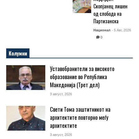
Скопјанец лишен
од слобода на
Партизанска
Национал
- 5 Авг, 2026
0
Колумни
Уставобранители за високото
образование во Република
Македонија (Трет дел)
3 август, 2026
Свети Тома заштитникот на
архитектите повторно меѓу
архитектите
3 август, 2026