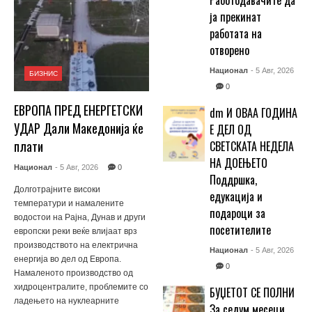
Работодавачите да
ја прекинат
работата на
отворено
Национал
- 5 Авг, 2026
БИЗНИС
0
ЕВРОПА ПРЕД ЕНЕРГЕТСКИ
dm И ОВАА ГОДИНА
УДАР Дали Македонија ќе
Е ДЕЛ ОД
плати
СВЕТСКАТА НЕДЕЛА
НА ДОЕЊЕТО
Национал
- 5 Авг, 2026
0
Поддршка,
Долготрајните високи
едукација и
температури и намалените
подароци за
водостои на Рајна, Дунав и други
посетителите
европски реки веќе влијаат врз
производството на електрична
Национал
- 5 Авг, 2026
енергија во дел од Европа.
0
Намаленото производство од
хидроцентралите, проблемите со
БУЏЕТОТ СЕ ПОЛНИ
ладењето на нуклеарните
За седум месеци