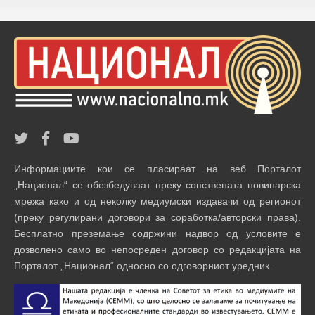
Информациите кои се пласираат на веб Порталот
„Национал“ се обезбедуваат преку сопствената новинарска
мрежа како и од неколку медиумски издавачи од регионот
(преку регулирани договори за соработка/авторски права).
Бесплатно преземање содржини надвор од условите е
дозволено само во непосреден договор со редакцијата на
Порталот „Национал“ односно со одговорниот уредник.