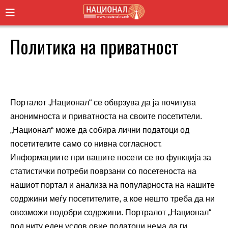
Политика на приватност
Порталот „Национал“ се обврзува да ја почитува
анонимноста и приватноста на своите посетители.
„Национал“ може да собира лични податоци од
посетителите само со нивна согласност.
Информациите при вашите посети се во функција за
статистички потреби поврзани со посетеноста на
нашиот портал и анализа на популарноста на нашите
содржини меѓу посетителите, а кое нешто треба да ни
овозможи подобри содржини. Портралот „Национал“
под ниту еден услов овие податоци нема да ги