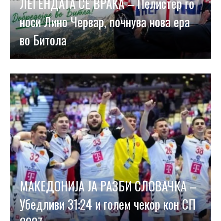
ЛЕГЕНДАТА СЕ ВРАЌА – Пелистер го
носи Лино Червар, почнува нова ера
во Битола
МАКЕДОНИЈА ЈА РАЗБИ СЛОВАЧКА –
Убедливи 31:24 и голем чекор кон СП