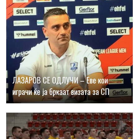
ЛАЗАРОВ СЕ ОДЛУЧИ – Еве кои
играчи ќе ја бркаат визата за СП