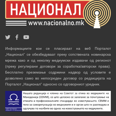
Информациите кои се пласираат на веб Порталот
„Национал“ се обезбедуваат преку сопствената новинарска
мрежа како и од неколку медиумски издавачи од регионот
(преку регулирани договори за соработка/авторски права).
Бесплатно преземање содржини надвор од условите е
дозволено само во непосреден договор со редакцијата на
Порталот „Национал“ односно со одговорниот уредник.