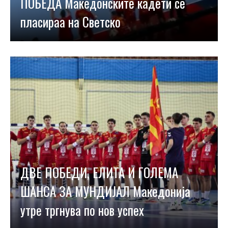
ПОБЕДА Македонските кадети се
пласираа на Светско
ДВЕ ПОБЕДИ, ЕЛИТА И ГОЛЕМА
ШАНСА ЗА МУНДИЈАЛ Македонија
утре тргнува по нов успех