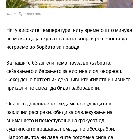
Фото: Принтскрин
Ниту високите температури, ниту времето што минува
не можат да ја скршат нашата волја и решеноста да
истраеме во борбата за правда.
За нашите 63 ангели нема пауза во љубовта,
сеќавањето и барањето за вистина и одговорност.
Секој ден е потсетник дека нивните животи и нивните
приказни не смеат да бидат заборавени.
Она што деновиве го гледаме во судницата и
различни расправи, обиди за одвлекување на
вниманието и поместување на фокусот од
суштинските прашања нема да нè обесхрабри.
Напротив, тоа ни дава уште поголема сила да