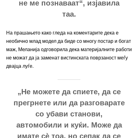
не ме познаваат“, изјавила
таа.
На прашањето како гледа на коментарите дека е
необично млад модел да биде со многу постар и богат
маж, Меланија одговорила дека материјалните работи
не можат да ја заменат вистинската поврзаност меѓу
двајца луѓе.
„Не можете да спиете, да се
прегрнете или да разговарате
со убави станови,
автомобили и куќи. Може да
имате сè тоа, но сепак да се