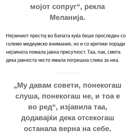
мојот сопруг“, рекла
Меланија.
Нејзиниот престој во Белата куќа беше проследен со
големо медиумско внимание, но и со критики поради
нејзината помала јавна присутност. Таа, пак, смета
дека јавноста често имала погрешна слика за неа.
„Му давам совети, понекогаш
слуша, понекогаш не, и тоа е
во ред“, изјавила таа,
додавајќи дека отсекогаш
останала верна на себе.