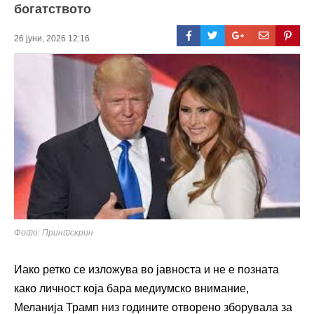
богатството
26 јуни, 2026 12:16
Фото: Принтскрин
Иако ретко се изложува во јавноста и не е позната
како личност која бара медиумско внимание,
Меланија Трамп низ годините отворено зборувала за