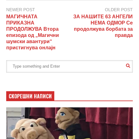
NEWER POST
OLDER POST
МАГИЧНАТА
ЗА НАШИТЕ 63 АНГЕЛИ
ПРИКАЗНА
НЕМА ОДМОР Се
ПРОДОЛЖУВА Втора
продолжува борбата за
епизода од „Магични
правда
шумски авантури“
пристигнува онлајн
СКОРЕШНИ НАПИСИ