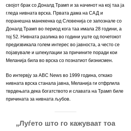
својот брак со Доналд Трамп и за начинот на кој таа ја
гледа нивната врска. Првата дама на САД и
поранешна манекенка од Словенија се запознале со
Доналд Трамп во период кога таа имала 28 години, а
тој 52. Нивната разлика во години уште од почетокот
предизвикала голем интерес во јавноста, а често се
појавувале и шпекулации за причините поради кои
Меланија била во врска со познатиот бизнисмен.
Во интервју за ABC News во 1999 година, откако
нивната врска станала јавна, Меланија ги отфрлила
тврдењата дека богатството и славата на Трамп биле
причината за нивната љубов.
„Луѓето што го кажуваат тоа