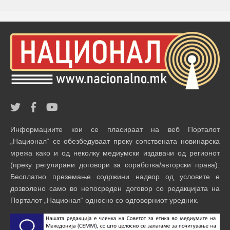
Информациите кои се пласираат на веб Порталот
„Национал“ се обезбедуваат преку сопствената новинарска
мрежа како и од неколку медиумски издавачи од регионот
(преку регулирани договори за соработка/авторски права).
Бесплатно преземање содржини надвор од условите е
дозволено само во непосреден договор со редакцијата на
Порталот „Национал“ односно со одговорниот уредник.