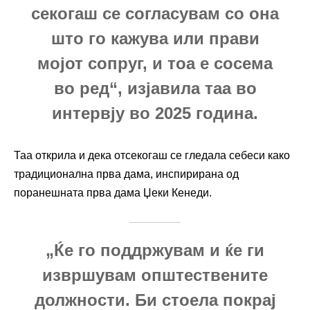
секогаш се согласувам со она
што го кажува или прави
мојот сопруг, и тоа е сосема
во ред“, изјавила таа во
интервју во 2025 година.
Таа открила и дека отсекогаш се гледала себеси како
традиционална прва дама, инспирирана од
поранешната прва дама Џеки Кенеди.
„Ќе го поддржувам и ќе ги
извршувам општествените
должности. Би стоела покрај