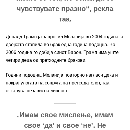
чувствувате празно“, рекла
таа.
Доналд Трамп ја запросил Меланија во 2004 година, а
двојката стапила во брак една година подоцна. Во
2006 година го добија синот Барон. Трамп има уште
четири деца од претходните бракови.
Години подоцна, Меланија повторно нагласи дека и
покрај улогата на сопруга на претседателот, таа
останува независна личност.
„
Имам свое мислење, имам
свое ‘да’ и свое ‘не’. Не