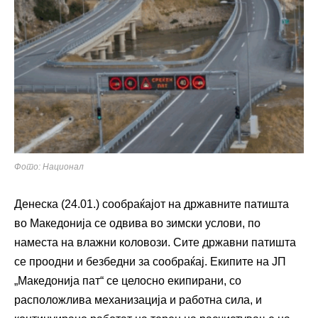
Фото: Национал
Денеска (24.01.) сообраќајот на државните патишта
во Македонија се одвива во зимски услови, по
наместа на влажни коловози. Сите државни патишта
се проодни и безбедни за сообраќај. Екипите на ЈП
„Македонија пат“ се целосно екипирани, со
расположлива механизација и работна сила, и