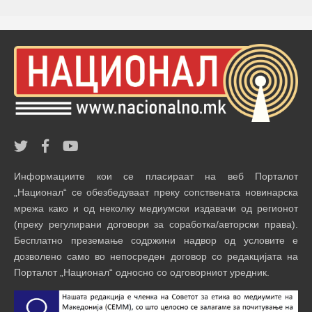
Информациите кои се пласираат на веб Порталот
„Национал“ се обезбедуваат преку сопствената новинарска
мрежа како и од неколку медиумски издавачи од регионот
(преку регулирани договори за соработка/авторски права).
Бесплатно преземање содржини надвор од условите е
дозволено само во непосреден договор со редакцијата на
Порталот „Национал“ односно со одговорниот уредник.