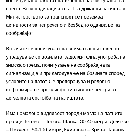
континуирано работат на терен на расчистување на
снегот. Во координација со ЈП за државни патишта и
Министерството за транспорт се преземаат
активности за непречено и безбедно одвивање на
сообраќајот.
Возачите се повикуваат на внимателно и совесно
управување со возилата, задолжителна употреба на
зимска опрема, почитување на сообраќајната
сигнализација и прилагодување на брзината според
условите на патот. Се препорачува и редовно
информирање преку информативните центри за
актуелната состојба на патиштата.
Има намалена видливост поради магла на патните
правци Тетово – Попова Шапка: 30-40 метри, Делчево
– Пехчево: 50-100 метри, Куманово – Крива Паланка: