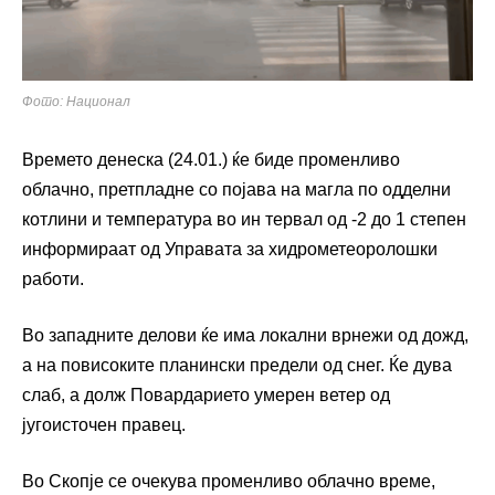
Фото: Национал
Времето денеска (24.01.) ќе биде променливо
облачно, претпладне со појава на магла по одделни
котлини и температура во ин тервал од -2 до 1 степен
информираат од Управата за хидрометеоролошки
работи.
Во западните делови ќе има локални врнежи од дожд,
а на повисоките планински предели од снег. Ќе дува
слаб, а долж Повардарието умерен ветер од
југоисточен правец.
Во Скопје се очекува променливо облачно време,