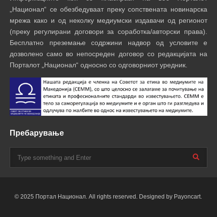
„Национал“ се обезбедуваат преку сопствената новинарска
мрежа како и од неколку медиумски издавачи од регионот
(преку регулирани договори за соработка/авторски права).
Бесплатно преземање содржини надвор од условите е
дозволено само во непосреден договор со редакцијата на
Порталот „Национал“ односно со одговорниот уредник.
Пребарување
© 2025 Портал Национал. All rights reserved. Designed by Payoncart.