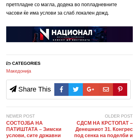
претпладне со магла, додека во попладневните
часови ќе има услови за слаб локален дожд.
CATEGORIES
Македонија
Share This
NEWER POST
OLDER POST
СОСТОЈБА НА
СДСМ НА КРСТОПАТ –
ПАТИШТАТА – Зимски
Денешниот 31. Конгрес
услови, сите државни
под сенка на поделби и