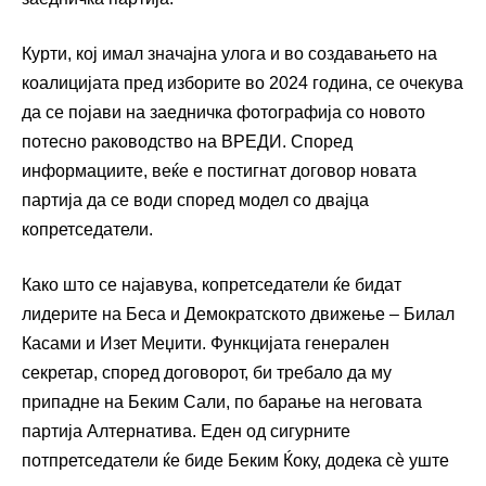
Курти, кој имал значајна улога и во создавањето на
коалицијата пред изборите во 2024 година, се очекува
да се појави на заедничка фотографија со новото
потесно раководство на ВРЕДИ. Според
информациите, веќе е постигнат договор новата
партија да се води според модел со двајца
копретседатели.
Како што се најавува, копретседатели ќе бидат
лидерите на Беса и Демократското движење – Билал
Касами и Изет Меџити. Функцијата генерален
секретар, според договорот, би требало да му
припадне на Беким Сали, по барање на неговата
партија Алтернатива. Еден од сигурните
потпретседатели ќе биде Беким Ќоку, додека сѐ уште