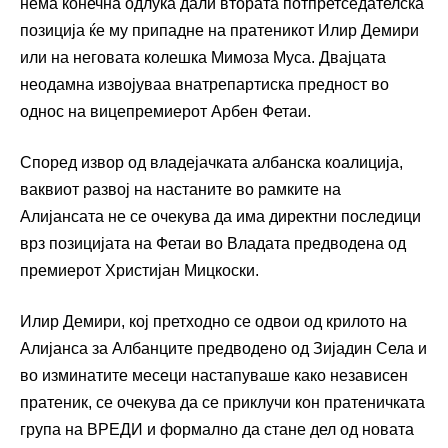
нема конечна одлука дали втората потпретседателска
позиција ќе му припадне на пратеникот Илир Демири
или на неговата колешка Мимоза Муса. Двајцата
неодамна извојуваа внатрепартиска предност во
однос на вицепремиерот Арбен Фетаи.
Според извор од владејачката албанска коалиција,
ваквиот развој на настаните во рамките на
Алијансата не се очекува да има директни последици
врз позицијата на Фетаи во Владата предводена од
премиерот Христијан Мицкоски.
Илир Демири, кој претходно се одвои од крилото на
Алијанса за Албанците предводено од Зијадин Села и
во изминатите месеци настапуваше како независен
пратеник, се очекува да се приклучи кон пратеничката
група на ВРЕДИ и формално да стане дел од новата