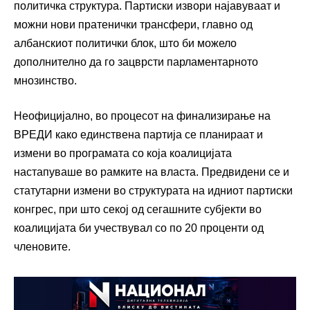
политичка структура. Партиски извори најавуваат и
можни нови пратенички трансфери, главно од
албанскиот политички блок, што би можело
дополнително да го зацврсти парламентарното
мнозинство.
Неофицијално, во процесот на финализирање на
ВРЕДИ како единствена партија се планираат и
измени во програмата со која коалицијата
настапуваше во рамките на власта. Предвидени се и
статутарни измени во структурата на идниот партиски
конгрес, при што секој од сегашните субјекти во
коалицијата би учествувал со по 20 проценти од
членовите.