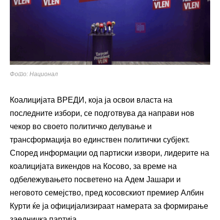
Фото: Национал
Коалицијата ВРЕДИ, која ја освои власта на
последните избори, се подготвува да направи нов
чекор во своето политичко делување и
трансформација во единствен политички субјект.
Според информации од партиски извори, лидерите на
коалицијата викендов на Косово, за време на
одбележувањето посветено на Адем Јашари и
неговото семејство, пред косовскиот премиер Албин
Курти ќе ја официјализираат намерата за формирање
заедничка партија.