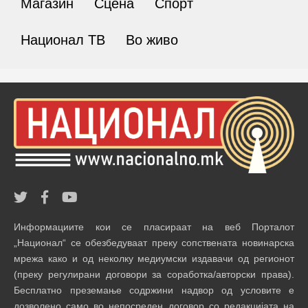
Магазин
Сцена
Спорт
Национал ТВ
Во живо
Информациите кои се пласираат на веб Порталот
„Национал“ се обезбедуваат преку сопствената новинарска
мрежа како и од неколку медиумски издавачи од регионот
(преку регулирани договори за соработка/авторски права).
Бесплатно преземање содржини надвор од условите е
дозволено само во непосреден договор со редакцијата на