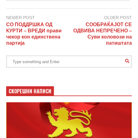
NEWER POST
OLDER POST
СО ПОДДРШКА ОД
СООБРАЌАЈОТ СЕ
КУРТИ – ВРЕДИ прави
ОДВИВА НЕПРЕЧЕНО –
чекор кон единствена
Суви коловози на
партија
патиштата
СКОРЕШНИ НАПИСИ