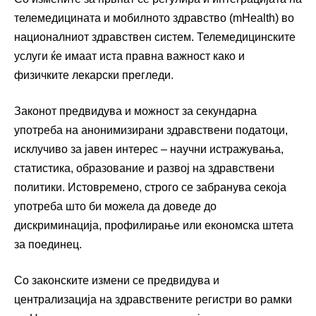
телемедицината и мобилното здравство (mHealth) во
националниот здравствен систем. Телемедицинските
услуги ќе имаат иста правна важност како и
физичките лекарски прегледи.
Законот предвидува и можност за секундарна
употреба на анонимизирани здравствени податоци,
исклучиво за јавен интерес – научни истражувања,
статистика, образование и развој на здравствени
политики. Истовремено, строго се забранува секоја
употреба што би можела да доведе до
дискриминација, профилирање или економска штета
за поединец.
Со законските измени се предвидува и
централизација на здравствените регистри во рамки