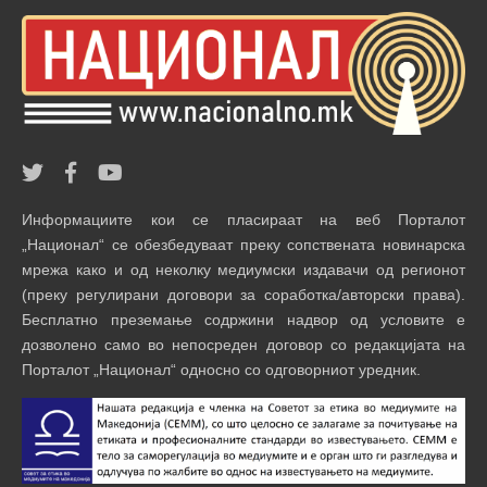
Информациите кои се пласираат на веб Порталот
„Национал“ се обезбедуваат преку сопствената новинарска
мрежа како и од неколку медиумски издавачи од регионот
(преку регулирани договори за соработка/авторски права).
Бесплатно преземање содржини надвор од условите е
дозволено само во непосреден договор со редакцијата на
Порталот „Национал“ односно со одговорниот уредник.