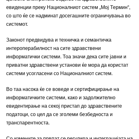
евиденции преку Националниот систем „Мој Термин“,
со што ќе се надминат досегашните ограничувања во
системот.
Законот предвидува и техничка и семантичка
интероперабилност на сите здравствени
информатички системи. Тоа значи дека сите јавни и
приватни здравствени установи ќе мора да користат
системи усогласени со Националниот систем.
Во таа насока ќе се воведе и сертифицирање на
информатичките системи, како и задолжително
евидентирање на секој пристап до здравствените
податоци, со цел да се зголеми безбедноста и
транспарентноста.
Со измените за првпат се регулира и интеграцијата на