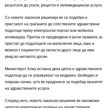
резултати до упати, рецепти и телемедицински услуги.
Со новите законски решенија ќе се подобри и
пристапот на граѓаните до сопствените здравствени
податоци преку електронски портал или мобилна
апликација. Притоа се предвидени и јасни правила за
пристап до податоците на малолетни лица, како и
можност пациентот да овласти друго лице да има
увид во неговото досие.
Министерот Алиу истакна дека целта е здравствените
податоци да се управуваат на модерен, безбеден и
поврзан начин, што ќе придонесе за подобар квалитет
на здравствените услуги.
Според него, новото законско решение ќе овозможи
целосно електронско водење на здравствените