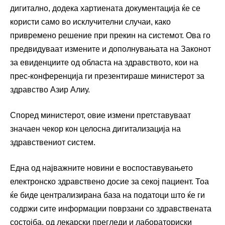
дигитално, додека хартиената документација ќе се
користи само во исклучителни случаи, како
привремено решение при прекин на системот. Ова го
предвидуваат измените и дополнувањата на Законот
за евиденциите од областа на здравството, кои на
прес-конференција ги презентираше министерот за
здравство Азир Алиу.
Според министерот, овие измени претставуваат
значаен чекор кон целосна дигитализација на
здравствениот систем.
Една од најважните новини е воспоставувањето
електронско здравствено досие за секој пациент. Тоа
ќе биде централизирана база на податоци што ќе ги
содржи сите информации поврзани со здравствената
состојба, од лекарски прегледи и лабораториски