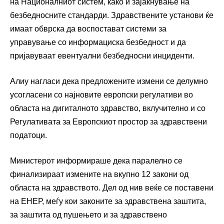
на Националниот систем, како и зајакнување на
безбедносните стандарди. Здравствените установи ќе
имаат обврска да воспостават системи за
управување со информациска безбедност и да
пријавуваат евентуални безбедносни инциденти.
Алиу нагласи дека предложените измени се делумно
усогласени со најновите европски регулативи во
областа на дигиталното здравство, вклучително и со
Регулативата за Европскиот простор за здравствени
податоци.
Министерот информираше дека паралелно се
финализираат измените на вкупно 12 закони од
областа на здравството. Дел од нив веќе се поставени
на ЕНЕР, меѓу кои законите за здравствена заштита,
за заштита од пушењето и за здравствено