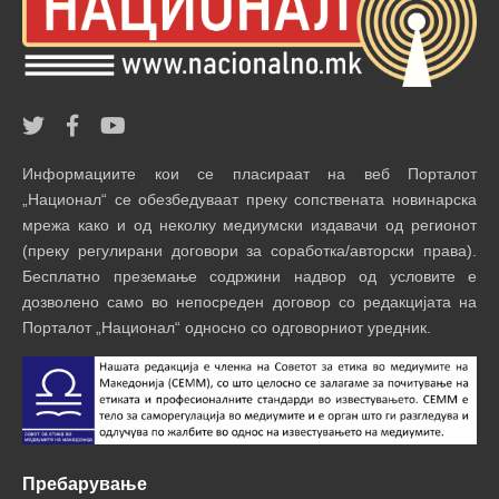
Информациите кои се пласираат на веб Порталот
„Национал“ се обезбедуваат преку сопствената новинарска
мрежа како и од неколку медиумски издавачи од регионот
(преку регулирани договори за соработка/авторски права).
Бесплатно преземање содржини надвор од условите е
дозволено само во непосреден договор со редакцијата на
Порталот „Национал“ односно со одговорниот уредник.
Пребарување