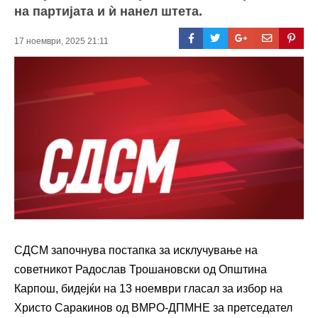
на партијата и ѝ нанел штета.
17 ноември, 2025 21:11
СДСМ започнува постапка за исклучување на
советникот Радослав Трошановски од Општина
Карпош, бидејќи на 13 ноември гласал за избор на
Христо Саракинов од ВМРО-ДПМНЕ за претседател