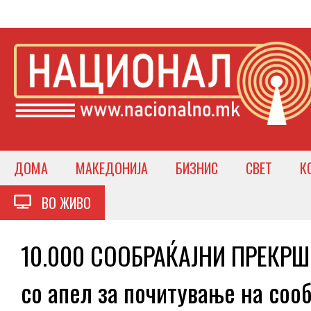
ДОМА
МАКЕДОНИЈА
БИЗНИС
СВЕТ
К
ВО ЖИВО
10.000 СООБРАЌАЈНИ ПРЕКР
со апел за почитување на соо