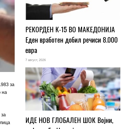
РЕКОРДЕН К-15 ВО МАКЕДОНИЈА
Еден вработен добил речиси 8.000
евра
7 август, 2026
.983 за
 на
 за
ИДЕ НОВ ГЛОБАЛЕН ШОК Војни,
 лица