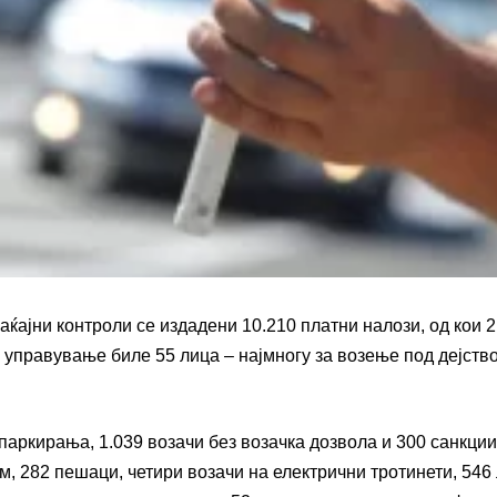
ќајни контроли се издадени 10.210 платни налози, од кои 2
управување биле 55 лица – најмногу за возење под дејство
аркирања, 1.039 возачи без возачка дозвола и 300 санкции
м, 282 пешаци, четири возачи на електрични тротинети, 546