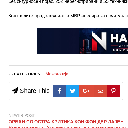
без сигурносен појас, 252 нерегистрирани и 55 техничк
Контролите продолжуваат, а МВР апелира за почитувањ
Македонија
CATEGORIES
Share This
NEWER POST
ОРБАН СО ОСТРА КРИТИКА КОН ФОН ДЕР ЛАЈЕН
Воена помош за Украина е како „на алкохоличар да