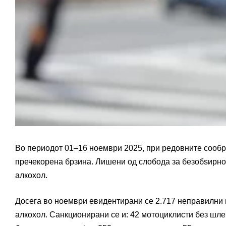
Во периодот 01–16 ноември 2025, при редовните сообра
пречекорена брзина. Лишени од слобода за безобѕирно 
алкохол.
Досега во ноември евидентирани се 2.717 неправилни п
алкохол. Санкционирани се и: 42 мотоциклисти без шле