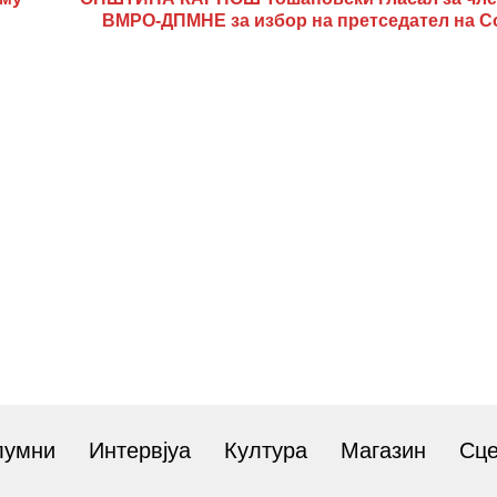
ВМРО-ДПМНЕ за избор на претседател на С
лумни
Интервјуа
Култура
Магазин
Сц