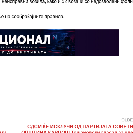
и неисправни возила, како и 52 возачи со недозволени фоли
е на сообраќајните правила.
OLDE
СДСМ ЌЕ ИСКЛУЧИ ОД ПАРТИЈАТА СОВЕТ
 му
ОПШТИНА КАРПОШ Тошановски гласал за чле