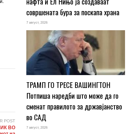
нафта и Ел Нињо ја создаваат
и.
совршената бура за поскапа храна
7 август, 2026
ТРАМП ГО ТРЕСЕ ВАШИНГТОН
Потпиша наредби што може да го
сменат правилото за државјанство
во САД
R POST
НИК ВО
7 август, 2026
нот на