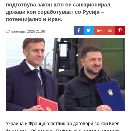
подготвува закон што би санкционирал
држави кои соработуваат со Русија –
потенцијално и Иран.
17 ноември, 2025 21:06
Украина и Франција потпишаа договори со кои Киев