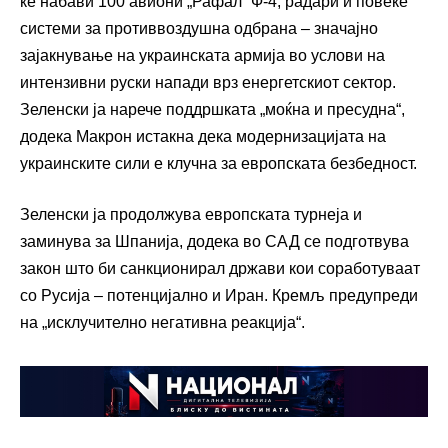
ќе набави 100 авиони „Рафал“ Ф-4, радари и повеќе
системи за противвоздушна одбрана – значајно
зајакнување на украинската армија во услови на
интензивни руски напади врз енергетскиот сектор.
Зеленски ја нарече поддршката „моќна и пресудна“,
додека Макрон истакна дека модернизацијата на
украинските сили е клучна за европската безбедност.
Зеленски ја продолжува европската турнеја и
заминува за Шпанија, додека во САД се подготвува
закон што би санкционирал држави кои соработуваат
со Русија – потенцијално и Иран. Кремљ предупреди
на „исклучително негативна реакција“.