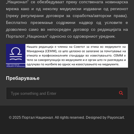
„Национал“ се обезбедуваат преку сопствената новинарска
мрежа како и од неколку медиумски издавачи од регионот
(преку регулирани договори за соработка/авторски права).
Бесплатно преземање содржини надвор од условите е
дозволено само во непосреден договор со редакцијата на
Порталот „Национал“ односно со одговорниот уредник.
Пребарување
© 2025 Портал Национал. All rights reserved. Designed by Payoncart.