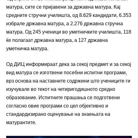
матура, сите се пријавени за државна матура. Кај
средните стручни училишта, од 8.629 кандидати, 6.353
избрале државна матура, а 2.276 државна стручна
матура. Од 245 ученици во уметничките училишта, 118
ќе полагаат државна матура, а 127 државна
уметничка матура.
Од ДИЦ информираат дека за секој предмет и за секој
вид матура се изготвени посебни испитни програми,
врз основа на наставните содржини што учениците ги
изучувале во текот на четиригодишното средно
образование. Испитните прашања се подготвени
согласно овие програми со цел објективно и
стандардизирано оценување на знаењата на
матурантите.