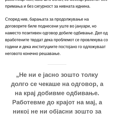
примања и без сигурност за нивната иднина.
Според нив, барањата за продолжување на
договорите биле поднесени уште во јануари, но
наместо позитивен одговор добиле одбивање. Дел од
вработените тврдат дека проблемот се провлекува со
години и дека институциите постојано го одложуваат
неговото конечно решавање.
„Не ни е јасно зошто толку
долго се чекаше на одговор, а
на крај добивме одбивање.
Работевме до крајот на мај, а
никој не ни објасни зошто за