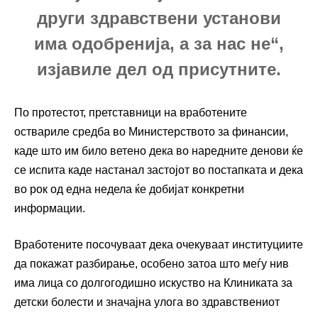
други здравствени установи
има одобренија, а за нас не“,
изјавиле дел од присутните.
По протестот, претставници на вработените
оствариле средба во Министерството за финансии,
каде што им било ветено дека во наредните денови ќе
се испита каде настанал застојот во постапката и дека
во рок од една недела ќе добијат конкретни
информации.
Вработените посочуваат дека очекуваат институциите
да покажат разбирање, особено затоа што меѓу нив
има лица со долгогодишно искуство на Клиниката за
детски болести и значајна улога во здравствениот