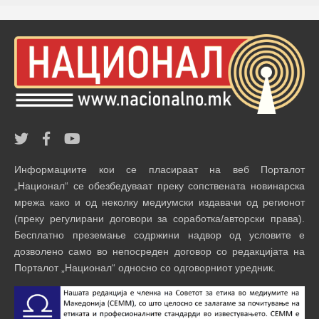
Информациите кои се пласираат на веб Порталот
„Национал“ се обезбедуваат преку сопствената новинарска
мрежа како и од неколку медиумски издавачи од регионот
(преку регулирани договори за соработка/авторски права).
Бесплатно преземање содржини надвор од условите е
дозволено само во непосреден договор со редакцијата на
Порталот „Национал“ односно со одговорниот уредник.