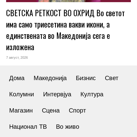
СВЕТСКА РЕТКОСТ ВО ОХРИД Во светот
има само триесетина вакви икони, а
единствената во Македонија сега е
изложена
7 август, 2026
Дома
Македонија
Бизнис
Свет
Колумни
Интервјуа
Култура
Магазин
Сцена
Спорт
Национал ТВ
Во живо