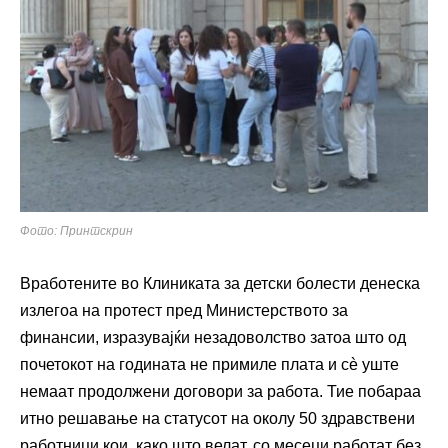
Фото: Принтскрин
Вработените во Клиниката за детски болести денеска
излегоа на протест пред Министерството за
финансии, изразувајќи незадоволство затоа што од
почетокот на годината не примиле плата и сè уште
немаат продолжени договори за работа. Тие побараа
итно решавање на статусот на околу 50 здравствени
работници кои, како што велат, со месеци работат без