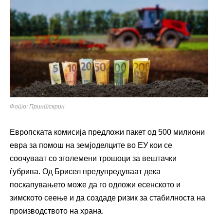
Фото: Принтскрин
Европската комисија предложи пакет од 500 милиони
евра за помош на земјоделците во ЕУ кои се
соочуваат со зголемени трошоци за вештачки
ѓубрива. Од Брисел предупредуваат дека
поскапувањето може да го одложи есенското и
зимското сеење и да создаде ризик за стабилноста на
производството на храна.