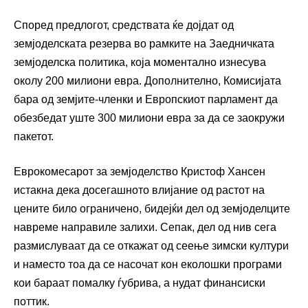
Според предлогот, средствата ќе дојдат од
земјоделската резерва во рамките на Заедничката
земјоделска политика, која моментално изнесува
околу 200 милиони евра. Дополнително, Комисијата
бара од земјите-членки и Европскиот парламент да
обезбедат уште 300 милиони евра за да се заокружи
пакетот.
Еврокомесарот за земјоделство Кристоф Хансен
истакна дека досегашното влијание од растот на
цените било ограничено, бидејќи дел од земјоделците
навреме направиле залихи. Сепак, дел од нив сега
размислуваат да се откажат од сеење зимски култури
и наместо тоа да се насочат кон еколошки програми
кои бараат помалку ѓубрива, а нудат финансиски
поттик.