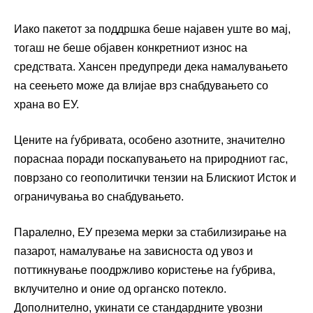
Иако пакетот за поддршка беше најавен уште во мај,
тогаш не беше објавен конкретниот износ на
средствата. Хансен предупреди дека намалувањето
на сеењето може да влијае врз снабдувањето со
храна во ЕУ.
Цените на ѓубривата, особено азотните, значително
пораснаа поради поскапувањето на природниот гас,
поврзано со геополитички тензии на Блискиот Исток и
ограничувања во снабдувањето.
Паралелно, ЕУ презема мерки за стабилизирање на
пазарот, намалување на зависноста од увоз и
поттикнување поодржливо користење на ѓубрива,
вклучително и оние од органско потекло.
Дополнително, укинати се стандардните увозни