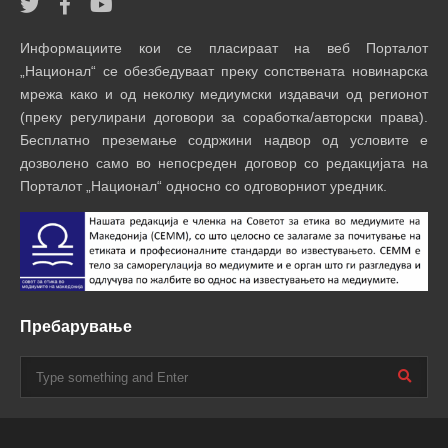
Информациите кои се пласираат на веб Порталот
„Национал“ се обезбедуваат преку сопствената новинарска
мрежа како и од неколку медиумски издавачи од регионот
(преку регулирани договори за соработка/авторски права).
Бесплатно преземање содржини надвор од условите е
дозволено само во непосреден договор со редакцијата на
Порталот „Национал“ односно со одговорниот уредник.
Пребарување