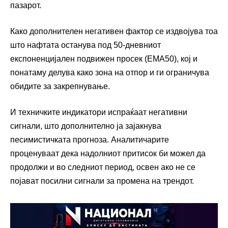
пазарот.
Како дополнителен негативен фактор се издвојува тоа
што нафтата останува под 50-дневниот
експоненцијален подвижен просек (EMA50), кој и
понатаму делува како зона на отпор и ги ограничува
обидите за закрепнување.
И техничките индикатори испраќаат негативни
сигнали, што дополнително ја зајакнува
песимистичката прогноза. Аналитичарите
проценуваат дека надолниот притисок би можел да
продолжи и во следниот период, освен ако не се
појават посилни сигнали за промена на трендот.