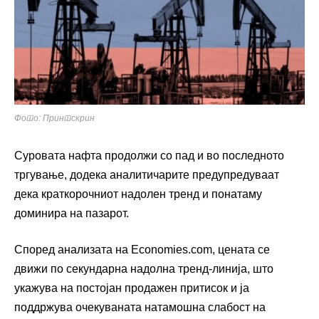
Фото: Принтскрин
Суровата нафта продолжи со пад и во последното
тргување, додека аналитичарите предупредуваат
дека краткорочниот надолен тренд и понатаму
доминира на пазарот.
Според анализата на Economies.com, цената се
движи по секундарна надолна тренд-линија, што
укажува на постојан продажен притисок и ја
поддржува очекуваната натамошна слабост на