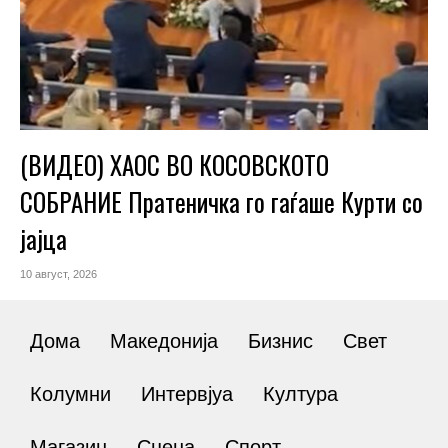
(ВИДЕО) ХАОС ВО КОСОВСКОТО
СОБРАНИЕ Пратеничка го гаѓаше Курти со
јајца
10 август, 2026
Дома
Македонија
Бизнис
Свет
Колумни
Интервјуа
Култура
Магазин
Сцена
Спорт