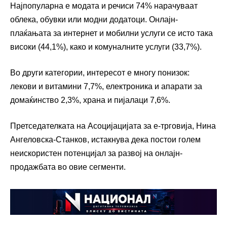
Најпопуларна е модата и речиси 74% нарачуваат
облека, обувки или модни додатоци. Онлајн-
плаќањата за интернет и мобилни услуги се исто така
високи (44,1%), како и комуналните услуги (33,7%).
Во други категории, интересот е многу понизок:
лекови и витамини 7,7%, електроника и апарати за
домаќинство 2,3%, храна и пијалаци 7,6%.
Претседателката на Асоцијацијата за е-трговија, Нина
Ангеловска-Станков, истакнува дека постои голем
неискористен потенцијал за развој на онлајн-
продажбата во овие сегменти.