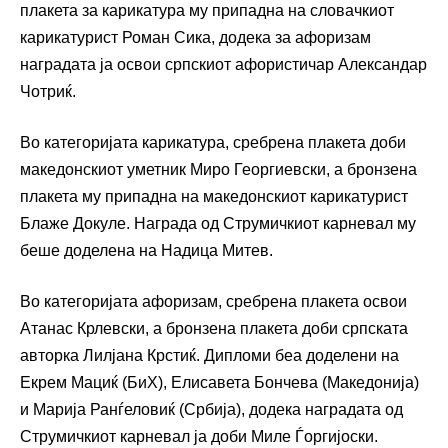
плакета за карикатура му припадна на словачкиот
карикатурист Роман Сика, додека за афоризам
наградата ја освои српскиот афористичар Александар
Чотриќ.
Во категоријата карикатура, сребрена плакета доби
македонскиот уметник Миро Георгиевски, а бронзена
плакета му припадна на македонскиот карикатурист
Блаже Докуле. Награда од Струмичкиот карневал му
беше доделена на Надица Митев.
Во категоријата афоризам, сребрена плакета освои
Атанас Крлевски, а бронзена плакета доби српската
авторка Лилјана Крстиќ. Дипломи беа доделени на
Екрем Мациќ (БиХ), Елисавета Бончева (Македонија)
и Марија Ранѓеловиќ (Србија), додека наградата од
Струмичкиот карневал ја доби Миле Ѓоргијоски.