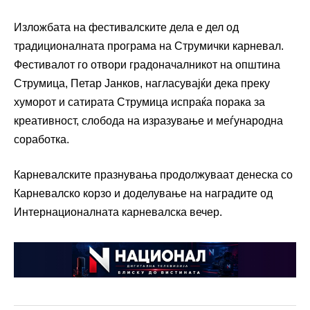
Изложбата на фестивалските дела е дел од
традиционалната програма на Струмички карневал.
Фестивалот го отвори градоначалникот на општина
Струмица, Петар Јанков, нагласувајќи дека преку
хуморот и сатирата Струмица испраќа порака за
креативност, слобода на изразување и меѓународна
соработка.
Карневалските празнувања продолжуваат денеска со
Карневалско корзо и доделување на наградите од
Интернационалната карневалска вечер.