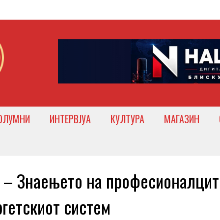
ОЛУМНИ
ИНТЕРВЈУА
КУЛТУРА
МАГАЗИН
 Знаењето на професионалцит
ргетскиот систем