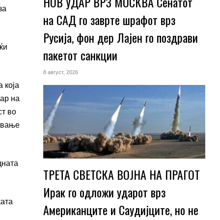
НОВ УДАР ВРЗ МОСКВА Сенатот
за
на САД го заврте шрафот врз
Русија, фон дер Лајен го поздрави
ќи
пакетот санкции
8 август, 2026
 која
тар на
ст во
ување
дната
ТРЕТА СВЕТСКА ВОЈНА НА ПРАГОТ
Ирак го одложи ударот врз
ката
Американците и Саудијците, но не