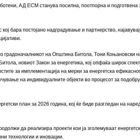
аботени, АД ЕСМ станува посилна, поотпорна и подготвена 
 кој бара постојано надградување и партнерство, најавувај
цијативи.
о градоначалникот на Општина Битола, Тони Коњановски на
Битола, новиот Закон за енергетика, кој опфаќа широк спек
остите за имплементација на мерки за енергетска ефикасно
лучување на индивидуалните објекти во процесот за подобр
гетски план за 2026 година, кој ќе биде разгледан на наре
одолжи да реализира проекти кои ја зголемуваат енергетс
рни технологии и иновации.