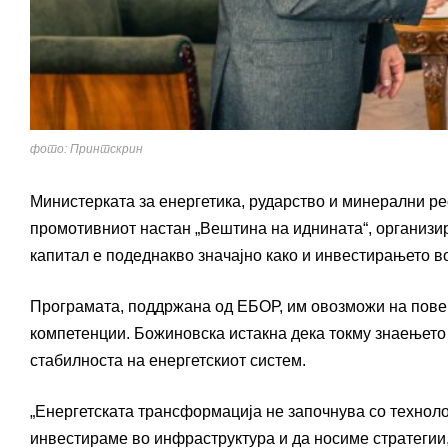
фото: Принтскрин
Министерката за енергетика, рударство и минерални р
промотивниот настан „Вештина на иднината“, организ
капитал е подеднакво значајно како и инвестирањето в
Програмата, поддржана од ЕБОР, им овозможи на пове
компетенции. Божиновска истакна дека токму знаењето
стабилноста на енергетскиот систем.
„Енергетската трансформација не започнува со технолог
инвестираме во инфраструктура и да носиме стратегии