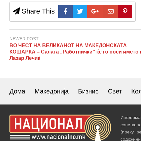
Share This
NEWER POST
ВО ЧЕСТ НА ВЕЛИКАНОТ НА МАКЕДОНСКАТА
КОШАРКА – Салата „Работнички“ ќе го носи името 
Лазар Лечиќ
Дома
Македонија
Бизнис
Свет
Ко
Информац
сопствен
(преку р
содржин