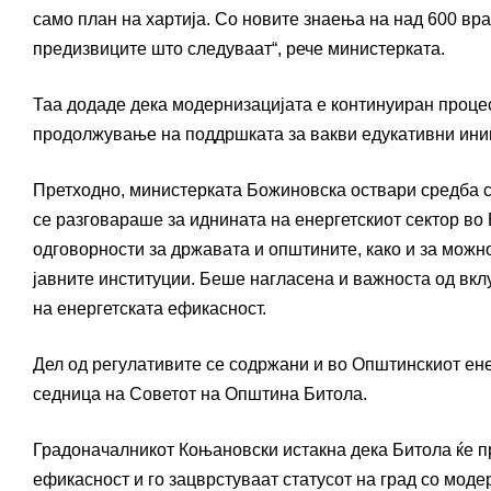
само план на хартија. Со новите знаења на над 600 вр
предизвиците што следуваат“, рече министерката.
Таа додаде дека модернизацијата е континуиран процес
продолжување на поддршката за вакви едукативни ини
Претходно, министерката Божиновска оствари средба с
се разговараше за иднината на енергетскиот сектор во 
одговорности за државата и општините, како и за можн
јавните институции. Беше нагласена и важноста од вк
на енергетската ефикасност.
Дел од регулативите се содржани и во Општинскиот енер
седница на Советот на Општина Битола.
Градоначалникот Коњановски истакна дека Битола ќе пр
ефикасност и го зацврстуваат статусот на град со моде