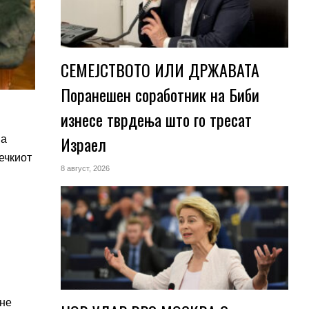
СЕМЕЈСТВОТО ИЛИ ДРЖАВАТА
Поранешен соработник на Биби
изнесе тврдења што го тресат
Израел
на
ечкиот
8 август, 2026
ане