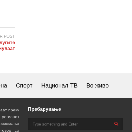
R POST
лугите
ануваат
ена
Спорт
Национал ТВ
Во живо
Пребарување
аат преку
 регионот
преземање
говор со