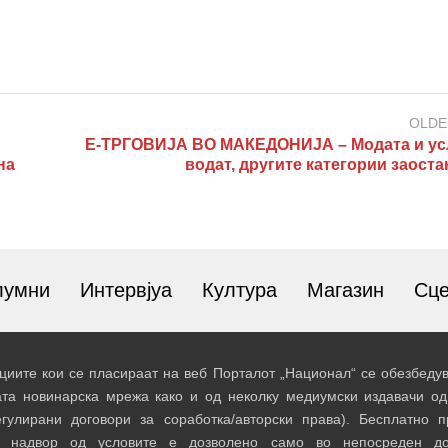
OLDE
Е-ТРГОВИЈА ВО МАКЕДОНИЈА – Модата и ус
на
водат, другите категории заост
лумни
Интервјуа
Култура
Магазин
Сц
иите кои се пласираат на веб Порталот „Национал“ се обезбедув
ата новинарска мрежа како и од неколку медиумски издавачи од
егулирани договори за соработка/авторски права). Бесплатно 
и надвор од условите е дозволено само во непосреден до