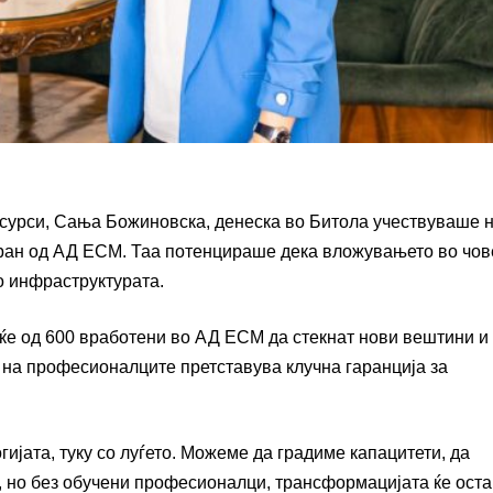
есурси, Сања Божиновска, денеска во Битола учествуваше 
иран од АД ЕСМ. Таа потенцираше дека вложувањето во чов
о инфраструктурата.
ќе од 600 вработени во АД ЕСМ да стекнат нови вештини и
 на професионалците претставува клучна гаранција за
ијата, туку со луѓето. Можеме да градиме капацитети, да
, но без обучени професионалци, трансформацијата ќе ост