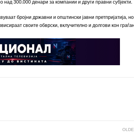
о над 300.000 денари за компании и други правни субјекти.
авуваат бројни државни и општински јавни претпријатија, но
висираат своите обврски, вклучително и долгови кон граѓан
OLDE