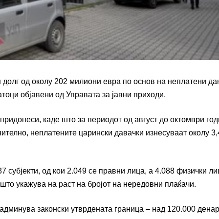
 долг од околу 202 милиони евра по основ на неплатени да
тоци објавени од Управата за јавни приходи.
 придонеси, каде што за периодот од август до октомври го
ително, неплатените царински давачки изнесуваат околу 3,
 субјекти, од кои 2.049 се правни лица, а 4.088 физички ли
 што укажува на раст на бројот на нередовни плаќачи.
 надминува законски утврдената граница – над 120.000 денар