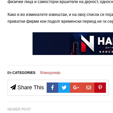
физички лица и самостојни вршители на дејност, односн
Како и во изминатите извештаи, и на овој список се пој
приватни фирми кои подолг временски период не ги сер
Македонија
CATEGORIES
Share This
NEWER POST