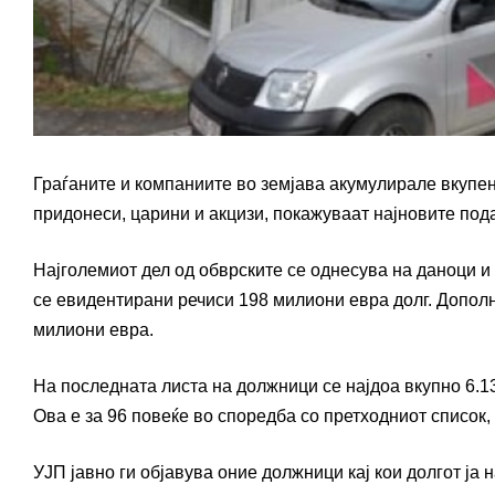
Граѓаните и компаниите во земјава акумулирале вкупен
придонеси, царини и акцизи, покажуваат најновите пода
Најголемиот дел од обврските се однесува на даноци и
се евидентирани речиси 198 милиони евра долг. Дополн
милиони евра.
На последната листа на должници се најдоа вкупно 6.137
Ова е за 96 повеќе во споредба со претходниот список,
УЈП јавно ги објавува оние должници кај кои долгот ја