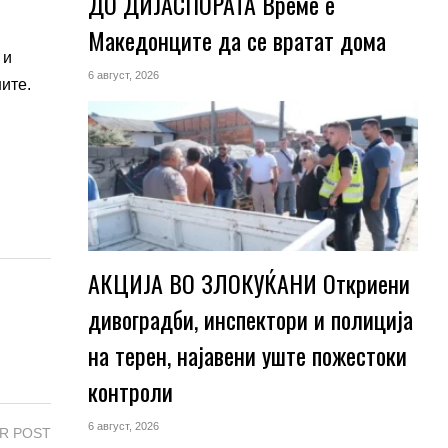
ДО ДИЈАСПОРАТА Време е
Македонците да се вратат дома
 и
6 август, 2026
ите.
АКЦИЈА ВО ЗЛОКУЌАНИ Откриени
дивоградби, инспектори и полиција
на терен, најавени уште пожестоки
контроли
6 август, 2026
R POST