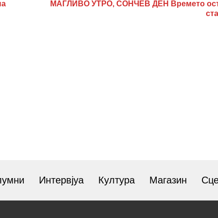
на
МАГЛИВО УТРО, СОНЧЕВ ДЕН Времето ос
ст
лумни
Интервјуа
Култура
Магазин
Сц