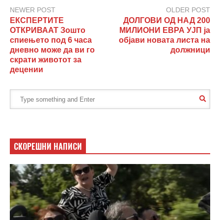
NEWER POST
OLDER POST
ЕКСПЕРТИТЕ
ДОЛГОВИ ОД НАД 200
ОТКРИВААТ Зошто
МИЛИОНИ ЕВРА УЈП ја
спиењето под 6 часа
објави новата листа на
дневно може да ви го
должници
скрати животот за
децении
СКОРЕШНИ НАПИСИ