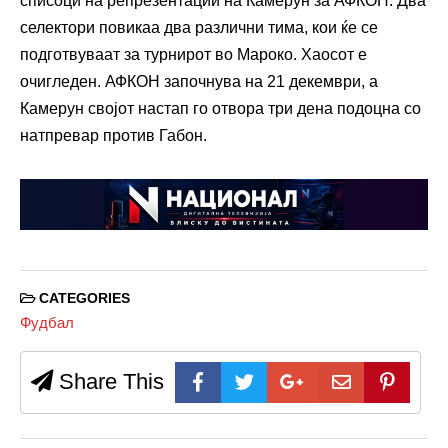
списоци на репрезентации на Камерун за АФКОН. Два
селектори повикаа два различни тима, кои ќе се
подготвуваат за турнирот во Мароко. Хаосот е
очигледен. АФКОН започнува на 21 декември, а
Камерун својот настап го отвора три дена подоцна со
натпревар против Габон.
CATEGORIES
Фудбал
Share This