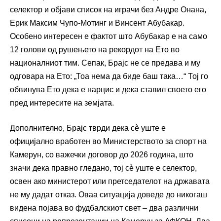
селектор и објави список на играчи без Андре Онана,
Ерик Максим Чупо-Мотинг и Винсент Абубакар.
Особено интересен е фактот што Абубакар е на само
12 голови од рушењето на рекордот на Ето во
националниот тим. Сепак, Брајс не се предава и му
одговара на Ето: „Тоа нема да биде баш така…“ Тој го
обвинува Ето дека е нарцис и дека ставил своето его
пред интересите на земјата.
Дополнително, Брајс тврди дека сè уште е
официјално вработен во Министерството за спорт на
Камерун, со важечки договор до 2026 година, што
значи дека правно гледано, тој сè уште е селектор,
освен ако министерот или претседателот на државата
не му дадат отказ. Оваа ситуација доведе до никогаш
видена појава во фудбалскиот свет – два различни