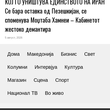
КОЈ ГО УНИШТУВА ЕДИНСТВОТО НА ИРАН
Се бара оставка од Пезешкијан, се
споменува Моџтаба Хамнеи – Кабинетот
жестоко демантира
5 август, 2026
Дома
Македонија
Бизнис
Свет
Колумни
Интервјуа
Култура
Магазин
Сцена
Спорт
Национал ТВ
Во живо