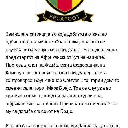
Замислете ситуација во која добивате отказ, но
одбивате да заминете. Ова е токму она што се
случува во камерунскиот фудбал, само недела дена
пред стартот на Африканскиот куп на нациите.
Претседателот на Фудбалската федерација на
Камерун, некогашниот познат фудбалер, а сега
контроверзен функционер Самуел Ето, тврди дека го
сменил селекторот Марк Брајс. Тоа се случува во
критичен момент, пред најважниот турнир на
африканскиот континент. Причината за смената? Не
му се допаѓа списокот на Брајс.
Ето, во брза постапка, го назначи Давид Пагуа за нов