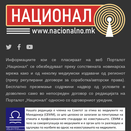
Информациите кои се пласираат на веб Порталот
„Национал“ се обезбедуваат преку сопствената новинарска
мрежа како и од неколку медиумски издавачи од регионот
(преку регулирани договори за соработка/авторски права).
Бесплатно преземање содржини надвор од условите е
дозволено само во непосреден договор со редакцијата на
Порталот „Национал“ односно со одговорниот уредник.