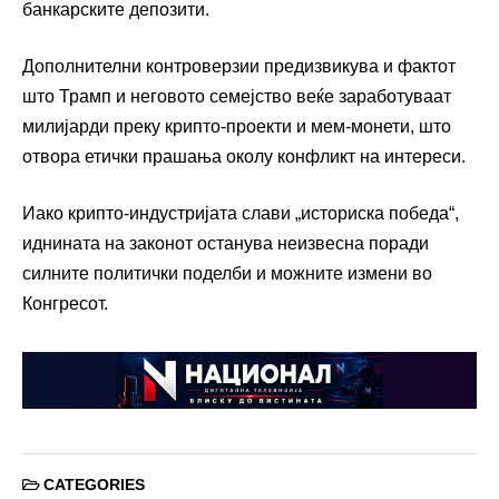
банкарските депозити.
Дополнителни контроверзии предизвикува и фактот
што Трамп и неговото семејство веќе заработуваат
милијарди преку крипто-проекти и мем-монети, што
отвора етички прашања околу конфликт на интереси.
Иако крипто-индустријата слави „историска победа“,
иднината на законот останува неизвесна поради
силните политички поделби и можните измени во
Конгресот.
CATEGORIES