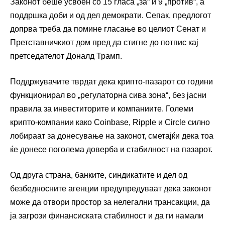
Законот беше усвоен со 15 гласа „за“ и 9 „против“, а
поддршка доби и од дел демократи. Сепак, предлогот
допрва треба да помине гласање во целиот Сенат и
Претставничкиот дом пред да стигне до потпис кај
претседателот Доналд Трамп.
Поддржувачите тврдат дека крипто-пазарот со години
функционирал во „регулаторна сива зона“, без јасни
правила за инвеститорите и компаниите. Големи
крипто-компании како Coinbase, Ripple и Circle силно
лобираат за донесување на законот, сметајќи дека тоа
ќе донесе поголема доверба и стабилност на пазарот.
Од друга страна, банките, синдикатите и дел од
безбедносните агенции предупредуваат дека законот
може да отвори простор за нелегални трансакции, да
ја загрози финансиската стабилност и да ги намали