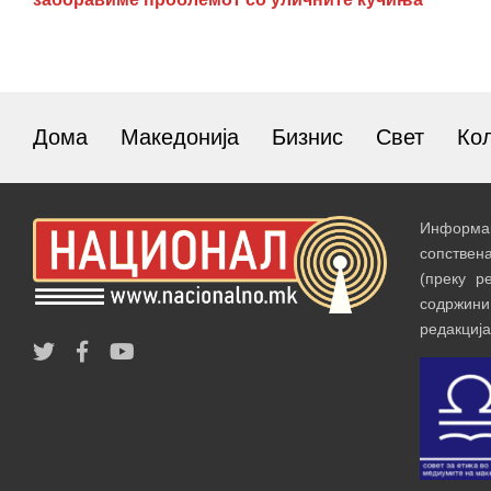
Дома
Македонија
Бизнис
Свет
Ко
Информац
сопствен
(преку р
содржин
редакција