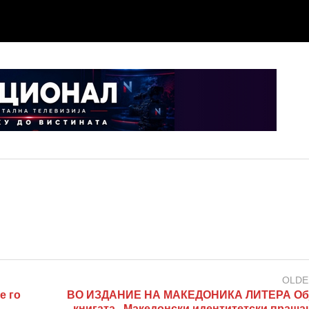
OLDE
е го
ВО ИЗДАНИЕ НА МАКЕДОНИКА ЛИТЕРА Об
книгата „Македонски идентитетски праша