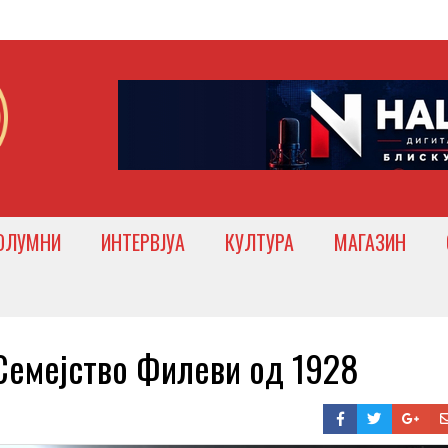
ОЛУМНИ
ИНТЕРВЈУА
КУЛТУРА
МАГАЗИН
емејство Филеви од 1928