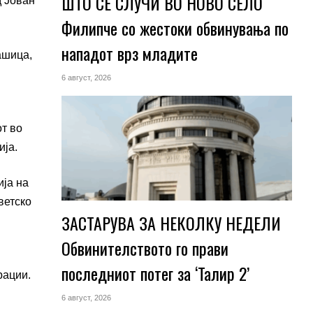
ШТО СЕ СЛУЧИ ВО НОВО СЕЛО
д Јован
Филипче со жестоки обвинувања по
нападот врз младите
ашица,
6 август, 2026
т во
ија.
ија на
ветско
ЗАСТАРУВА ЗА НЕКОЛКУ НЕДЕЛИ
Обвинителството го прави
последниот потег за ‘Талир 2’
рации.
6 август, 2026