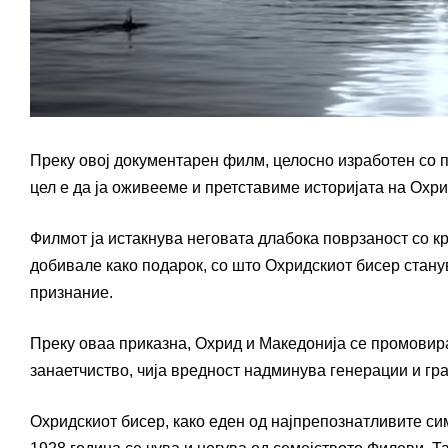
Преку овој документарен филм, целосно изработен со 
цел е да ја оживееме и претставиме историјата на Охри
Филмот ја истакнува неговата длабока поврзаност со кр
добивале како подарок, со што Охридскиот бисер стану
признание.
Преку оваа приказна, Охрид и Македонија се промовира
занаетчиство, чија вредност надминува генерации и гр
Охридскиот бисер, како еден од најпрепознатливите си