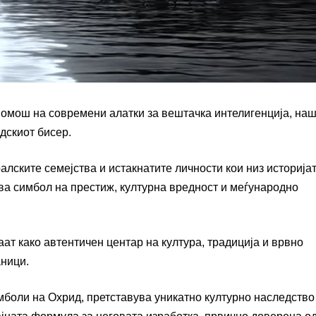
помош на современи алатки за вештачка интелигенција, на
дскиот бисер.
алските семејства и истакнатите личности кои низ историјат
ва симбол на престиж, културна вредност и меѓународно
ат како автентичен центар на култура, традиција и врвно
аници.
мболи на Охрид, претставува уникатно културно наследство