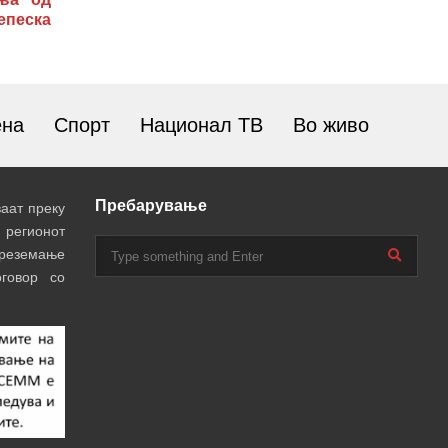
епеска
ена
Спорт
Национал ТВ
Во живо
Пребарување
аат преку
 регионот
преземање
говор со