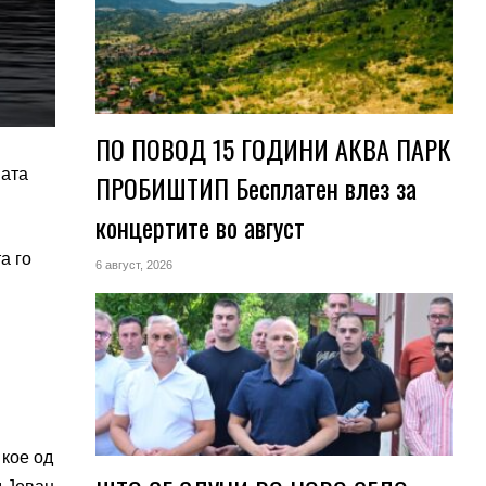
ПО ПОВОД 15 ГОДИНИ АКВА ПАРК
шата
ПРОБИШТИП Бесплатен влез за
концертите во август
а го
6 август, 2026
 кое од