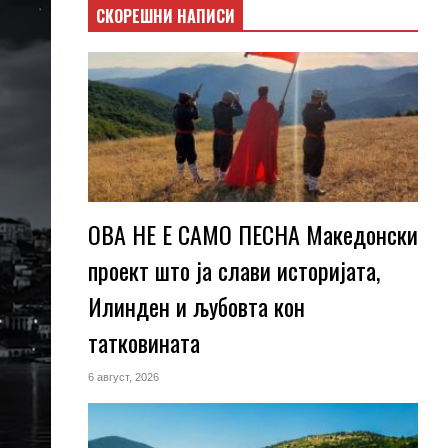
СКОРЕШНИ НАПИСИ
ОВА НЕ Е САМО ПЕСНА Македонски
проект што ја слави историјата,
Илинден и љубовта кон
татковината
6 август, 2026