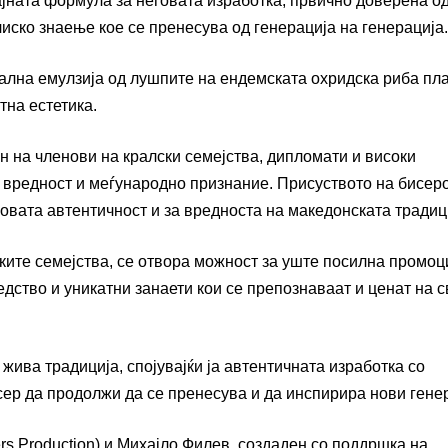
Тајната формула за неговата изработка, првично доверена о
иско знаење кое се пренесува од генерација на генерација.
нална емулзија од лушпите на ендемската охридска риба пл
тна естетика.
н на членови на кралски семејства, дипломати и високи
 вредност и меѓународно признание. Присуството на бисеро
овата автентичност и за вредноста на македонската традиц
ките семејства, се отвора можност за уште посилна промоц
едство и уникатни занаети кои се препознаваат и ценат на с
жива традиција, спојувајќи ја автентичната изработка со
сер да продолжи да се пренесува и да инспирира нови гене
rs Production) и Михајло Филев, создаден со поддршка на