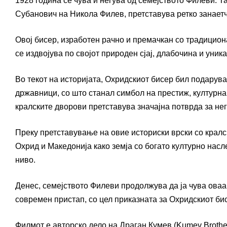
1928 година се чува и негува од семејството Филеви. 
Субанович на Никола Филев, претставува ретко занаетч
Овој бисер, изработен рачно и премачкан со традицио
се издвојува по својот природен сјај, длабочина и уника
Во текот на историјата, Охридскиот бисер бил подарува
државници, со што станал симбол на престиж, културна
кралските дворови претставува значајна потврда за нег
Преку претставување на овие историски врски со кралс
Охрид и Македонија како земја со богато културно насл
ниво.
Денес, семејството Филеви продолжува да ја чува оваа 
современ пристап, со цел приказната за Охридскиот би
Филмот е авторско дело на Драган Кумев (Kumev Brothe