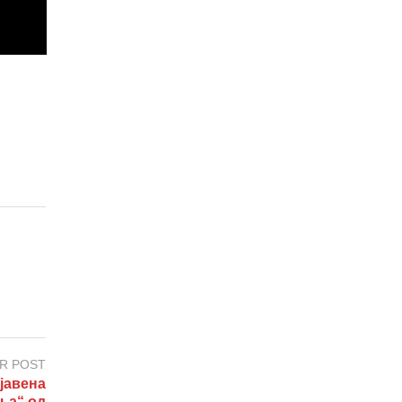
R POST
јавена
ња“ од