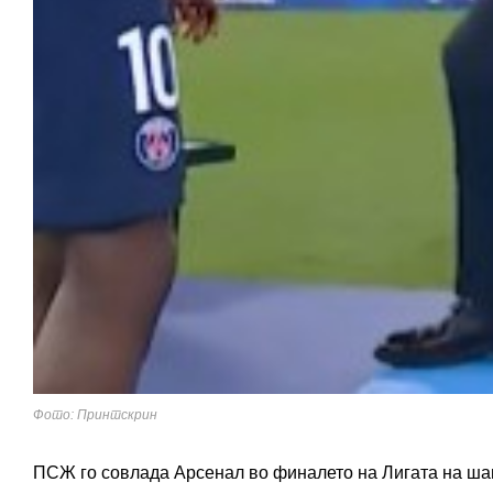
Фото: Принтскрин
ПСЖ го совлада Арсенал во финалето на Лигата на шам