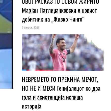
ОВОЈ РАСКАЗ ГО ОСВОИ ЖИРИТО
Марјан Патлиџанковски е новиот
добитник на „Живко Чинго“
6 август, 2026
НЕВРЕМЕТО ГО ПРЕКИНА МЕЧОТ,
НО НЕ И МЕСИ Генијалецот со два
гола и асистенција испиша
историја