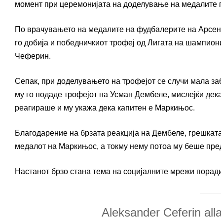
момент при церемонијата на доделување на медалите 
По врачувањето на медалите на фудбалерите на Арсенал
го добија и победничкиот трофеј од Лигата на шампион
Чеферин.
Сепак, при доделувањето на трофејот се случи мала за
му го подаде трофејот на Усман Дембеле, мислејќи дека
реагираше и му укажа дека капитен е Маркињос.
Благодарение на брзата реакција на Дембеле, грешкат
медалот на Маркињос, а токму нему потоа му беше пре
Настанот брзо стана тема на социјалните мрежи поради
Aleksander Ceferin all