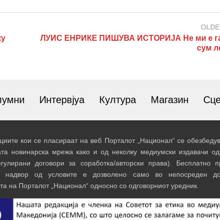
OLDE
ку
ЛУИС ЕНРИКЕ ПИШУВА ИСТОРИЈА Не ми е га
сум л
лумни
Интервјуа
Култура
Магазин
Сц
иите кои се пласираат на веб Порталот „Национал“ се обезбедув
ата новинарска мрежа како и од неколку медиумски издавачи од
егулирани договори за соработка/авторски права). Бесплатно 
и надвор од условите е дозволено само во непосреден до
та на Порталот „Национал“ односно со одговорниот уредник.