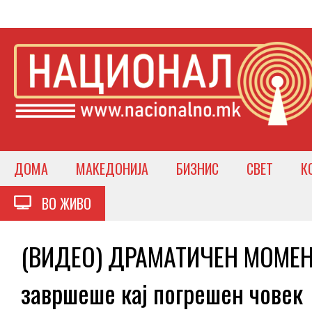
ДОМА
МАКЕДОНИЈА
БИЗНИС
СВЕТ
К
ВО ЖИВО
(ВИДЕО) ДРАМАТИЧЕН МОМЕНТ 
завршеше кај погрешен човек