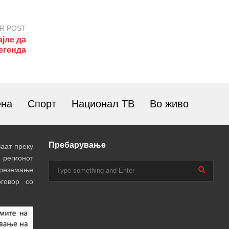
R POST
јле да
егенда
ена
Спорт
Национал ТВ
Во живо
Пребарување
аат преку
 регионот
преземање
говор со