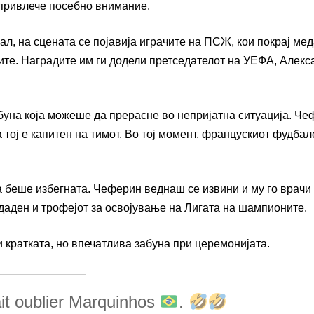
привлече посебно внимание.
, на сцената се појавија играчите на ПСЖ, кои покрај ме
ите. Наградите им ги додели претседателот на УЕФА, Алекс
буна која можеше да прерасне во непријатна ситуација. Ч
 тој е капитен на тимот. Во тој момент, францускиот фудбал
а беше избегната. Чеферин веднаш се извини и му го врачи
даден и трофејот за освојување на Лигата на шампионите.
 кратката, но впечатлива забуна при церемонијата.
ait oublier Marquinhos
.