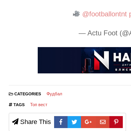
@footballontnt
— Actu Foot (@
Фудбал
CATEGORIES
Топ вест
TAGS
Share This