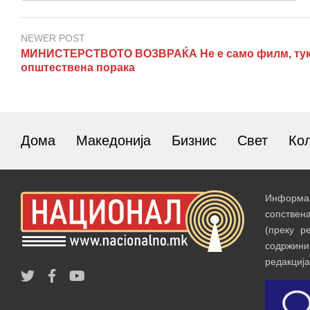
NEWER POST
МИНИСТЕРСТВОТО ВОЗВРАЌА Не е само филм, ту
општествена порака
Дома
Македонија
Бизнис
Свет
Ко
Информац
сопствен
(преку р
содржин
редакција