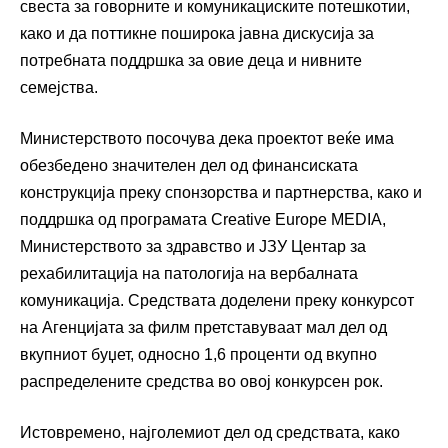
свеста за говорните и комуникациските потешкотии,
како и да поттикне поширока јавна дискусија за
потребната поддршка за овие деца и нивните
семејства.
Министерството посочува дека проектот веќе има
обезбедено значителен дел од финансиската
конструкција преку спонзорства и партнерства, како и
поддршка од програмата Creative Europe MEDIA,
Министерството за здравство и ЈЗУ Центар за
рехабилитација на патологија на вербалната
комуникација. Средствата доделени преку конкурсот
на Агенцијата за филм претставуваат мал дел од
вкупниот буџет, односно 1,6 проценти од вкупно
распределените средства во овој конкурсен рок.
Истовремено, најголемиот дел од средствата, како