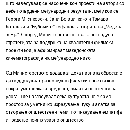
што наведуваат, се насочени кон проекти на автори со
веќе потврдени меѓународни резултати, меѓу кои се
Георги М. Унковски, Јани Бојаџи, како и Тамара
Котевска и Љубомир Стефанов, авторите на „Медена
земја“. Според Министерството, ова ја потврдува
стратегијата за поддршка на квалитетни филмски
проекти кои ја афирмираат македонската
кинематографија на меѓународно ниво.
Од Министерството додаваат дека нивната обврска е
да поддржуваат разновидни филмски проекти кои,
покрај уметничката вредност, имаат и општествена
улога. Тие нагласуваат дека културата не е само
простор за уметничко изразување, туку и алатка за
отворање општествени теми, поттикнување емпатија
и градење поинклузивно општество.