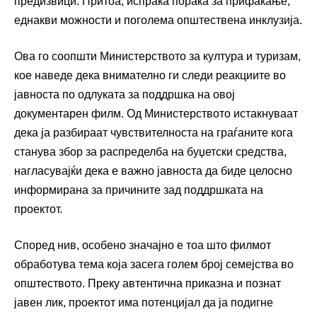
предизвици. Притоа, испраќа порака за прифаќање,
еднакви можности и поголема општествена инклузија.
Ова го соопшти Министерството за култура и туризам,
кое наведе дека внимателно ги следи реакциите во
јавноста по одлуката за поддршка на овој
документарен филм. Од Министерството истакнуваат
дека ја разбираат чувствителноста на граѓаните кога
станува збор за распределба на буџетски средства,
нагласувајќи дека е важно јавноста да биде целосно
информирана за причините зад поддршката на
проектот.
Според нив, особено значајно е тоа што филмот
обработува тема која засега голем број семејства во
општеството. Преку автентична приказна и познат
јавен лик, проектот има потенцијал да ја подигне