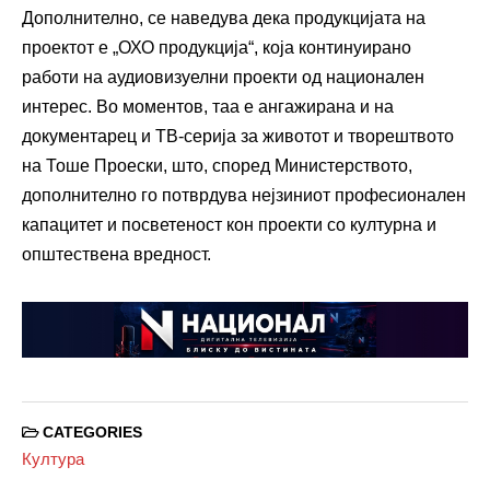
Дополнително, се наведува дека продукцијата на
проектот е „ОХО продукција“, која континуирано
работи на аудиовизуелни проекти од национален
интерес. Во моментов, таа е ангажирана и на
документарец и ТВ-серија за животот и творештвото
на Тоше Проески, што, според Министерството,
дополнително го потврдува нејзиниот професионален
капацитет и посветеност кон проекти со културна и
општествена вредност.
CATEGORIES
Култура