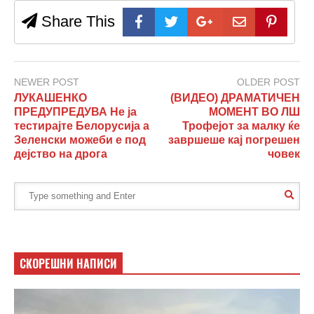
Share This
NEWER POST
OLDER POST
ЛУКАШЕНКО
(ВИДЕО) ДРАМАТИЧЕН
ПРЕДУПРЕДУВА Не ја
МОМЕНТ ВО ЛШ
тестирајте Белорусија а
Трофејот за малку ќе
Зеленски можеби е под
завршеше кај погрешен
дејство на дрога
човек
СКОРЕШНИ НАПИСИ