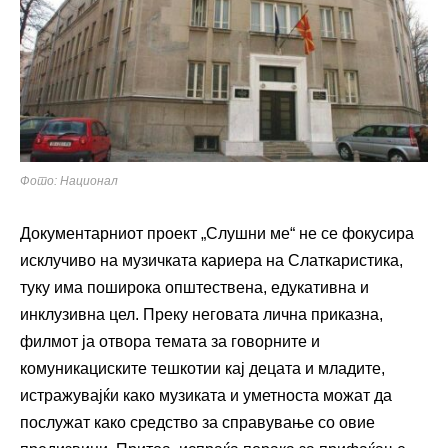
Фото: Национал
Документарниот проект „Слушни ме“ не се фокусира
исклучиво на музичката кариера на Слаткаристика,
туку има поширока општествена, едукативна и
инклузивна цел. Преку неговата лична приказна,
филмот ја отвора темата за говорните и
комуникациските тешкотии кај децата и младите,
истражувајќи како музиката и уметноста можат да
послужат како средство за справување со овие