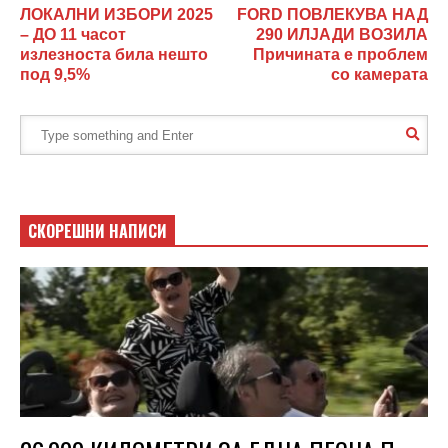
ЛОКАЛНИ ИЗБОРИ 2025
FORD ПОВЛЕКУВА НАД
– ДО 11 часот
290 ИЛЈАДИ ВОЗИЛА
излезноста била нешто
Причината е проблем
под 9,5%
со камерата
СКОРЕШНИ НАПИСИ