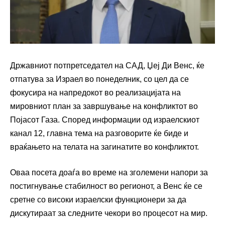
Државниот потпретседател на САД, Џеј Ди Венс, ќе
отпатува за Израел во понеделник, со цел да се
фокусира на напредокот во реализацијата на
мировниот план за завршување на конфликтот во
Појасот Газа. Според информации од израелскиот
канал 12, главна тема на разговорите ќе биде и
враќањето на телата на загинатите во конфликтот.
Оваа посета доаѓа во време на зголемени напори за
постигнување стабилност во регионот, а Венс ќе се
сретне со високи израелски функционери за да
дискутираат за следните чекори во процесот на мир.