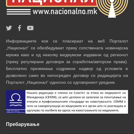
Информациите кои се пласираат на веб Порталот
„Национал“ се обезбедуваат преку сопствената новинарска
мрежа како и од неколку медиумски издавачи од регионот
(преку регулирани договори за соработка/авторски права).
Бесплатно преземање содржини надвор од условите е
дозволено само во непосреден договор со редакцијата на
Порталот „Национал“ односно со одговорниот уредник.
Пребарување