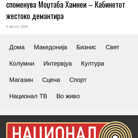
споменува Моџтаба Хамнеи – Кабинетот
жестоко демантира
5 август, 2026
Дома
Македонија
Бизнис
Свет
Колумни
Интервјуа
Култура
Магазин
Сцена
Спорт
Национал ТВ
Во живо