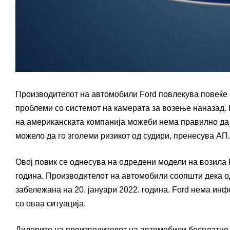
Производителот на автомобили Ford повлекува повеќе
проблеми со системот на камерата за возење наназад. 
на американската компанија можеби нема правилно да 
можело да го зголеми ризикот од судири, пренесува АП.
Овој повик се однесува на одредени модели на возила 
година. Производителот на автомобили соопшти дека од 
забележана на 20. јануари 2022. година. Ford нема ин
со оваа ситуација.
Дилерите на производителот на автомобили бесплатно ќ