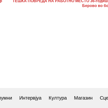
р
ТЕШКА ПОВРЕДА НА РАБОТНО МЕСТО 36-годиш
Берово во б
лумни
Интервјуа
Култура
Магазин
Сц