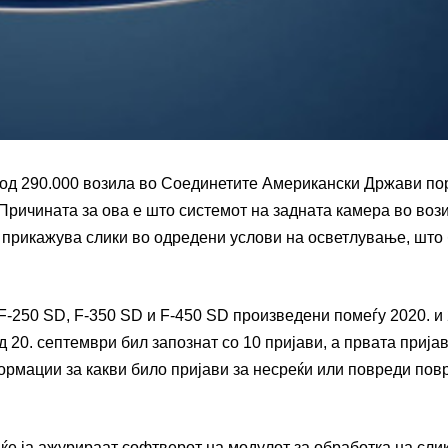
 од 290.000 возила во Соединетите Американски Држави по
Причината за ова е што системот на задната камера во воз
прикажува слики во одредени услови на осветлување, што
F-250 SD, F-350 SD и F-450 SD произведени помеѓу 2020. и 
20. септември бил запознат со 10 пријави, а првата пријав
формации за какви било пријави за несреќи или повреди пов
е ја ажурираат софтверот на модулот за обработка на сли