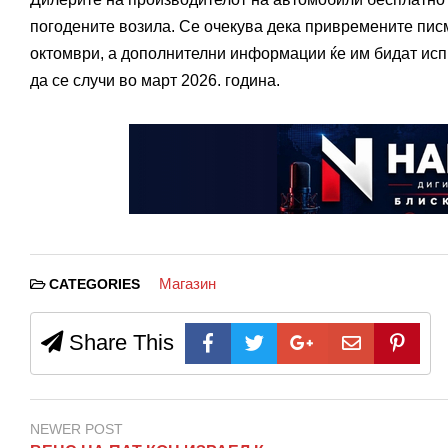
погодените возила. Се очекува дека привремените писм
октомври, а дополнителни информации ќе им бидат испр
да се случи во март 2026. година.
Магазин
CATEGORIES
Share This
NEWER POST