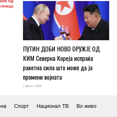
ник од
олница
ПУТИН ДОБИ НОВО ОРУЖЈЕ ОД
КИМ Северна Кореја испраќа
ракетна сила што може да ја
промени војната
7 август, 2026
ена
Спорт
Национал ТВ
Во живо