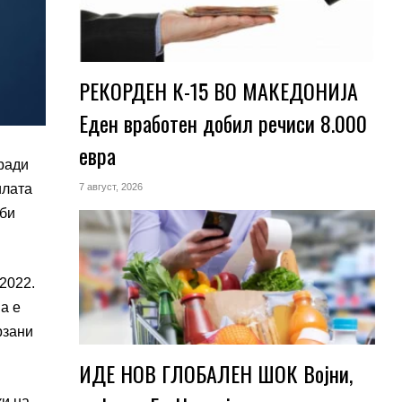
РЕКОРДЕН К-15 ВО МАКЕДОНИЈА
Еден вработен добил речиси 8.000
евра
ради
илата
7 август, 2026
 би
2022.
а е
рзани
ИДЕ НОВ ГЛОБАЛЕН ШОК Војни,
ки на