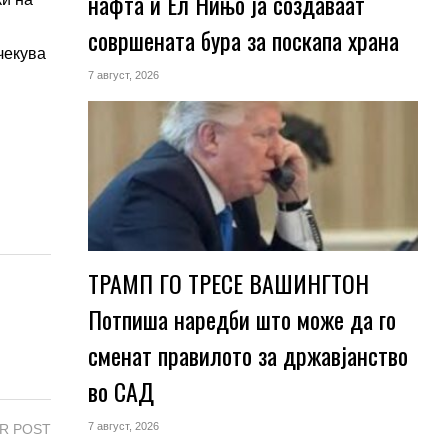
нафта и Ел Нињо ја создаваат
совршената бура за поскапа храна
чекува
7 август, 2026
ТРАМП ГО ТРЕСЕ ВАШИНГТОН
Потпиша наредби што може да го
сменат правилото за државјанство
во САД
7 август, 2026
R POST