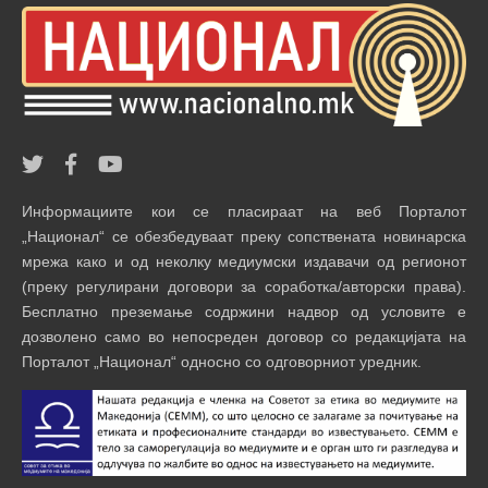
Информациите кои се пласираат на веб Порталот
„Национал“ се обезбедуваат преку сопствената новинарска
мрежа како и од неколку медиумски издавачи од регионот
(преку регулирани договори за соработка/авторски права).
Бесплатно преземање содржини надвор од условите е
дозволено само во непосреден договор со редакцијата на
Порталот „Национал“ односно со одговорниот уредник.