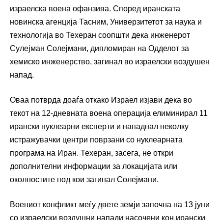
израелска воена офанзива. Според иранската
новинска агенција Тасним, Универзитетот за наука и
технологија во Техеран соопшти дека инженерот
Сулејман Солејмани, дипломиран на Одделот за
хемиско инженерство, загинал во израелски воздушен
напад.
Оваа потврда доаѓа откако Израел изјави дека во
текот на 12-дневната воена операција елиминирал 11
ирански нуклеарни експерти и нападнал неколку
истражувачки центри поврзани со нуклеарната
програма на Иран. Техеран, засега, не откри
дополнителни информации за локацијата или
околностите под кои загинал Солејмани.
Воениот конфликт меѓу двете земји започна на 13 јуни
со израелски воздушни напади насочени кон ирански