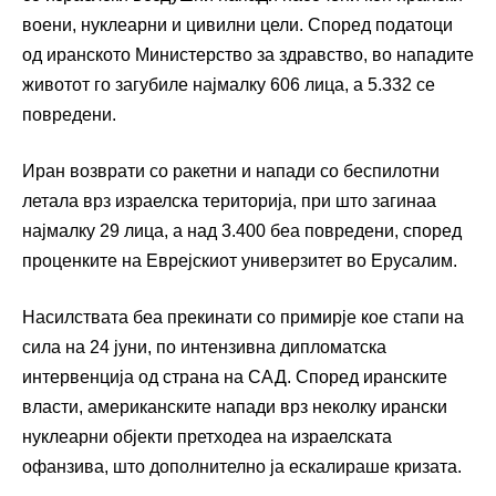
воени, нуклеарни и цивилни цели. Според податоци
од иранското Министерство за здравство, во нападите
животот го загубиле најмалку 606 лица, а 5.332 се
повредени.
Иран возврати со ракетни и напади со беспилотни
летала врз израелска територија, при што загинаа
најмалку 29 лица, а над 3.400 беа повредени, според
проценките на Еврејскиот универзитет во Ерусалим.
Насилствата беа прекинати со примирје кое стапи на
сила на 24 јуни, по интензивна дипломатска
интервенција од страна на САД. Според иранските
власти, американските напади врз неколку ирански
нуклеарни објекти претходеа на израелската
офанзива, што дополнително ја ескалираше кризата.