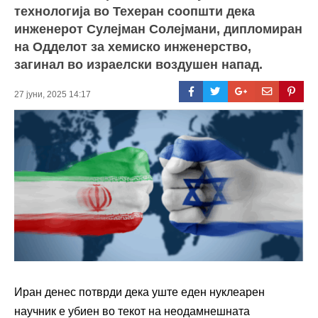
технологија во Техеран соопшти дека
инженерот Сулејман Солејмани, дипломиран
на Одделот за хемиско инженерство,
загинал во израелски воздушен напад.
27 јуни, 2025 14:17
Иран денес потврди дека уште еден нуклеарен
научник е убиен во текот на неодамнешната