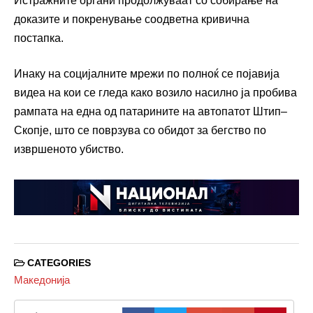
Истражните органи продолжуваат со собирање на
доказите и покренување соодветна кривична
постапка.
Инаку на социјалните мрежи по полноќ се појавија
видеа на кои се гледа како возило насилно ја пробива
рампата на една од патарините на автопатот Штип–
Скопје, што се поврзува со обидот за бегство по
извршеното убиство.
CATEGORIES
Македонија