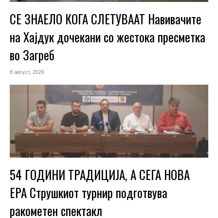
СЕ ЗНАЕЛО КОГА СЛЕТУВААТ Навивачите
на Хајдук дочекани со жестока пресметка
во Загреб
8 август, 2026
54 ГОДИНИ ТРАДИЦИЈА, А СЕГА НОВА
ЕРА Струшкиот турнир подготвува
ракометен спектакл