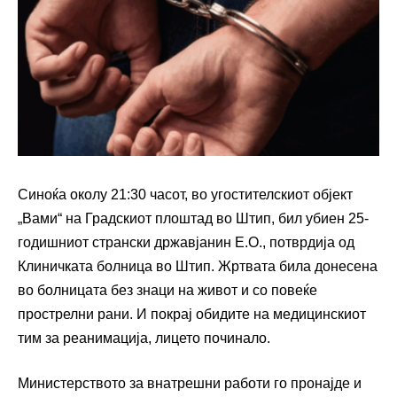
Синоќа околу 21:30 часот, во угостителскиот објект
„Вами“ на Градскиот плоштад во Штип, бил убиен 25-
годишниот странски државјанин Е.О., потврдија од
Клиничката болница во Штип. Жртвата била донесена
во болницата без знаци на живот и со повеќе
прострелни рани. И покрај обидите на медицинскиот
тим за реанимација, лицето починало.
Министерството за внатрешни работи го пронајде и