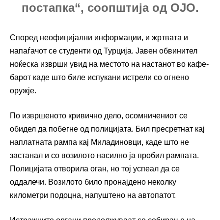
постапка“, соопштија од ОЈО.
Според неофицијални информации, и жртвата и
напаѓачот се студенти од Турција. Јавен обвинител
ноќеска изврши увид на местото на настанот во кафе-
барот каде што биле испукани истрели со огнено
оружје.
По извршеното кривично дело, осомничениот се
обидел да побегне од полицијата. Бил пресретнат кај
наплатната рампа кај Миладиновци, каде што не
застанал и со возилото насилно ја пробил рампата.
Полицијата отворила оган, но тој успеал да се
оддалечи. Возилото било пронајдено неколку
километри подоцна, напуштено на автопатот.