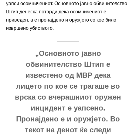
уапси осомничениот. Основното јавно обвинителство
Штип денеска потврди дека осомничениот е
приведен, а е пронајдено и оружјето со кое било
извршено убиството.
„Основното јавно
обвинителство Штип е
известено од МВР дека
лицето по кое се трагаше во
врска со вчерашниот оружен
инцидент е уапсено.
Пронајдено е и оружјето. Во
текот на денот ќе следи