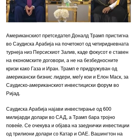
Американскиот претседател Доналд Трамп пристигна
во Саудиска Арабија на почетокот од четиридневната
турнеја низ Персискиот Залив, каде фокусот е ставен
на економските договори, а не на безбедносните
кризи како Газа и Иран. Трамп е придружуван од
американски бизнис лидери, меѓу кои и Елон Маск, за
Саудиско-американскиот инвестициски форум во
Ријад.
Саудиска Арабија најави инвестирање од 600
милијарди долари во САД, а Трамп бара тројно
повеќе. Се очекува и објава на заеднички инвестиции
од трилиони долари со Катар и ОАЕ. Вашингтон на