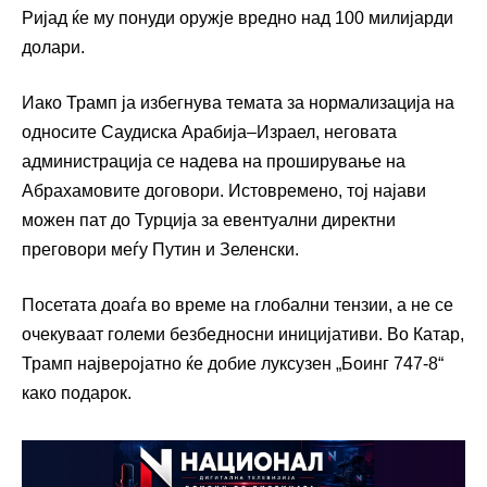
Ријад ќе му понуди оружје вредно над 100 милијарди
долари.
Иако Трамп ја избегнува темата за нормализација на
односите Саудиска Арабија–Израел, неговата
администрација се надева на проширување на
Абрахамовите договори. Истовремено, тој најави
можен пат до Турција за евентуални директни
преговори меѓу Путин и Зеленски.
Посетата доаѓа во време на глобални тензии, а не се
очекуваат големи безбедносни иницијативи. Во Катар,
Трамп најверојатно ќе добие луксузен „Боинг 747-8“
како подарок.