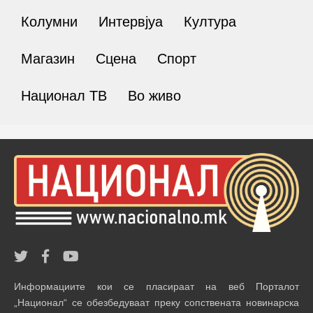
Колумни
Интервјуа
Култура
Магазин
Сцена
Спорт
Национал ТВ
Во живо
Информациите кои се пласираат на веб Порталот
„Национал“ се обезбедуваат преку сопствената новинарска