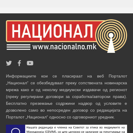
Информациите кои се пласираат на веб Порталот
„Национал“ се обезбедуваат преку сопствената новинарска
мрежа како и од неколку медиумски издавачи од регионот
(преку регулирани договори за соработка/авторски права).
Бесплатно преземање содржини надвор од условите е
дозволено само во непосреден договор со редакцијата на
Порталот „Национал“ односно со одговорниот уредник.