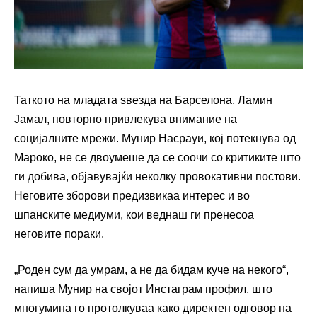
Таткото на младата ѕвезда на Барселона, Ламин
Јамал, повторно привлекува внимание на
социјалните мрежи. Мунир Насрауи, кој потекнува од
Мароко, не се двоумеше да се соочи со критиките што
ги добива, објавувајќи неколку провокативни постови.
Неговите зборови предизвикаа интерес и во
шпанските медиуми, кои веднаш ги пренесоа
неговите пораки.
„Роден сум да умрам, а не да бидам куче на некого“,
напиша Мунир на својот Инстаграм профил, што
многумина го протолкуваа како директен одговор на