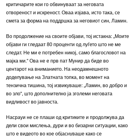
критичарите кои го обвинуваат за неговата
отвореност и искреност. Оваа изјава, исто така, се
смета за форма на поддршка за неговиот син, Ламин.
Во продолжение на своите објави, тој истакна: „Моите
објави ги гледаат 80 проценти од луѓето што не ме
следат. Не ми е потребен никој, само благословот на
мајка ми.“ Ова не е прв пат Мунир да биде во
центарот на вниманието. На неодамнешното
доделување на Златната топка, во момент на
тензична тишина, тој извикуваше: „Ламин, во добро и
во зло“, што дополнително ја зголеми неговата
видливост во јавноста.
Насрауи не се плаши од критиките и продолжува да
дели свои мислења, дури и во бизарни ситуации, како
што е видеото во кое објаснуваше како се