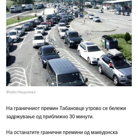
Фото:Национал
На граничниот премин Табановце утрово се бележи
задржување од приближно 30 минути.
На останатите гранични премини од македонска