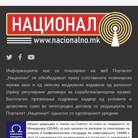
Информациите кои се пласираат на веб Порталот
„Национал“ се обезбедуваат преку сопствената новинарска
мрежа како и од неколку медиумски издавачи од регионот
(преку регулирани договори за соработка/авторски права).
Бесплатно преземање содржини надвор од условите е
дозволено само во непосреден договор со редакцијата на
Порталот „Национал“ односно со одговорниот уредник.