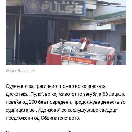
Фото: Национал
Судењето за трагичниот пожар во кочанската
дискотека „Пулс“, во кој животот го загубија 63 лица, а
повеќе од 200 беа повредени, продолжува денеска во
судницата во „Идризово“ со сослушување сведоци
предложени од Обвинителството.