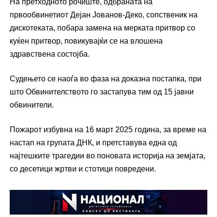
На претходното рочиште, одбраната на
првообвинетиот Дејан Јованов-Деко, сопственик на
дискотеката, побара замена на мерката притвор со
куќен притвор, повикувајќи се на влошена
здравствена состојба.
Судењето се наоѓа во фаза на доказна постапка, при
што Обвинителството го застапува тим од 15 јавни
обвинители.
Пожарот избувна на 16 март 2025 година, за време на
настап на групата ДНК, и претставува една од
најтешките трагедии во поновата историја на земјата,
со десетици жртви и стотици повредени.