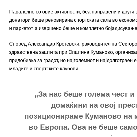
Паралелно со овие активности, беа направени и други
донатори беше реновирана спортската сала во економс
и паркетот, а извршено беше и комплетно бојадисувањ
Според Александар Крстевски, раководител на Секторот 
здравствена заштита при Општина Куманово, организац
придобивка за градот, но најголемиот и најдолготраен 
младите и спортските клубови.
„За нас беше голема чест 
домаќини на овој прес
позиционираме Куманово на м
во Европа. Ова не беше само