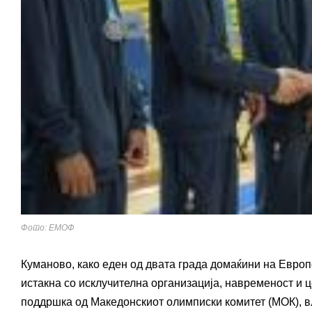
Фото: ЕМОФ
Куманово, како еден од двата града домаќини на Евро
истакна со исклучителна организација, навременост и 
поддршка од Македонскиот олимписки комитет (МОК), в