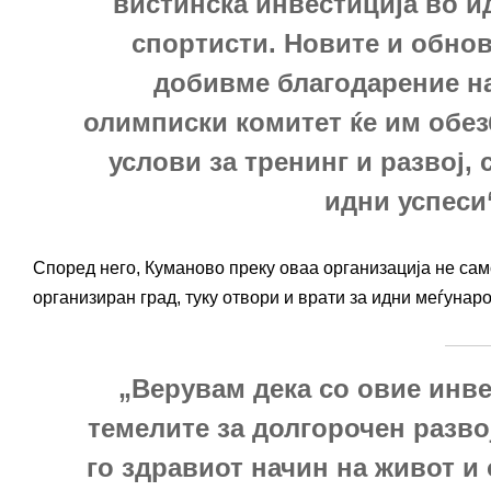
вистинска инвестиција во и
спортисти. Новите и обнов
добивме благодарение н
олимписки комитет ќе им обе
услови за тренинг и развој,
идни успеси
Според него, Куманово преку оваа организација не са
организиран град, туку отвори и врати за идни меѓунар
„Верувам дека со овие инве
темелите за долгорочен развој
го здравиот начин на живот и 