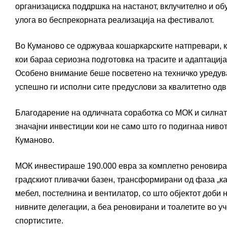
организациска поддршка на настанот, вклучително и обу
улога во беспрекорната реализација на фестивалот.
Во Куманово се одржуваа кошаркарските натпревари, к
кои бараа сериозна подготовка на трасите и адаптациј
Особено внимание беше посветено на техничко уредува
успешно ги исполни сите предуслови за квалитетно од
Благодарение на одличната соработка со МОК и силнат
значајни инвестиции кои не само што го подигнаа нивото
Куманово.
МОК инвестираше 190.000 евра за комплетно реновира
градскиот пливачки базен, трансформирани од фаза „ка
мебел, постелнина и вентилатор, со што објектот доби
нивните делегации, а беа реновирани и тоалетите во у
спортистите.