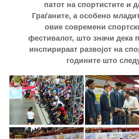
патот на спортистите и д
Граѓаните, а особено младит
овие современи спортск
фестивалот, што значи дека п
инспирираат развојот на спо
годините што следу