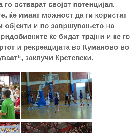
а го остварат својот потенцијал.
е, ќе имаат можност да ги користат
и објекти и по завршувањето на
ридобивките ќе бидат трајни и ќе го
ртот и рекреацијата во Куманово во
ваат“, заклучи Крстевски.