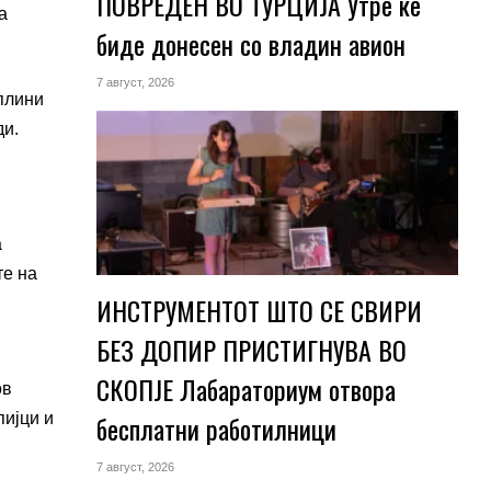
ПОВРЕДЕН ВО ТУРЦИЈА Утре ќе
а
биде донесен со владин авион
7 август, 2026
плини
ди.
а
те на
ИНСТРУМЕНТОТ ШТО СЕ СВИРИ
БЕЗ ДОПИР ПРИСТИГНУВА ВО
СКОПЈЕ Лабараториум отвора
ов
бесплатни работилници
пијци и
7 август, 2026