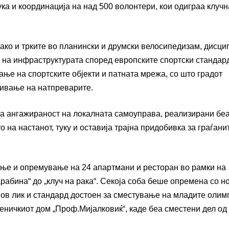
ка и координација на над 500 волонтери, кои одиграа клучн
ако и трките во планински и друмски велосипедизам, дисци
а на инфраструктурата според европските спортски стандар
ње на спортските објекти и патната мрежа, со што градот
вивање на натпреварите.
а ангажираност на локалната самоуправа, реализирани бе
 на настанот, туку и оставија трајна придобивка за граѓани
ње и опремување на 24 апартмани и ресторан во рамки на
рабина“ до „клуч на рака“. Секоја соба беше опремена со н
 нов лик и стандард достоен за сместување на младите олим
ченичкиот дом „Проф.Мијалковиќ“, каде беа сместени дел од