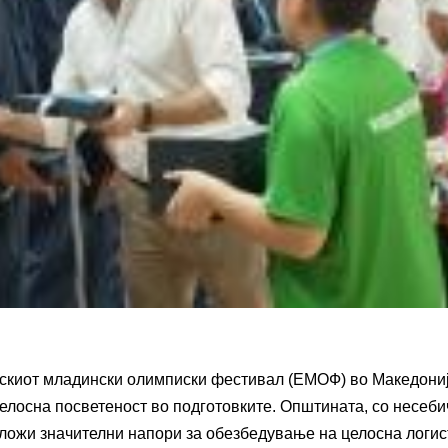
пскиот младински олимписки фестивал (ЕМОФ) во Македониј
целосна посветеност во подготовките. Општината, со несеб
ложи значителни напори за обезбедување на целосна логис