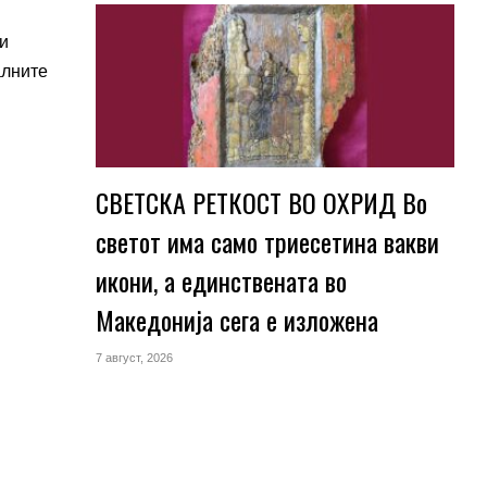
и
алните
СВЕТСКА РЕТКОСТ ВО ОХРИД Во
светот има само триесетина вакви
икони, а единствената во
Македонија сега е изложена
7 август, 2026
и