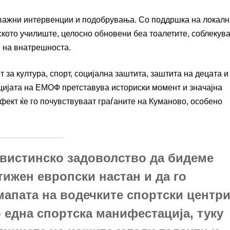
 важни интервенции и подобрувања. Со поддршка на локалн
кото училиште, целосно обновени беа тоалетите, соблекув
е на внатрешноста.
за култура, спорт, социјална заштита, заштита на децата и
ијата на ЕМОФ претставува историски момент и значајна
ефект ќе го почувствуваат граѓаните на Куманово, особено
и вистинско задоволство да бидеме
тижен европски настан и да го
апата на водечките спортски центр
 една спортска манифестација, туку