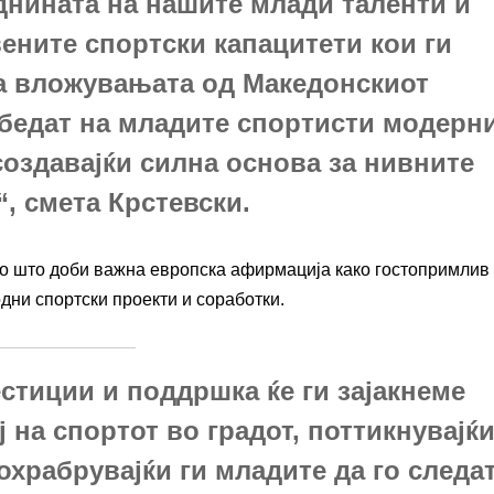
днината на нашите млади таленти и
ените спортски капацитети кои ги
а вложувањата од Македонскиот
збедат на младите спортисти модерн
 создавајќи силна основа за нивните
“, смета Крстевски.
мо што доби важна европска афирмација како гостопримлив
одни спортски проекти и соработки.
стиции и поддршка ќе ги зајакнеме
 на спортот во градот, поттикнувајќ
охрабрувајќи ги младите да го следа