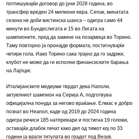
потпишувајќи договор до јуни 2028 година, во
трансфер вреден 24 милиони евра. Сепак, минатата
сезона не доби вистинска шанса – одигра само 44
минути во Бундеслигата и 15 во Лигата на
шампионите, пред да замине на позајмица во Торино.
Таму повторно ја пронајде формата, постигнувајќи
четири гола. Иако Торино сака трајно да го задржи,
клубот не може да ги исполни финансиските барања
на Лајпциг.
Италијанските медиуми тврдат дека Наполи,
актуелниот шампион на Серија А, подготвува
официјална понуда за негово враќање. Елмас е добро
познат во Неапол, каде од 2019 до 2024 година
одигра речиси 185 натпревари и постигна 19 голови,
оставајќи длабок печат како дел од тимот кој по 33
години ја врати титулата во градот под Везув.