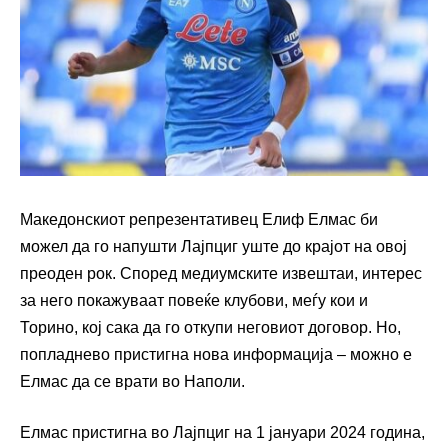
Македонскиот репрезентативец Елиф Елмас би
можел да го напушти Лајпциг уште до крајот на овој
преоден рок. Според медиумските извештаи, интерес
за него покажуваат повеќе клубови, меѓу кои и
Торино, кој сака да го откупи неговиот договор. Но,
попладнево пристигна нова информација – можно е
Елмас да се врати во Наполи.
Елмас пристигна во Лајпциг на 1 јануари 2024 година,