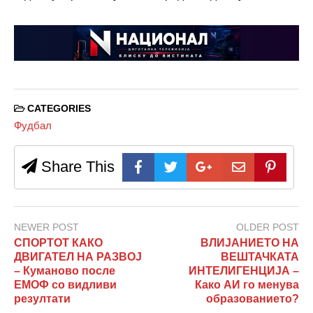
CATEGORIES
Фудбал
Share This
NEWER POST
OLDER POST
СПОРТОТ КАКО
ВЛИЈАНИЕТО НА
ДВИГАТЕЛ НА РАЗВОЈ
ВЕШТАЧКАТА
– Куманово после
ИНТЕЛИГЕНЦИЈА –
ЕМОФ со видливи
Како АИ го менува
резултати
образованието?