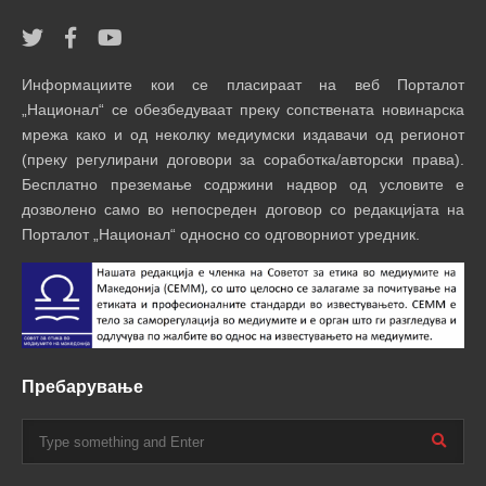
Информациите кои се пласираат на веб Порталот
„Национал“ се обезбедуваат преку сопствената новинарска
мрежа како и од неколку медиумски издавачи од регионот
(преку регулирани договори за соработка/авторски права).
Бесплатно преземање содржини надвор од условите е
дозволено само во непосреден договор со редакцијата на
Порталот „Национал“ односно со одговорниот уредник.
Пребарување