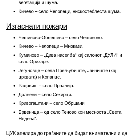
вегетација и шума.
Кичево – село Челопеци, нискостеблеста шума.
Изгаснати пожари
Чешиново-Облешево – село Чешиново.
Кичево – Челопеци – Миокази.
Куманово – „Дива населба“ кај салонот „ДУЛИ“ и
село Оризаре.
Јегуновце – села Прељубиште, Јанчиште (кај
црквата) и Копанце.
Радовиш – село Прналија.
Долнени – село Секирци.
Кривогаштани – село Обршани.
Брвеница – од село Теново кон месноста „Света
Недела“.
ЦУК апелира до граѓаните да бидат внимателни и да