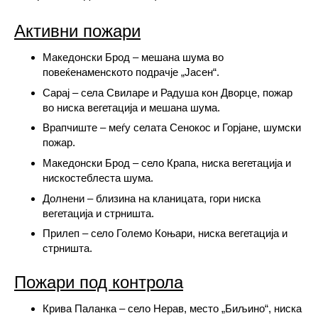
Активни пожари
Македонски Брод – мешана шума во
повеќенаменското подрачје „Јасен“.
Сарај – села Свиларе и Радуша кон Дворце, пожар
во ниска вегетација и мешана шума.
Врапчиште – меѓу селата Сенокос и Горјане, шумски
пожар.
Македонски Брод – село Крапа, ниска вегетација и
нискостеблеста шума.
Долнени – близина на кланицата, гори ниска
вегетација и стрништа.
Прилеп – село Големо Коњари, ниска вегетација и
стрништа.
Пожари под контрола
Крива Паланка – село Нерав, место „Биљино“, ниска