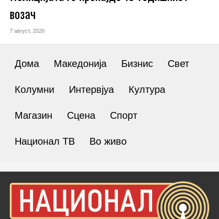
возач
7 август, 2026
Дома
Македонија
Бизнис
Свет
Колумни
Интервјуа
Култура
Магазин
Сцена
Спорт
Национал ТВ
Во живо