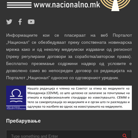
Информациите кои се пласираат на веб Порталот
„Национал“ се обезбедуваат преку сопствената новинарска
мрежа како и од неколку медиумски издавачи од регионот
(преку регулирани договори за соработка/авторски права).
Бесплатно преземање содржини надвор од условите е
дозволено само во непосреден договор со редакцијата на
Порталот „Национал“ односно со одговорниот уредник.
Пребарување