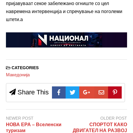
пријавуваат секое забележано огниште со цел
навремена интервенција и спречување на поголеми
штети.a
CATEGORIES
Македонија
Share This
NEWER POST
OLDER POST
НОВА ЕРА – Вселенски
СПОРТОТ КАКО
туризам
ДВИГАТЕЛ НА РАЗВОЈ