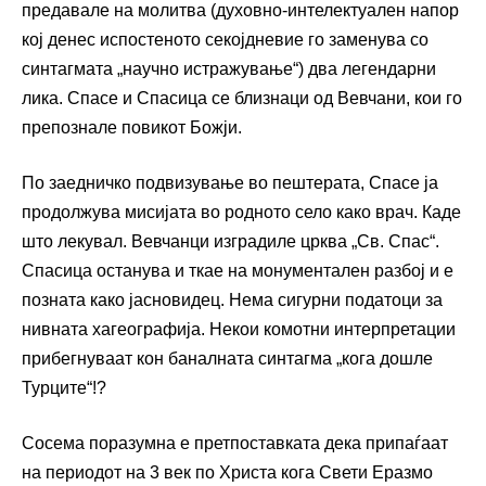
предавале на молитва (духовно-интелектуален напор
кој денес испостеното секојдневие го заменува со
синтагмата „научно истражување“) два легендарни
лика. Спасе и Спасица се близнаци од Вевчани, кои го
препознале повикот Божји.
По заедничко подвизување во пештерата, Спасе ја
продолжува мисијата во родното село како врач. Каде
што лекувал. Вевчанци изградиле црква „Св. Спас“.
Спасица останува и ткае на монументален разбој и е
позната како јасновидец. Нема сигурни податоци за
нивната хагеографија. Некои комотни интерпретации
прибегнуваат кон баналната синтагма „кога дошле
Турците“!?
Сосема поразумна е претпоставката дека припаѓаат
на периодот на 3 век по Христа кога Свети Еразмо