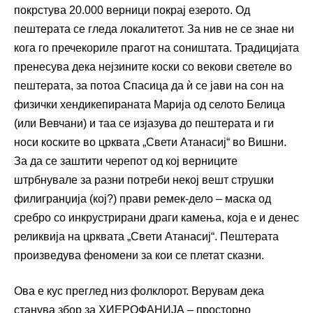
покрстува 20.000 верници покрај езерото. Од
пештерата се гледа локалитетот. За нив не се знае ни
кога го пречекориле прагот на соништата. Традицијата
пренесува дека нејзините коски со векови светеле во
пештерата, за потоа Спасица да ѝ се јави на сон на
физички хендикепираната Марија од селото Белица
(или Вевчани) и таа се изјазува до пештерата и ги
носи коските во црквата „Свети Атанасиј“ во Вишни.
За да се заштити черепот од кој верниците
штрбнувале за разни потреби некој вешт струшки
филигранџија (кој?) прави ремек-дело – маска од
сребро со инкрустрирани драги камења, која е и денес
реликвија на црквата „Свети Атанасиј“. Пештерата
произведува феномени за кои се плетат сказни.
Ова е кус преглед низ фолклорот. Верувам дека
станува збор за ХИЕРОФАНИЈА – просторно