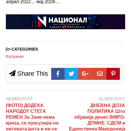
април 2022… мај 2026…
CATEGORIES
Колумни
Share This
NEWER POST
OLDER POST
(ФОТО) ДОДЕКА
ДНЕВНА ДОЗА
НАРОДОТ СТЕГА
ПОЛИТИКА Што
РЕМЕН За Заев нема
објавија денес ВМРО-
криза, се луксузира на
ДПМНЕ, СДСМ и
неговата јахта и ни се
Единствена Македонија