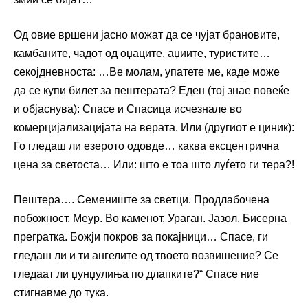
Од овие вршени јасно можат да се чујат брановите,
камбаните, чадот од оџаците, аџиите, туристите…
секојдневноста: …Ве молам, упатете ме, каде може
да се купи билет за пештерата? Еден (тој знае повеќе
и објаснува): Спасе и Спасица исчезнале во
комерцијализацијата на верата. Или (другиот е циник):
Го гледаш ли езерото одовде… каква ексцентрична
цена за светоста… Или: што е тоа што луѓето ги тера?!
Пештера…. Семениште за светци. Продлабочена
побожност. Меур. Во каменот. Ураган. Јазол. Бисерна
прегратка. Божји покров за покајници… Спасе, ги
гледаш ли и ти ангелите од твоето возвишение? Се
гледаат ли џунџулиња по длапките?“ Спасе ние
стигнавме до тука.