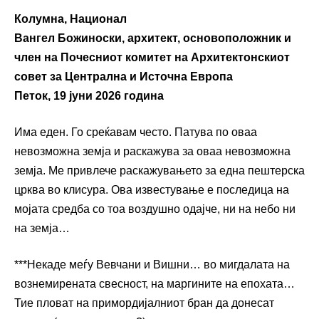
Колумна, Национал
Вангел Божиноски, архитект, основоположник и
член на Почесниот комитет на Архитектонскиот
совет за Централна и Источна Европа
Петок, 19 јуни 2026 година
Има еден. Го среќавам често. Патува по оваа
невозможна земја и раскажува за оваа невозможна
земја. Ме привлече раскажувањето за една пештерска
црква во клисура. Ова известување е последица на
мојата средба со тоа воздушно одајче, ни на небо ни
на земја…
***Некаде меѓу Вевчани и Вишни… во мигдалата на
вознемирената свесност, на маргините на епохата…
Тие пловат на примордијалниот бран да донесат