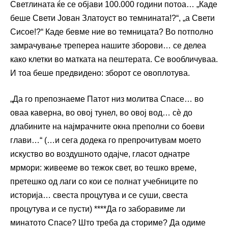
Светлината ќе се објави 100.000 години потоа… „Каде
беше Свети Јован Златоуст во темнината!?“, „а Свети
Сисое!?“ Каде бевме ние во темницата? Во потполно
замрачување трепереа нашите зборови… се делеа
како клетки во матката на пештерата. Се вообличуваа.
И тоа беше предвидено: зборот се овоплотува.
„Да го препознаеме Патот низ молитва Спасе… во
оваа каверна, во овој тунел, во овој вод… сѐ до
длабините на најмрачните окна преполни со боеви
глави…“ (…и сега додека го препрочитувам моето
искуство во воздушното одајче, гласот однатре
мрмори: живееме во тежок свет, во тешко време,
претешко од лаги со кои се полнат учебниците по
историја… свеста процутува и се суши, свеста
процутува и се пусти) ****Да го заборавиме ли
минатото Спасе? Што треба да сториме? Да одиме