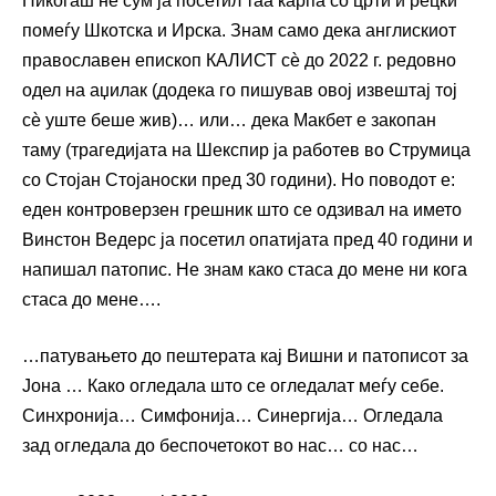
Никогаш не сум ја посетил таа карпа со црти и рецки
помеѓу Шкотска и Ирска. Знам само дека англискиот
православен епископ КАЛИСТ сѐ до 2022 г. редовно
одел на аџилак (додека го пишував овој извештај тој
сѐ уште беше жив)… или… дека Макбет е закопан
таму (трагедијата на Шекспир ја работев во Струмица
со Стојан Стојаноски пред 30 години). Но поводот е:
еден контроверзен грешник што се одзивал на името
Винстон Ведерс ја посетил опатијата пред 40 години и
напишал патопис. Не знам како стаса до мене ни кога
стаса до мене….
…патувањето до пештерата кај Вишни и патописот за
Јона … Како огледала што се огледалат меѓу себе.
Синхронија… Симфонија… Синергија… Огледала
зад огледала до беспочетокот во нас… со нас…