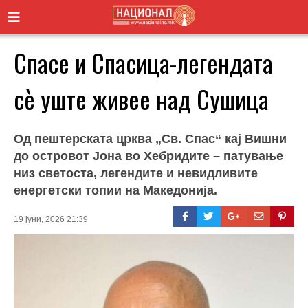
Спасе и Спасица-легендата
сѐ уште живее над Сушица
Од пештерската црква „Св. Спас“ кај Вишни
до островот Јона во Хебридите – патување
низ светоста, легендите и невидливите
енергетски топии на Македонија.
19 јуни, 2026 21:39