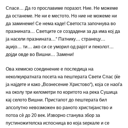
Спасе… Да го прославиме поразот. Ние. Не можеме
да останеме. Не ни е местото. Но ние не можеме ни
да заминеме! Се нема каде! Светоста започнува во
празнината… Светците се создадени за да има кој да
ја насели празнината…“ Патнику… странецу…
аџијо… ти… ако си се уморил од рајот и пеколот…
дојди овде во Вишни… Замени!
Ова хемиско соединение е последица на
неколкукратната посета на пештерата Свети Спас (ќе
ја најдете и како „Вознесение Христово“), која се наоѓа
на околу три километри по коритото на река Сушица
кај селото Вишни. Пристапот до пештерата бил
апсолутно невозможен во раното христијанство и
потоа сѐ до 20 век. Изворно станува збор за
пустиножителска испосница во која ѕеркале и се