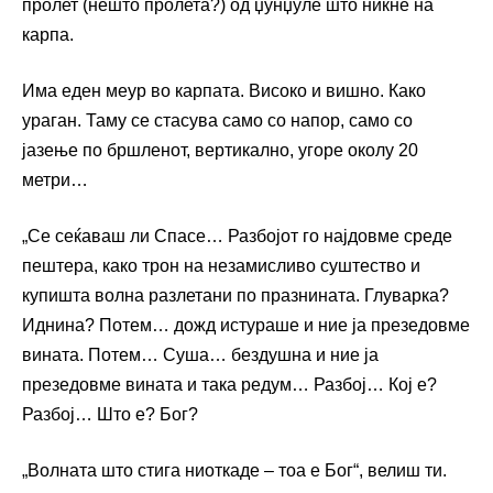
пролет (нешто пролета?) од џунџуле што никне на
карпа.
Има еден меур во карпата. Високо и вишно. Како
ураган. Таму се стасува само со напор, само со
јазење по бршленот, вертикално, угоре околу 20
метри…
„Се сеќаваш ли Спасе… Разбојот го најдовме среде
пештера, како трон на незамисливо суштество и
купишта волна разлетани по празнината. Глуварка?
Иднина? Потем… дожд истураше и ние ја презедовме
вината. Потем… Суша… бездушна и ние ја
презедовме вината и така редум… Разбој… Кој е?
Разбој… Што е? Бог?
„Волната што стига ниоткаде – тоа е Бог“, велиш ти.