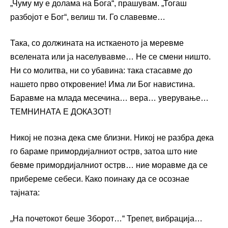
„Чуму му е долама на Бога“, прашувам. „Тогаш
разбојот е Бог“, велиш ти. Го славевме…
Така, со должината на исткаеното ја меревме
вселената или ја населувавме… Не се смени ништо.
Ни со молитва, ни со убавина: така стасавме до
нашето прво откровение! Има ли Бог навистина.
Баравме на млада месечина… вера… уверување…
ТЕМНИНАТА Е ДОКАЗОТ!
Никој не позна дека сме близни. Никој не разбра дека
го бараме примордијалниот острв, затоа што ние
бевме примордијалниот острв… ние моравме да се
прибереме себеси. Како поинаку да се осознае
тајната:
„На почетокот беше Зборот…“ Трепет, вибрација…