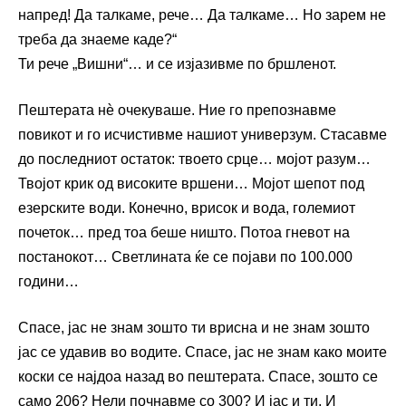
напред! Да талкаме, рече… Да талкаме… Но зарем не
треба да знаеме каде?“
Ти рече „Вишни“… и се изјазивме по бршленот.
Пештерата нѐ очекуваше. Ние го препознавме
повикот и го исчистивме нашиот универзум. Стасавме
до последниот остаток: твоето срце… мојот разум…
Твојот крик од високите вршени… Мојот шепот под
езерските води. Конечно, врисок и вода, големиот
почеток… пред тоа беше ништо. Потоа гневот на
постанокот… Светлината ќе се појави по 100.000
години…
Спасе, јас не знам зошто ти врисна и не знам зошто
јас се удавив во водите. Спасе, јас не знам како моите
коски се најдоа назад во пештерата. Спасе, зошто се
само 206? Нели почнавме со 300? И јас и ти. И