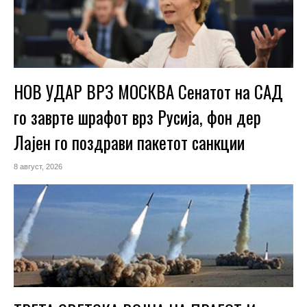
НОВ УДАР ВРЗ МОСКВА Сенатот на САД
го заврте шрафот врз Русија, фон дер
Лајен го поздрави пакетот санкции
8 август, 2026