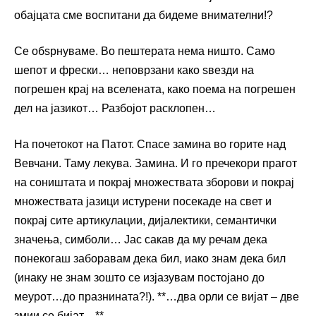
обајцата сме воспитани да бидеме внимателни!?
Се обѕрнуваме. Во пештерата нема ништо. Само
шепот и фрески… неповрзани како ѕвезди на
погрешен крај на вселената, како поема на погрешен
дел на јазикот… Разбојот расклопен…
На почетокот на Патот. Спасе замина во горите над
Вевчани. Таму лекува. Замина. И го пречекори прагот
на соништата и покрај множествата зборови и покрај
множествата јазици истурени посекаде на свет и
покрај сите артикулации, дијалектики, семантички
значења, симболи… Јас сакав да му речам дека
понекогаш заборавам дека бил, иако знам дека бил
(инаку не знам зошто се изјазувам постојано до
меурот…до празнината?!). **…два орли се вијат – две
змии се бијат…**