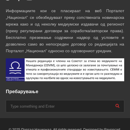
Информациите кои се пласираат на веб Порталот
„Национал“ се обезбедуваат преку сопствената новинарска
мрежа како и од неколку медиумски издавачи од регионот
(преку регулирани договори за соработка/авторски права).
Бесплатно преземање содржини надвор од условите е
дозволено само во непосреден договор со редакцијата на
Порталот „Национал“ односно со одговорниот уредник.
Пребарување
© 2025 Портал Национал. All rights reserved. Designed by Payoncart.