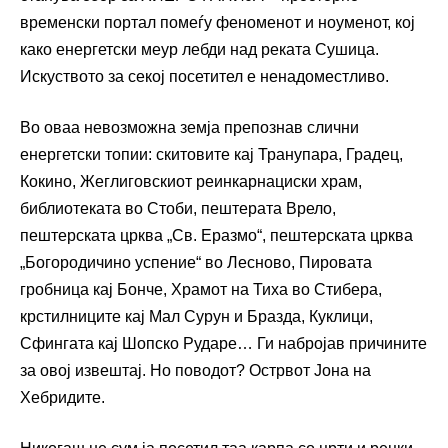
временски портал помеѓу феноменот и ноуменот, кој
како енергетски меур лебди над реката Сушица.
Искуството за секој посетител е ненадоместливо.
Во оваа невозможна земја препознав слични
енергетски топии: скитовите кај Транупара, Градец,
Кокино, Жеглиговскиот реинкарнациски храм,
библиотеката во Стоби, пештерата Врело,
пештерската црква „Св. Еразмо“, пештерската црква
„Богородичино успение“ во Лесново, Пировата
гробница кај Бонче, Храмот на Тиха во Стибера,
крстилниците кај Мал Сурун и Бразда, Куклици,
Сфингата кај Шопско Рударе… Ги набројав причините
за овој извештај. Но поводот? Острвот Јона на
Хебридите.