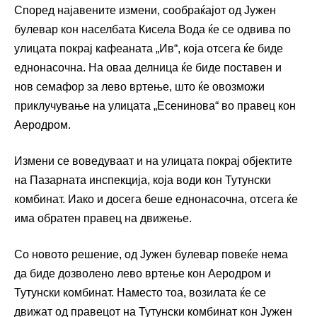
Според најавените измени, сообраќајот од Јужен
булевар кон населбата Кисела Вода ќе се одвива по
улицата покрај кафеаната „Ив“, која отсега ќе биде
еднонасочна. На оваа делница ќе биде поставен и
нов семафор за лево вртење, што ќе овозможи
приклучување на улицата „Есенинова“ во правец кон
Аеродром.
Измени се воведуваат и на улицата покрај објектите
на Пазарната инспекција, која води кон Тутунски
комбинат. Иако и досега беше еднонасочна, отсега ќе
има обратен правец на движење.
Со новото решение, од Јужен булевар повеќе нема
да биде дозволено лево вртење кон Аеродром и
Тутунски комбинат. Наместо тоа, возилата ќе се
движат од правецот на Тутунски комбинат кон Јужен