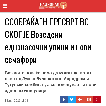
СООБРАЌАЕН ПРЕСВРТ ВО
СКОПЈЕ Воведени
еднонасочни улици и нови
семафори
Возачите повеќе нема да можат да вртат
лево од Јужен булевар кон Аеродром и
Тутунски комбинат, а се воведуваат и нови
еднонасочни улици.
1 јуни, 2026 11:38