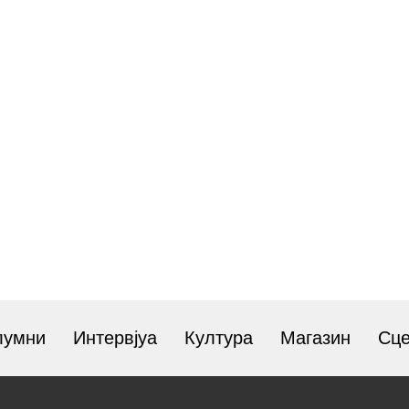
лумни
Интервјуа
Култура
Магазин
Сц