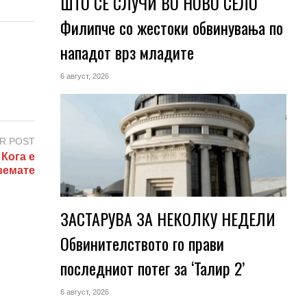
ШТО СЕ СЛУЧИ ВО НОВО СЕЛО
Филипче со жестоки обвинувања по
нападот врз младите
6 август, 2026
R POST
Кога е
 земате
ЗАСТАРУВА ЗА НЕКОЛКУ НЕДЕЛИ
Обвинителството го прави
последниот потег за ‘Талир 2’
6 август, 2026