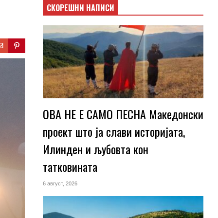
СКОРЕШНИ НАПИСИ
ОВА НЕ Е САМО ПЕСНА Македонски
проект што ја слави историјата,
Илинден и љубовта кон
татковината
6 август, 2026