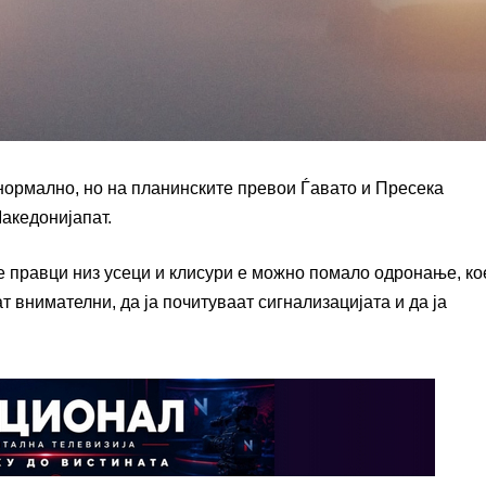
нормално, но на планинските превои Ѓавато и Пресека
акедонијапат.
е правци низ усеци и клисури е можно помало одронање, ко
т внимателни, да ја почитуваат сигнализацијата и да ја