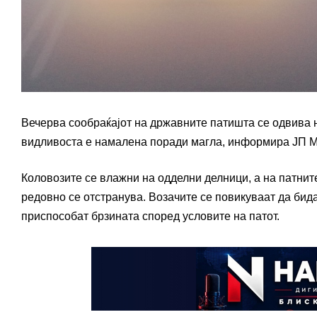
Вечерва сообраќајот на државните патишта се одвива 
видливоста е намалена поради магла, информира ЈП М
Коловозите се влажни на одделни делници, а на патнит
редовно се отстранува. Возачите се повикуваат да бида
приспособат брзината според условите на патот.