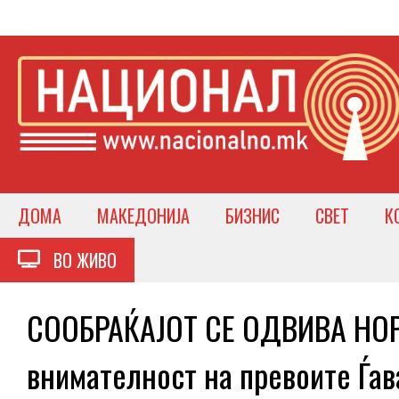
ДОМА
МАКЕДОНИЈА
БИЗНИС
СВЕТ
К
ВО ЖИВО
СООБРАЌАЈОТ СЕ ОДВИВА НОР
внимателност на превоите Ѓав