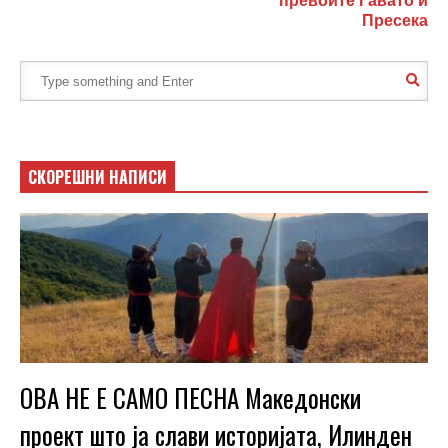
превоите Ѓавато и
Пресека
СКОРЕШНИ НАПИСИ
ОВА НЕ Е САМО ПЕСНА Македонски
проект што ја слави историјата, Илинден