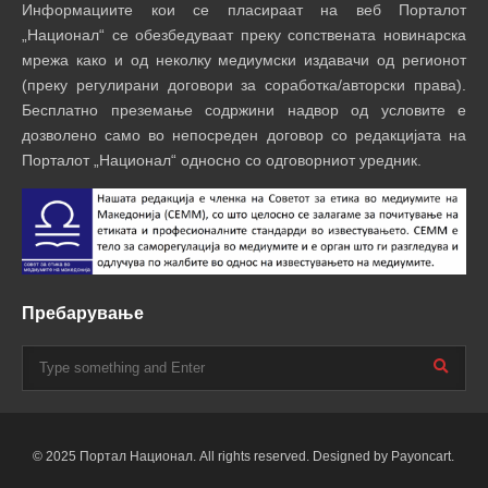
Информациите кои се пласираат на веб Порталот
„Национал“ се обезбедуваат преку сопствената новинарска
мрежа како и од неколку медиумски издавачи од регионот
(преку регулирани договори за соработка/авторски права).
Бесплатно преземање содржини надвор од условите е
дозволено само во непосреден договор со редакцијата на
Порталот „Национал“ односно со одговорниот уредник.
Пребарување
© 2025 Портал Национал. All rights reserved. Designed by Payoncart.