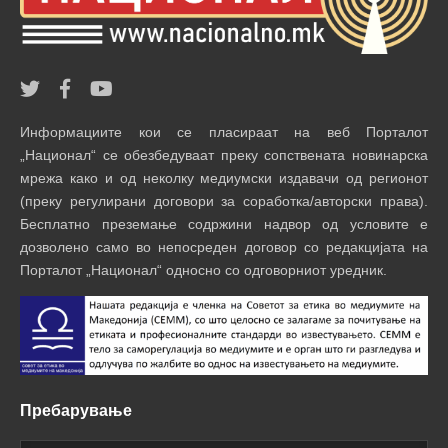
Информациите кои се пласираат на веб Порталот
„Национал“ се обезбедуваат преку сопствената новинарска
мрежа како и од неколку медиумски издавачи од регионот
(преку регулирани договори за соработка/авторски права).
Бесплатно преземање содржини надвор од условите е
дозволено само во непосреден договор со редакцијата на
Порталот „Национал“ односно со одговорниот уредник.
Пребарување