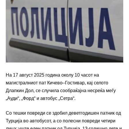
На 17 август 2025 година околу 10 часот на
магистралниот пат Кичево–Гостивар, кај селото
Длапкин Дол, се случила сообраќајна несреќа меѓу
„Ауди“, „Форд“ и автобус „Сетра“.
Со тешки повреди се здобил деветгодишен патник од
Турција во автобусот, а со полесни повреди четири
лица: уште еден патник од Турција, 13-годишно дете и