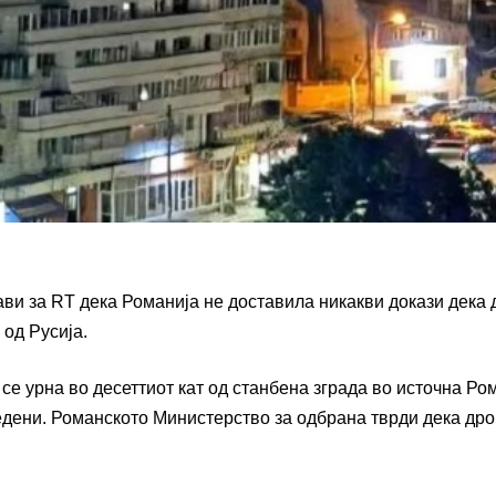
ви за RT дека Романија не доставила никакви докази дека 
 од Русија.
 се урна во десеттиот кат од станбена зграда во источна Ро
едени. Романското Министерство за одбрана тврди дека дро