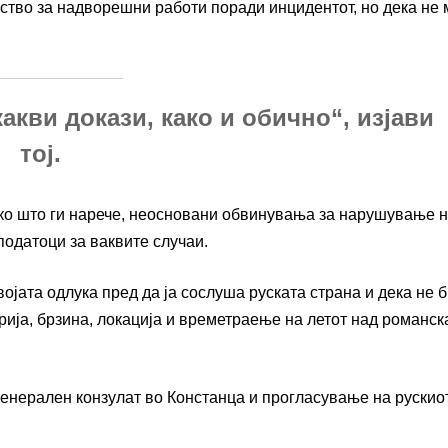
ство за надворешни работи поради инцидентот, но дека не 
какви докази, како и обично“, изјави
тој.
ако што ги нарече, неосновани обвинувања за нарушување 
податоци за ваквите случаи.
својата одлука пред да ја сослуша руската страна и дека не 
ија, брзина, локација и времетраење на летот над романск
генерален конзулат во Констанца и прогласување на рускио