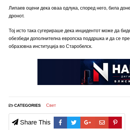
Липаев оцени дека оваа одлука, според него, била дон
дронот.
Тој исто така сугерираше дека инцидентот може да биде
обезбеди дополнителна европска поддршка и да се прен
образовна институција во Старобелск.
Свет
CATEGORIES
Share This