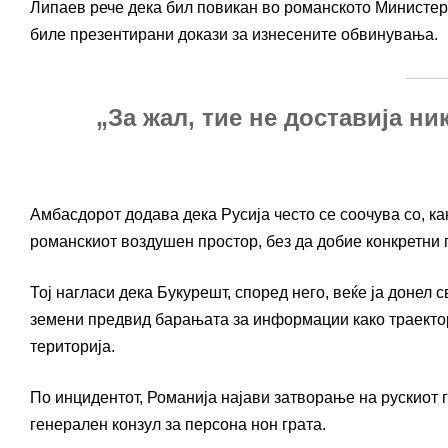
Липаев рече дека бил повикан во романското Министер
биле презентирани докази за изнесените обвинувања.
„За жал, тие не доставија ни
Амбасдорот додава дека Русија често се соочува со, к
романскиот воздушен простор, без да добие конкретни 
Тој нагласи дека Букурешт, според него, веќе ја донел 
земени предвид барањата за информации како траектор
територија.
По инцидентот, Романија најави затворање на рускиот 
генерален конзул за персона нон грата.