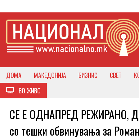
ДОМА
МАКЕДОНИЈА
БИЗНИС
СВЕТ
К
ВО ЖИВО
СЕ Е ОДНАПРЕД РЕЖИРАНО, ДР
со тешки обвинувања за Роман