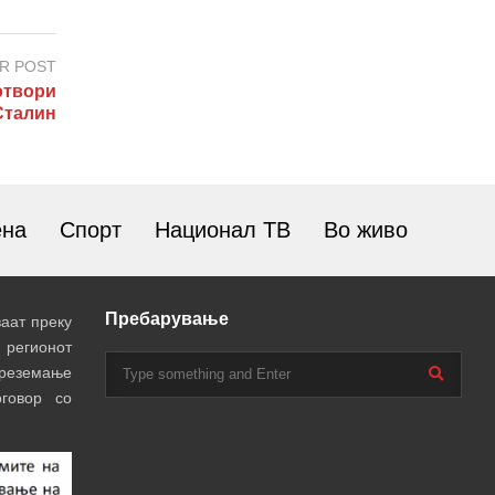
R POST
отвори
Сталин
ена
Спорт
Национал ТВ
Во живо
Пребарување
аат преку
 регионот
преземање
говор со