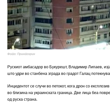
Фото: Принтскрин
Рускиот амбасадор во Букурешт, Владимир Липаев, изја
што удри во станбена зграда во градот Галац потекнува
Инцидентот се случи во петокот, кога дрон со експлозив
во близина на украинската граница. Две лица беа повр
од руска страна.