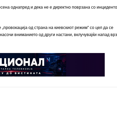
есена однапред и дека не е директно поврзана со инциденто
 „провокација од страна на киевскиот режим“ со цел да се
асочи вниманието од други настани, вклучувајќи напад врз