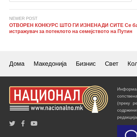
NEWER POST
ОТВОРЕН КОНКУРС ШТО ГИ ИЗНЕНАДИ СИТЕ Се б
истражувач за потеклото на семејството на Путин
Дома
Македонија
Бизнис
Свет
Ко
Информац
сопствен
(преку р
содржин
редакција