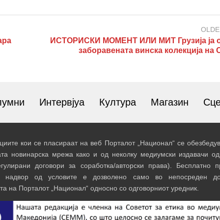
OLDE
ара
ИСТОРИСКИ МОМЕНТ ИЛИ МИТ Грузија ја 
заборавената винска колекција на 
лумни
Интервјуа
Култура
Магазин
Сц
иите кои се пласираат на веб Порталот „Национал“ се обезбедув
ата новинарска мрежа како и од неколку медиумски издавачи од
егулирани договори за соработка/авторски права). Бесплатно 
и надвор од условите е дозволено само во непосреден до
та на Порталот „Национал“ односно со одговорниот уредник.