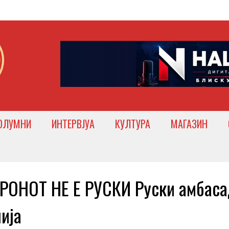
ОЛУМНИ
ИНТЕРВЈУА
КУЛТУРА
МАГАЗИН
ОНОТ НЕ Е РУСКИ Руски амбаса
ија