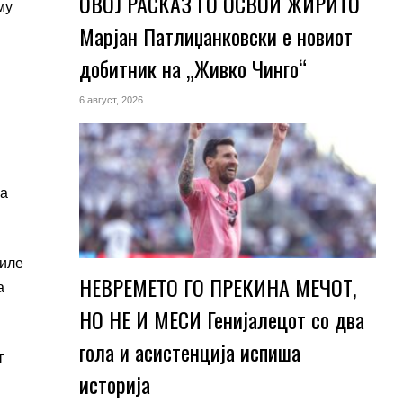
ОВОЈ РАСКАЗ ГО ОСВОИ ЖИРИТО
му
Марјан Патлиџанковски е новиот
добитник на „Живко Чинго“
6 август, 2026
на
биле
НЕВРЕМЕТО ГО ПРЕКИНА МЕЧОТ,
а
НО НЕ И МЕСИ Генијалецот со два
гола и асистенција испиша
т
историја