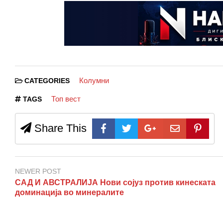
Колумни
CATEGORIES
Топ вест
TAGS
Share This
NEWER POST
САД И АВСТРАЛИЈА Нови сојуз против кинеската
доминација во минералите