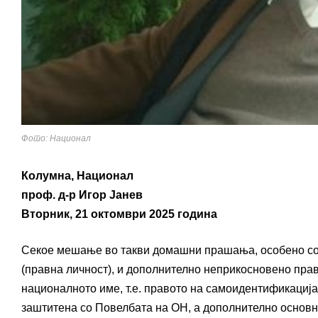
Фото: Национал
Колумна, Национал
проф. д-р Игор Јанев
Вторник, 21 октомври 2025 година
Секое мешање во такви домашни прашања, особено со 
(правна личност), и дополнително неприкосновено пра
националното име, т.е. правото на самоидентификација
заштитена со Повелбата на ОН, а дополнително основн