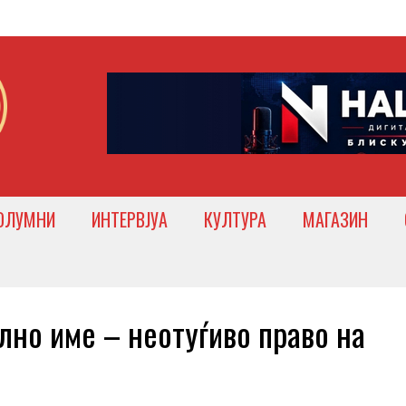
ОЛУМНИ
ИНТЕРВЈУА
КУЛТУРА
МАГАЗИН
но име – неотуѓиво право на