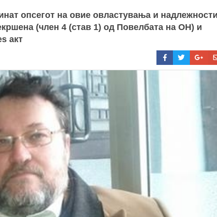
инат опсегот на овие овластувања и надлежности
ршена (член 4 (став 1) од Повелбата на ОН) и
es акт