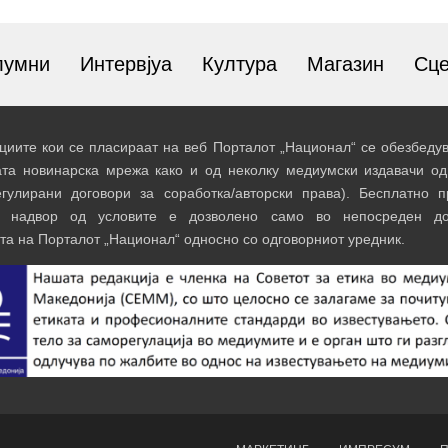
лумни
Интервјуа
Култура
Магазин
Сц
иите кои се пласираат на веб Порталот „Национал“ се обезбедув
ата новинарска мрежа како и од неколку медиумски издавачи од
егулирани договори за соработка/авторски права). Бесплатно 
и надвор од условите е дозволено само во непосреден до
та на Порталот „Национал“ односно со одговорниот уредник.