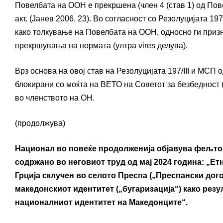
Повелбата на ООН е прекршена (член 4 (став 1) од Пове
акт. (Јанев 2006, 23). Во согласност со Резолуцијата 1
како толкување на Повелбата на ООН, односно ги при
прекршувања на нормата (ултра vires делува).
Врз основа на овој став на Резолуцијата 197/III и МСП
блокирани со моќта на ВЕТО на Советот за безбедност
во членството на ОН.
(продолжува)
Национал во повеќе продолженија објавува фељтон
содржано во неговиот труд од мај 2024 година: „Е
Грција склучен во селото Преспа („Преспански дог
македонскиот идентитет („бугаризација“) како ре
националниот идентитет на Македонците“.