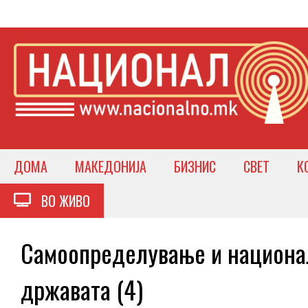
ДОМА
МАКЕДОНИЈА
БИЗНИС
СВЕТ
К
ВО ЖИВО
Самоопределување и национал
државата (4)