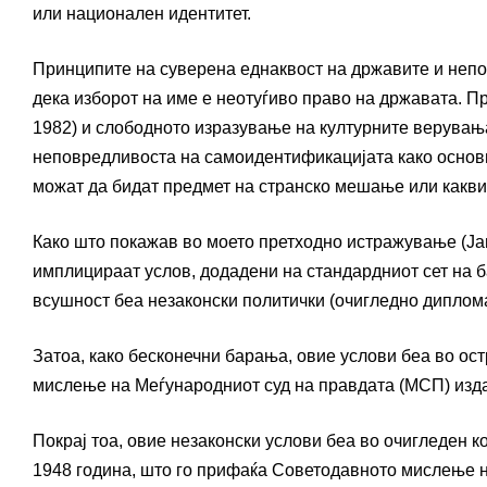
или национален идентитет.
Принципите на суверена еднаквост на државите и непо
дека изборот на име е неотуѓиво право на државата. 
1982) и слободното изразување на културните верувања
неповредливоста на самоидентификацијата како основн
можат да бидат предмет на странско мешање или какви
Како што покажав во моето претходно истражување (Јан
имплицираат услов, додадени на стандардниот сет на 
всушност беа незаконски политички (очигледно диплома
Затоа, како бесконечни барања, овие услови беа во о
мислење на Меѓународниот суд на правдата (МСП) изда
Покрај тоа, овие незаконски услови беа во очигледен к
1948 година, што го прифаќа Советодавното мислење н