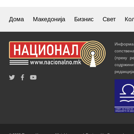
Дома
Македонија
Бизнис
Свет
Ко
Информац
сопствен
(преку р
содржин
редакција