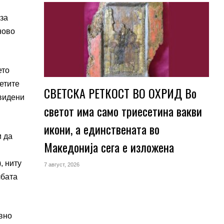
 за
ново
ето
етите
СВЕТСКА РЕТКОСТ ВО ОХРИД Во
двидени
светот има само триесетина вакви
икони, а единствената во
и да
Македонија сега е изложена
, ниту
7 август, 2026
лбата
вно