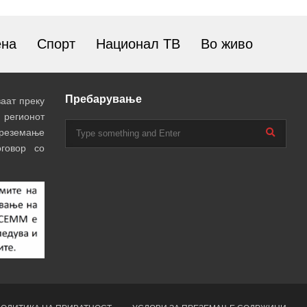
ена
Спорт
Национал ТВ
Во живо
Пребарување
аат преку
 регионот
преземање
говор со