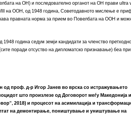
лбата на ОН) и последователно органот на ОН прави ultra v
97/III на ООН, од 1948 година, Советодавното мислење е при
знава правната норма за прием во Повелбата на ООН и мож
 од 1948 година седум земји кандидати за членство претходн
 (сите поради отсуство на дипломатско признавање) беа пр
 од проф. д-р Игор Јанев во врска со истражувањето
тноцидот што произлезе од Договорот меѓу Македонија 
овор“, 2018) и процесот на асимилација и трансформаци
зултат на демонтирање, поништување и уништување на