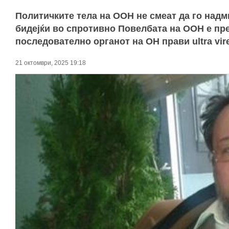
Политичките тела на ООН не смеат да го надм
бидејќи во спротивно Повелбата на ООН е прек
последователно органот на ОН прави ultra vir
21 октомври, 2025 19:18