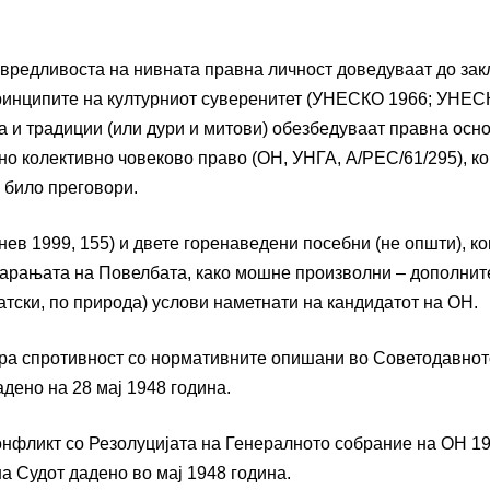
вредливоста на нивната правна личност доведуваат до зак
Принципите на културниот суверенитет (УНЕСКО 1966; УНЕ
 и традиции (или дури и митови) обезбедуваат правна осно
о колективно човеково право (ОН, УНГА, A/РЕС/61/295), ко
 било преговори.
ев 1999, 155) и двете горенаведени посебни (не општи), ко
барањата на Повелбата, како мошне произволни – дополнит
тски, по природа) услови наметнати на кандидатот на ОН.
стра спротивност со нормативните опишани во Советодавнот
дено на 28 мај 1948 година.
онфликт со Резолуцијата на Генералното собрание на ОН 197/
а Судот дадено во мај 1948 година.