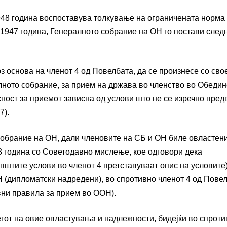
1948 година воспоставува толкување на ограничената норма
 1947 година, Генералното собрание на ОН го постави след
рз основа на членот 4 од Повелбата, да се произнесе со сво
лното собрание, за прием на држава во членство во Обедин
асност за приемот зависна од услови што не се изречно пре
7).
обрание на ОН, дали членовите на СБ и ОН биле овластен
8 година со Советодавно мислење, кое одговори дека
општите услови во членот 4 претставуваат опис на условите)
ОН (дипломатски надредени), во спротивно членот 4 од Пове
вни правила за прием во ООН).
гот на овие овластувања и надлежности, бидејќи во спроти