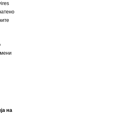
ires
фатено
ните
о
имени
и
ја на