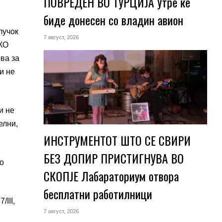
ПОВРЕДЕН ВО ТУРЦИЈА Утре ќе
биде донесен со владин авион
лучок
7 август, 2026
СКО
ва за
и не
и не
елни,
ИНСТРУМЕНТОТ ШТО СЕ СВИРИ
БЕЗ ДОПИР ПРИСТИГНУВА ВО
о
СКОПЈЕ Лабараториум отвора
бесплатни работилници
III,
7 август, 2026