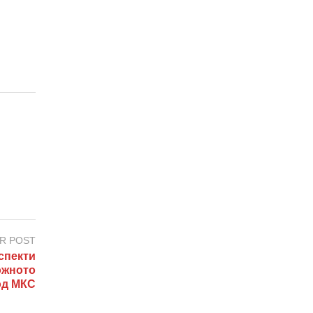
R POST
спекти
ожното
од МКС