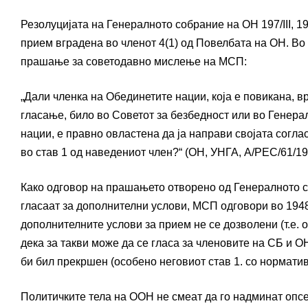
Резолуцијата на Генералното собрание на ОН 197/III, 
прием вградена во членот 4(1) од Повелбата на ОН. Во
прашање за советодавно мислење на МСП:
„Дали членка на Обединетите нации, која е повикана, в
гласање, било во Советот за безбедност или во Генера
нации, е правно овластена да ја направи својата согл
во став 1 од наведениот член?“ (ОН, УНГА, A/РЕС/61/19
Како одговор на прашањето отворено од Генералното с
гласаат за дополнителни услови, МСП одговори во 194
дополнителните услови за прием не се дозволени (т.е. 
дека за такви може да се гласа за членовите на СБ и 
би бил прекршен (особено неговиот став 1. со нормати
Политичките тела на ООН не смеат да го надминат опсе