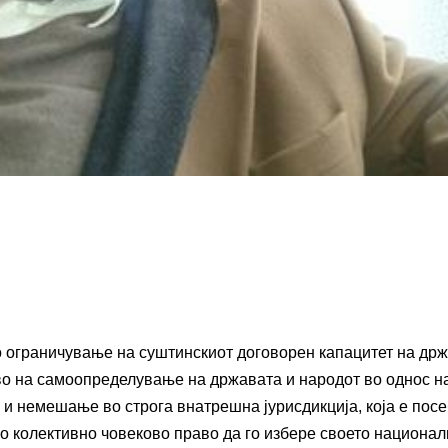
ограничување на суштинскиот договорен капацитет на др
во на самоопределување на државата и народот во однос н
 и немешање во строга внатрешна јурисдикција, која е пос
о колективно човеково право да го избере своето национа