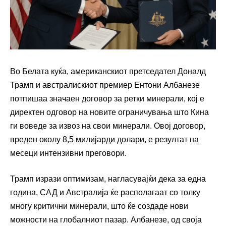
Во Белата куќа, американскиот претседател Доналд
Трамп и австралискиот премиер Ентони Албанезе
потпишаа значаен договор за ретки минерали, кој е
директен одговор на новите ограничувања што Кина
ги воведе за извоз на свои минерали. Овој договор,
вреден околу 8,5 милијарди долари, е резултат на
месеци интензивни преговори.
Трамп изрази оптимизам, нагласувајќи дека за една
година, САД и Австралија ќе располагаат со толку
многу критични минерали, што ќе создаде нови
можности на глобалниот пазар. Албанезе, од своја