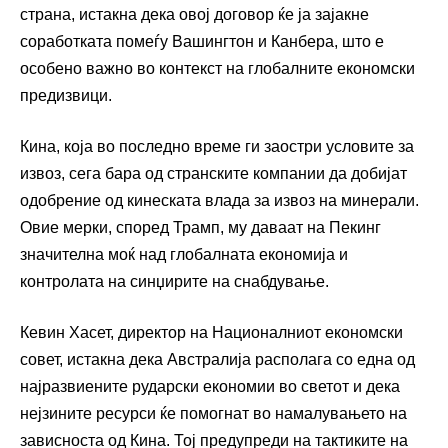
страна, истакна дека овој договор ќе ја зајакне
соработката помеѓу Вашингтон и Канбера, што е
особено важно во контекст на глобалните економски
предизвици.
Кина, која во последно време ги заостри условите за
извоз, сега бара од странските компании да добијат
одобрение од кинеската влада за извоз на минерали.
Овие мерки, според Трамп, му даваат на Пекинг
значителна моќ над глобалната економија и
контролата на синџирите на снабдување.
Кевин Хасет, директор на Националниот економски
совет, истакна дека Австралија располага со една од
најразвиените рударски економии во светот и дека
нејзините ресурси ќе помогнат во намалувањето на
зависноста од Кина. Тој предупреди на тактиките на