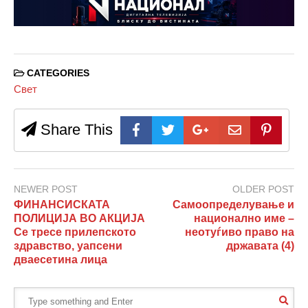
CATEGORIES
Свет
Share This
NEWER POST
OLDER POST
ФИНАНСИСКАТА
Самоопределување и
ПОЛИЦИЈА ВО АКЦИЈА
национално име –
Се тресе прилепското
неотуѓиво право на
здравство, уапсени
државата (4)
дваесетина лица