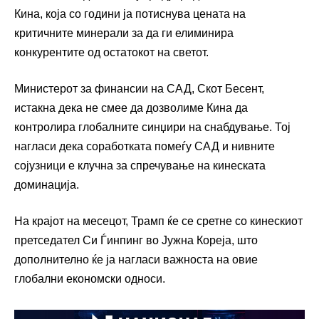
Кина, која со години ја потиснува цената на
критичните минерали за да ги елиминира
конкурентите од остатокот на светот.
Министерот за финансии на САД, Скот Бесент,
истакна дека не смее да дозволиме Кина да
контролира глобалните синџири на снабдување. Тој
нагласи дека соработката помеѓу САД и нивните
сојузници е клучна за спречување на кинеската
доминација.
На крајот на месецот, Трамп ќе се сретне со кинескиот
претседател Си Ѓинпинг во Јужна Кореја, што
дополнително ќе ја нагласи важноста на овие
глобални економски односи.