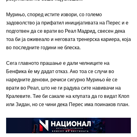
Мурињо, според истите извори, со големо
задоволство ја прифатил иницијативата на Перес и е
подготвен да се врати во Реал Мадрид, свесен дека
тоа би ја оживеало и неговата тренерска кариера, која
во последните години не блеска.
Сега главното прашање е дали челниците на
Бенфика ќе му дадат отказ. Ако тоа се случи во
наредните денови, речиси сигурно Мурињо ќе се
врати во Реал, што не ги радува сите навивачи на
Кралевите. Тие би сакале на клупата да го видат Клоп
или Зидан, но се чини дека Перес има поинаков план.