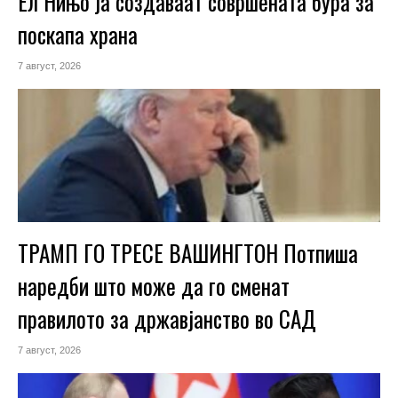
Ел Нињо ја создаваат совршената бура за
поскапа храна
7 август, 2026
ТРАМП ГО ТРЕСЕ ВАШИНГТОН Потпиша
наредби што може да го сменат
правилото за државјанство во САД
7 август, 2026