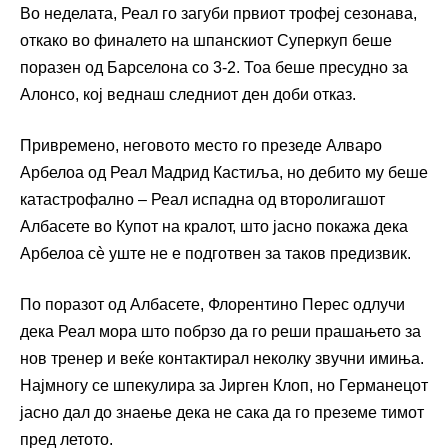
Во неделата, Реал го загуби првиот трофеј сезонава,
откако во финалето на шпанскиот Суперкуп беше
поразен од Барселона со 3-2. Тоа беше пресудно за
Алонсо, кој веднаш следниот ден доби отказ.
Привремено, неговото место го презеде Алваро
Арбелоа од Реал Мадрид Кастиља, но дебито му беше
катастрофално – Реал испадна од второлигашот
Албасете во Купот на кралот, што јасно покажа дека
Арбелоа сè уште не е подготвен за таков предизвик.
По поразот од Албасете, Флорентино Перес одлучи
дека Реал мора што побрзо да го реши прашањето за
нов тренер и веќе контактирал неколку звучни имиња.
Најмногу се шпекулира за Јирген Клоп, но Германецот
јасно дал до знаење дека не сака да го преземе тимот
пред летото.