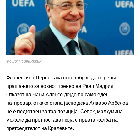
Фото: Принтскрин
Флорентино Перес сака што побрзо да го реши
прашањето за новиот тренер на Реал Мадрид.
Отказот на Чаби Алонсо дојде по само еден
натпревар, откако стана јасно дека Алваро Арбелоа
не е подготвен за таа позиција. Сепак, малкумина
можеле да претпостават која е првата желба на
претседателот на Кралевите.