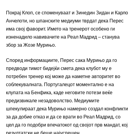
Покрај Клоп, се споменуваат и Зинедин Зидан и Карло
Анчелоти, но шпанските медиуми тврдат дека Перес
има свој фаворит. Името на тренерот особено ги
изненадило навивачите на Реал Мадрид – станува
збор за Жозе Мурињо.
Според информациите, Перес сака Мурињо да го
предводи тимот бидејќи смета дека клубот му е
потребен тренер кој може да наметне авторитет во
соблекувалната. Португалецот моментално е на
клупата на Бенфика, каде неговите потези веќе
предизвикале незадоволство. Медиумите
шпекулираат дека Мурињо намерно создал конфликти
за да добие отказ и да се врати во Реал Мадрид, со
цел да го подобри впечатокот од својот прв мандат, кој
резултатски не беше најуспешен.