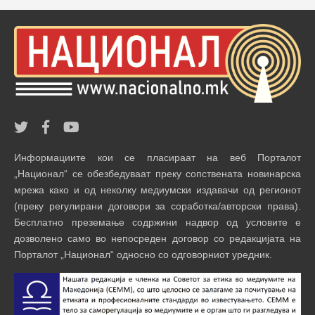
Информациите кои се пласираат на веб Порталот
„Национал“ се обезбедуваат преку сопствената новинарска
мрежа како и од неколку медиумски издавачи од регионот
(преку регулирани договори за соработка/авторски права).
Бесплатно преземање содржини надвор од условите е
дозволено само во непосреден договор со редакцијата на
Порталот „Национал“ односно со одговорниот уредник.