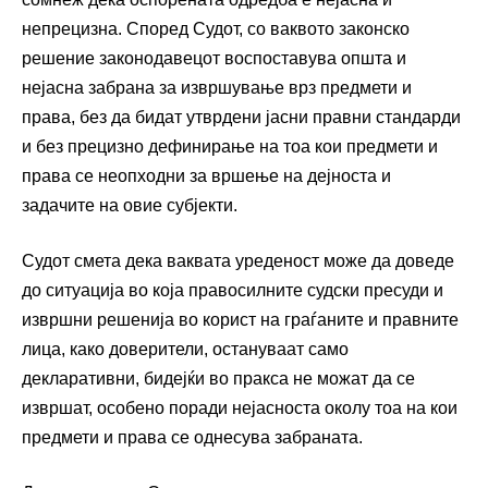
непрецизна. Според Судот, со ваквото законско
решение законодавецот воспоставува општа и
нејасна забрана за извршување врз предмети и
права, без да бидат утврдени јасни правни стандарди
и без прецизно дефинирање на тоа кои предмети и
права се неопходни за вршење на дејноста и
задачите на овие субјекти.
Судот смета дека ваквата уреденост може да доведе
до ситуација во која правосилните судски пресуди и
извршни решенија во корист на граѓаните и правните
лица, како доверители, остануваат само
декларативни, бидејќи во пракса не можат да се
извршат, особено поради нејасноста околу тоа на кои
предмети и права се однесува забраната.