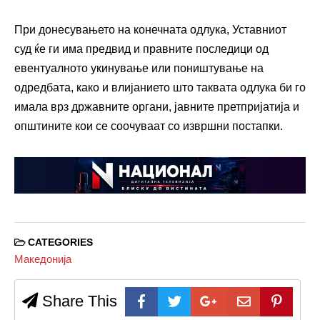
При донесувањето на конечната одлука, Уставниот
суд ќе ги има предвид и правните последици од
евентуалното укинување или поништување на
одредбата, како и влијанието што таквата одлука би го
имала врз државните органи, јавните претпријатија и
општините кои се соочуваат со извршни постапки.
CATEGORIES
Македонија
Share This