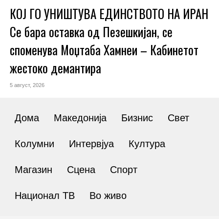
КОЈ ГО УНИШТУВА ЕДИНСТВОТО НА ИРАН
Се бара оставка од Пезешкијан, се
споменува Моџтаба Хамнеи – Кабинетот
жестоко демантира
5 август, 2026
Дома
Македонија
Бизнис
Свет
Колумни
Интервјуа
Култура
Магазин
Сцена
Спорт
Национал ТВ
Во живо