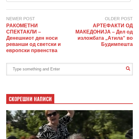
NEWER POST
OLDER POST
РАКОМЕТНИ
АРТЕФАКТИ ОД
СПЕКТАКЛИ –
МАКЕДОНИЈА – Дел од
Денешниот ден носи
изложбата „Атила“ во
реванши од светски и
Будимпешта
европски првенства
СКОРЕШНИ НАПИСИ