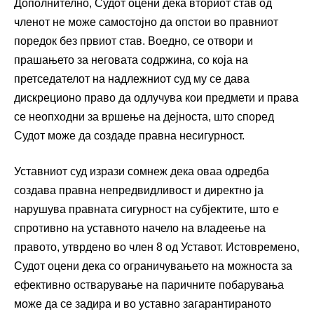
Дополнително, Судот оцени дека вториот став од
членот не може самостојно да опстои во правниот
поредок без првиот став. Воедно, се отвори и
прашањето за неговата содржина, со која на
претседателот на надлежниот суд му се дава
дискреционо право да одлучува кои предмети и права
се неопходни за вршење на дејноста, што според
Судот може да создаде правна несигурност.
Уставниот суд изрази сомнеж дека оваа одредба
создава правна непредвидливост и директно ја
нарушува правната сигурност на субјектите, што е
спротивно на уставното начело на владеење на
правото, утврдено во член 8 од Уставот. Истовремено,
Судот оцени дека со ограничувањето на можноста за
ефективно остварување на паричните побарувања
може да се задира и во уставно загарантираното