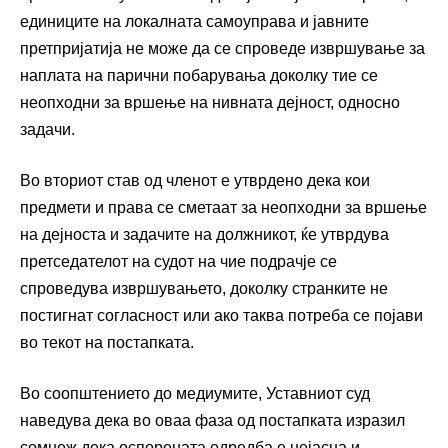
единиците на локалната самоуправа и јавните
претпријатија не може да се спроведе извршување за
наплата на парични побарувања доколку тие се
неопходни за вршење на нивната дејност, односно
задачи.
Во вториот став од членот е утврдено дека кои
предмети и права се сметаат за неопходни за вршење
на дејноста и задачите на должникот, ќе утврдува
претседателот на судот на чие подрачје се
спроведува извршувањето, доколку странките не
постигнат согласност или ако таква потреба се појави
во текот на постапката.
Во соопштението до медиумите, Уставниот суд
наведува дека во оваа фаза од постапката изразил
сомнеж дека оспорената одредба е нејасна и