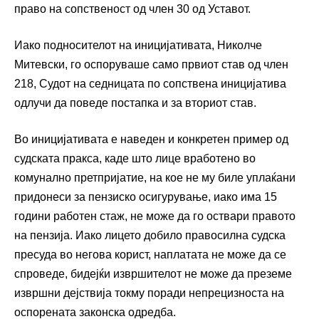
право на сопственост од член 30 од Уставот.
Иако подносителот на иницијативата, Николче
Митевски, го оспоруваше само првиот став од член
218, Судот на седницата по сопствена иницијатива
одлучи да поведе постапка и за вториот став.
Во иницијативата е наведен и конкретен пример од
судската пракса, каде што лице вработено во
комунално претпријатие, на кое не му биле уплаќани
придонеси за пензиско осигурување, иако има 15
години работен стаж, не може да го оствари правото
на пензија. Иако лицето добило правосилна судска
пресуда во негова корист, наплатата не може да се
спроведе, бидејќи извршителот не може да преземе
извршни дејствија токму поради непрецизноста на
оспорената законска одредба.