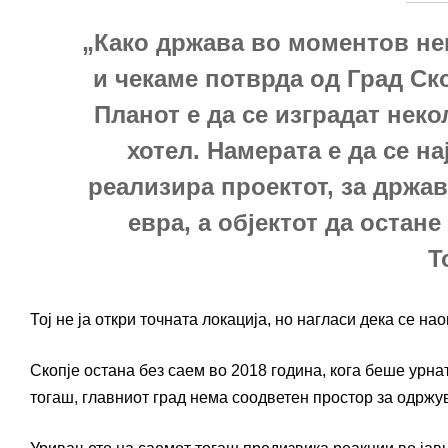
„Како држава во моментов не
и чекаме потврда од Град Ско
Планот е да се изградат неко
хотел. Намерата е да се на
реализира проектот, за држа
евра, а објектот да остан
Т
Тој не ја откри точната локација, но нагласи дека се 
Скопје остана без саем во 2018 година, кога беше урнат
тогаш, главниот град нема соодветен простор за одржу