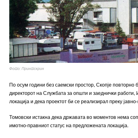
Фото: Принтскрин
По осум години без саемски простор, Скопје повторно 
директорот на Службата за општи и заеднички работи, 
локација и дека проектот би се реализирал преку јавно
Томовски истакна дека државата во моментов нема сопс
имотно-правниот статус на предложената локација.