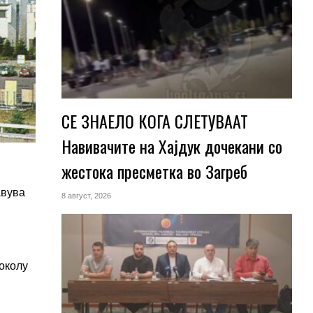
СЕ ЗНАЕЛО КОГА СЛЕТУВААТ
Навивачите на Хајдук дочекани со
жестока пресметка во Загреб
авува
8 август, 2026
околу