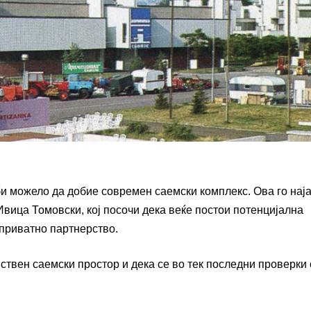
би можело да добие современ саемски комплекс. Ова го нај
Ивица Томовски, кој посочи дека веќе постои потенцијална
-приватно партнерство.
твен саемски простор и дека се во тек последни проверки 