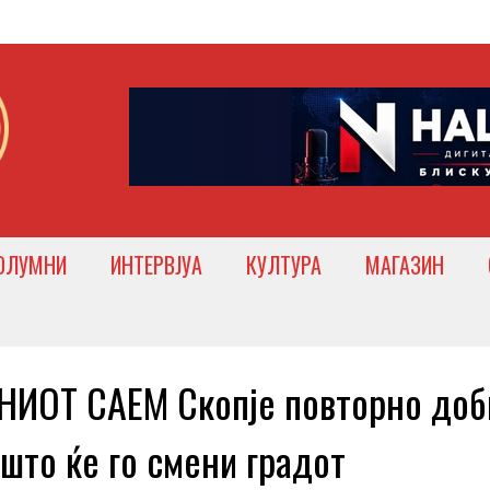
ОЛУМНИ
ИНТЕРВЈУА
КУЛТУРА
МАГАЗИН
ИОТ САЕМ Скопје повторно доб
што ќе го смени градот