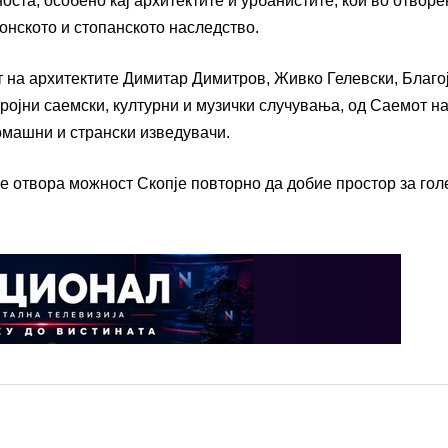
ста, особено кај архитектите и урбанистите, кои во отворе
онското и стопанското наследство.
т на архитектите Димитар Димитров, Живко Гелевски, Благо
ројни саемски, културни и музички случувања, од Саемот н
домашни и странски изведувачи.
се отвора можност Скопје повторно да добие простор за го