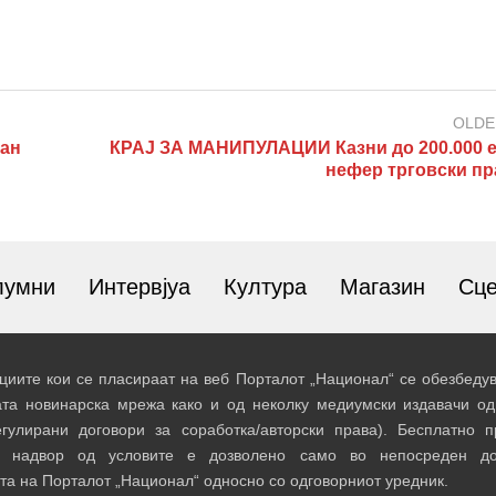
OLDE
ран
КРАЈ ЗА МАНИПУЛАЦИИ Казни до 200.000 е
нефер трговски пр
лумни
Интервјуа
Култура
Магазин
Сц
иите кои се пласираат на веб Порталот „Национал“ се обезбедув
ата новинарска мрежа како и од неколку медиумски издавачи од
егулирани договори за соработка/авторски права). Бесплатно 
и надвор од условите е дозволено само во непосреден до
та на Порталот „Национал“ односно со одговорниот уредник.