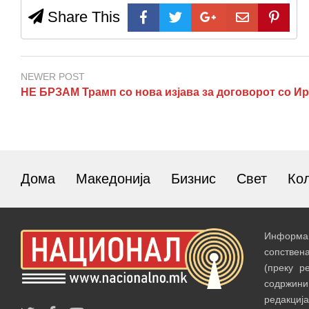
Share This
NEWER POST
НЕ БРЗАМ Трамп со нова изјава за договорот со И
Дома
Македонија
Бизнис
Свет
Ко
Информац
сопствен
(преку р
содржин
редакција