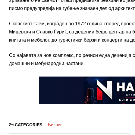
Уривањето на саемот тогаш предизвика реакции во јавно
писмо предупредија на губење значаен дел од архитект
Скопскиот саем, изграден во 1972 година според проек
Мицевски и Славко Ѓуриќ, со децении беше центар на б
книгата и мебелот, до туристички берзи и концерти на 
Со најавата за нов комплекс, по речиси една деценија 
домашни и меѓународни настани.
Бизнис
CATEGORIES