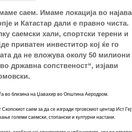
маме саем. Имаме локација во најава
пје и Катастар дали е правно чиста.
лку саемски хали, спортски терени и
јде приватен инвеститор кој ќе го
вата да не вложува околу 50 милиони
е во државна сопственост“, изјави
омовски.
наоѓа во близина на Џавахир во Општина Аеродром.
 Скопскиот саем за да се изгради трговскиот центар Ист Геј
вање големи саемски, стопански и културни настани.