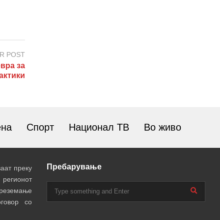
R POST
вра за
актики
ена
Спорт
Национал ТВ
Во живо
Пребарување
аат преку
 регионот
преземање
говор со