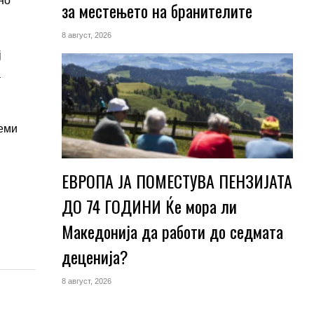
но
за местењето на бранителите
8 август, 2026
ј
а
леми
ЕВРОПА ЈА ПОМЕСТУВА ПЕНЗИЈАТА
ДО 74 ГОДИНИ Ќе мора ли
Македонија да работи до седмата
деценија?
8 август, 2026