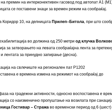
а на премин на интерконективен гасовод под автопат А1 (М1
ницата се поставени знаци за времен режим на сообраќај.
а Коридор 10, на делницата
Прилеп–Битола
, при што сооб
рехабилитација во должина од 250 метри
од клучка Волков
ија за затворањето на левата сообраќајна лента за претек
 и лентата за принудно запирање (десна).
нација на свлечиште на регионален пат Р1202
оставена е времена измена на режимот на сообраќај до
а фаза на градежни активности, односно воспоставена е вре
ција со наизменично пропуштање на возилата при санациј
ница Гостивар – Стража
во временски период од 6 (шест)