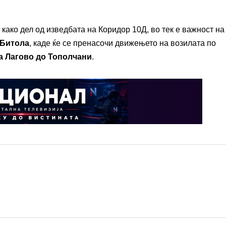
како дел од изведбата на Коридор 10Д, во тек е важност на
 Битола
, каде ќе се пренасочи движењето на возилата по
ка Лагово до Тополчани
.