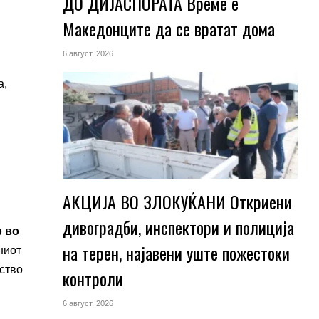
ДО ДИЈАСПОРАТА Време е
Македонците да се вратат дома
6 август, 2026
а,
АКЦИЈА ВО ЗЛОКУЌАНИ Откриени
дивоградби, инспектори и полиција
р во
на терен, најавени уште пожестоки
ниот
ство
контроли
6 август, 2026