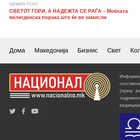
NEWER POST
СВЕТОТ ГОРИ, А НАДЕЖТА СЕ РАЃА – Моќната
велигденска порака што ќе ве замисли
Дома
Македонија
Бизнис
Свет
Ко
Информац
сопствен
(преку р
содржин
редакција