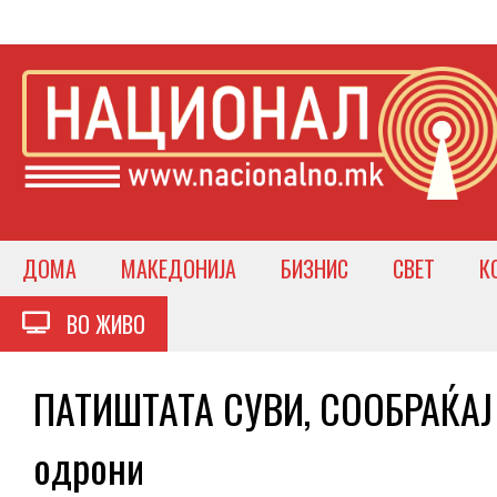
ДОМА
МАКЕДОНИЈА
БИЗНИС
СВЕТ
К
ВО ЖИВО
ПАТИШТАТА СУВИ, СООБРАЌАЈ 
одрони