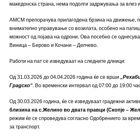
македонска страна, нема подолги задржувања за влез и
АМСМ препорачува прилагодена брзина на движење, по
внимателно управување со возилата, особено на патишт
можност од појава на одрони. Ова посебно се однесува
Виница – Берово и Кочани – Делчево.
Работи на пат се изведуваат на следните длници:
Од 31.03.2026 до 04.04.2026 година ќе се врши
„Рехаби
Градско“
. Во временски интервал од 07:00 до 19:00 ча
Од 30.03.2026 година, ќе се изведуваат градежни акти
близина на с.Желино во двата правци (Скопје – Жел
режим ќе се спроведува согласно Одобрението за врем
за транспорт.