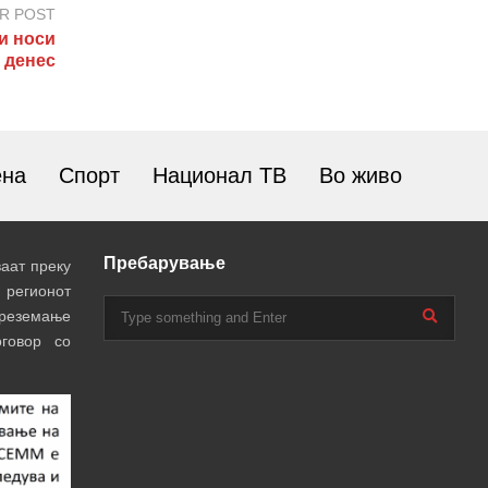
R POST
и носи
 денес
ена
Спорт
Национал ТВ
Во живо
Пребарување
аат преку
 регионот
преземање
говор со