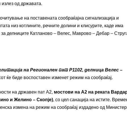
 излез од државата.
читување на поставената сообраќајна сигнализација и
ата низ котлините, речните долини и клисурите, каде има
 за делниците Катланово – Велес, Маврово – Дебар – Струг
литација на Регионален пат Р1102, делница Велес –
сот ќе биде воспоставен изменет режим на сообраќај.
вности на државен пат А2,
мостови на А2 на реката Варда
ино и Желино – Скопје)
, со цел санација на истите. Време
енска измена на режим на сообраќај издадено од Министер