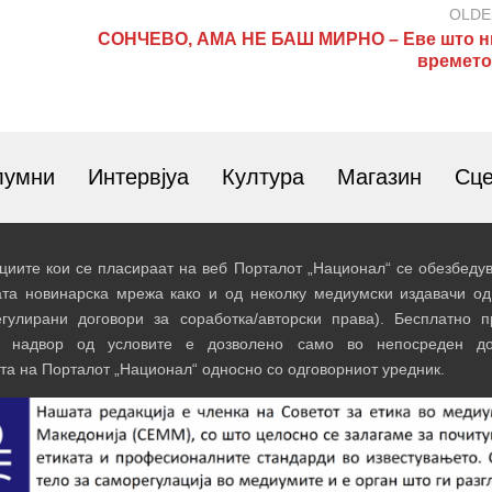
OLDE
СОНЧЕВО, АМА НЕ БАШ МИРНО – Еве што н
времето
лумни
Интервјуа
Култура
Магазин
Сц
иите кои се пласираат на веб Порталот „Национал“ се обезбедув
ата новинарска мрежа како и од неколку медиумски издавачи од
егулирани договори за соработка/авторски права). Бесплатно 
и надвор од условите е дозволено само во непосреден до
та на Порталот „Национал“ односно со одговорниот уредник.