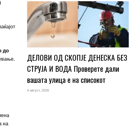
)
раќајот
о до
ДЕЛОВИ ОД СКОПЈЕ ДЕНЕСКА БЕЗ
нување.
СТРУЈА И ВОДА Проверете дали
вашата улица е на списокот
6 август, 2026
мена
а на