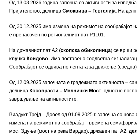
Од 13.03.2026 година започна со активности за изведб
Пријателство, делница
Смоквица – Гевгелија
. На дел
Од 30.12.2025 има измена на режимот на сообраќајот н
е пренасочен по регионалниот пат Р1101.
На државниот пат А2 (
скопска обиколница
) се врши 
клучка Кондово
. Има поставено соодветна сигнализац
Сообраќајот се одвива по лентата за движење (средна)
Од 12.09.2025 започната е градежната активноста – са
делница
Косоврасти – Мелнички Мост
, односно восп
завршување на активностите.
Виадукт Трејд – Дооел од 01.09.2025 г. започна со нов
измена на режимот на сообраќај – времена семафориза
мост Здуње (мост на река Вардар), државен пат А2,
дел