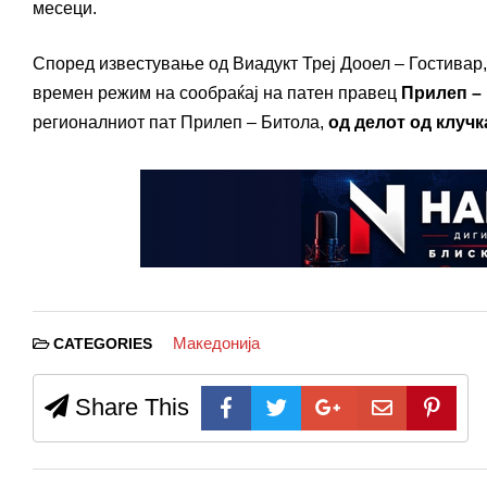
месеци.
Според известување од Виадукт Треј Дооел – Гостивар, 
времен режим на сообраќај на патен правец
Прилеп –
регионалниот пат Прилеп – Битола,
од делот од клуч
Македонија
CATEGORIES
Share This