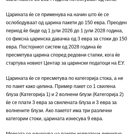
Царината ќе се применува на начин што ќе се
ослободуваат од царина пакети до 150 евра. Преоден
период ќе биде од 1 јули 2026 до 1 јули 2028 година,
со фиксна царинска давачка од 3 евра за стоки до 150
евра. Постојниот систем од 2028 година ќе
пресметува царина според редовни стапки, кога ќе
стартува новиот Центар за царински податоци на ЕУ.
Царината ќе се пресметува по категорија стока, а не
по пакет како целина. Пример пакет со 1 свилена
блуза (Категорија 1) и 2 волнени блузи (Категорија 2)
ќе се плати 3 евра за свилената блуза и 3 евра за
волнените блузи. Ако пакетот има три различни
категории стоки, царината изнесува 9 евра.
Мерката се однесува на пакети испратени директно