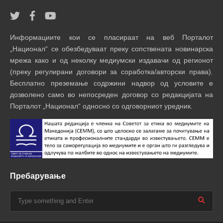
Информациите кои се пласираат на веб Порталот
„Национал“ се обезбедуваат преку сопствената новинарска
мрежа како и од неколку медиумски издавачи од регионот
(преку регулирани договори за соработка/авторски права).
Бесплатно преземање содржини надвор од условите е
дозволено само во непосреден договор со редакцијата на
Порталот „Национал“ односно со одговорниот уредник.
Пребарување