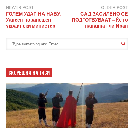
NEWER POST
OLDER POST
ГОЛЕМ УДАР НА НАБУ:
САД ЗАСИЛЕНО СЕ
Уапсен поранешен
ПОДГОТВУВААТ – Ќе го
украински министер
нападнат ли Иран
СКОРЕШНИ НАПИСИ