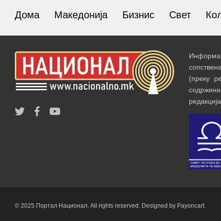
Дома
Македонија
Бизнис
Свет
Ко
Информац
сопствен
(преку р
содржин
редакција
© 2025 Портал Национал. All rights reserved. Designed by Payoncart.