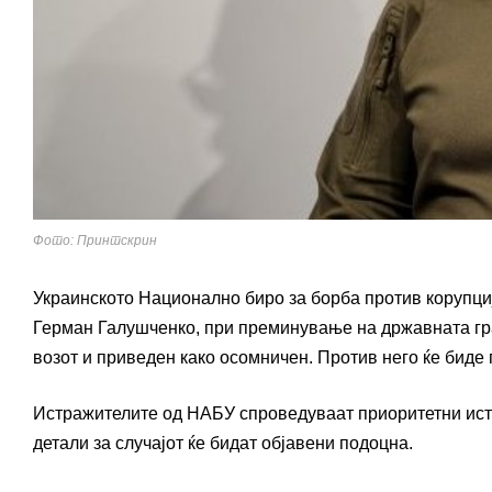
Фото: Принтскрин
Украинското Национално биро за борба против корупци
Герман Галушченко, при преминување на државната гра
возот и приведен како осомничен. Против него ќе бид
Истражителите од НАБУ спроведуваат приоритетни истра
детали за случајот ќе бидат објавени подоцна.