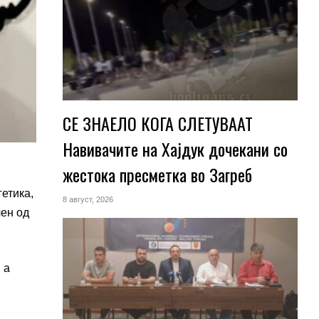
СЕ ЗНАЕЛО КОГА СЛЕТУВААТ
Навивачите на Хајдук дочекани со
жестока пресметка во Загреб
етика,
8 август, 2026
чен од
 а