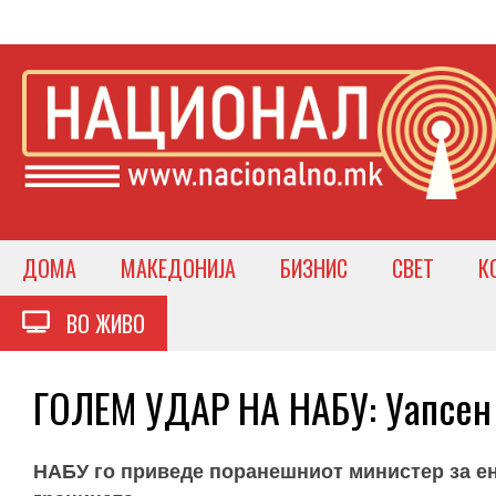
ДОМА
МАКЕДОНИЈА
БИЗНИС
СВЕТ
К
ВО ЖИВО
ГОЛЕМ УДАР НА НАБУ: Уапсен
НАБУ го приведе поранешниот министер за е