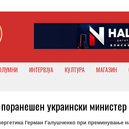
ОЛУМНИ
ИНТЕРВЈУА
КУЛТУРА
МАГАЗИН
 поранешен украински министер
нергетика Герман Галушченко при преминување н