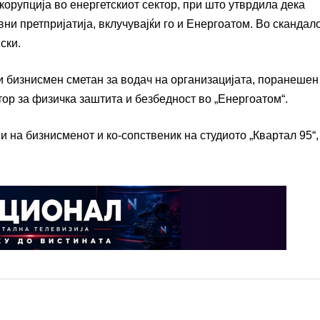
орупција во енергетскиот сектор, при што утврдила дека
ни претпријатија, вклучувајќи го и Енергоатом. Во скандал
ски.
и бизнисмен сметан за водач на организацијата, поранешен
тор за физичка заштита и безбедност во „Енергоатом“.
 на бизнисменот и ко-сопственик на студиото „Квартал 95“