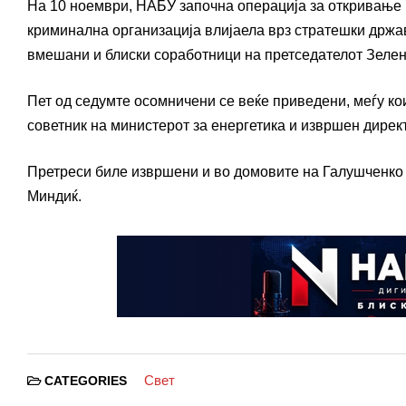
На 10 ноември, НАБУ започна операција за откривање к
криминална организација влијаела врз стратешки држав
вмешани и блиски соработници на претседателот Зелен
Пет од седумте осомничени се веќе приведени, меѓу ко
советник на министерот за енергетика и извршен дирек
Претреси биле извршени и во домовите на Галушченко и
Миндиќ.
Свет
CATEGORIES