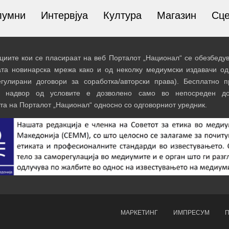
лумни
Интервјуа
Култура
Магазин
Сц
иите кои се пласираат на веб Порталот „Национал“ се обезбедув
ата новинарска мрежа како и од неколку медиумски издавачи од
егулирани договори за соработка/авторски права). Бесплатно 
и надвор од условите е дозволено само во непосреден до
та на Порталот „Национал“ односно со одговорниот уредник.
МАРКЕТИНГ
ИМПРЕСУМ
П