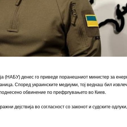
ја (НАБУ) денес го приведе поранешниот министер за енерг
ница. Според украинските медиуми, тој веднаш бил извле
е поднесено обвинение по префрлувањето во Киев.
жни дејствија во согласност со законот и судските одлуки,